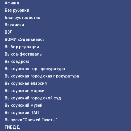
Афиша
Без рубрики
Благоустройство
Вакансии
ВЗЛ
ВОМИ «Эдельвейс»
Выбор редакции
Выкса-фестиваль
Выксадром
Выксунская гор. прокуратура
Выксунская городская прокуратура
Выксунская епархия
Выксунские моржи
Выксунский городской суд
Выксунский музей
Выксунский ПАП
Выпуски "Свежей Газеты"
ГИБДД