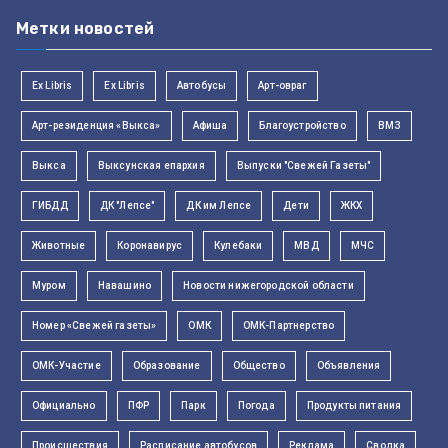
Метки новостей
Ex Libris
Ex Libris
Автобусы
Арт-овраг
Арт-резиденция «Выкса»
Афиша
Благоустройство
ВМЗ
Выкса
Выксунская епархия
Выпуски "Свежей Газеты"
ГИБДД
ДК "Лепсе"
ДК им Лепсе
Дети
ЖКХ
Животные
Коронавирус
Кулебаки
МВД
МЧС
Муром
Навашино
Новости нижегородской области
Номер «Свежей газеты»
ОМК
ОМК-Партнерство
ОМК-Участие
Образование
Общество
Объявления
Официально
ПФР
Парк
Погода
Продукты питания
Происшествия
Расписание автобусов
Реклама
Сводка