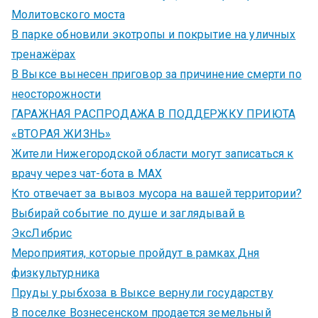
Молитовского моста
В парке обновили экотропы и покрытие на уличных
тренажёрах
В Выксе вынесен приговор за причинение смерти по
неосторожности
ГАРАЖНАЯ РАСПРОДАЖА В ПОДДЕРЖКУ ПРИЮТА
«ВТОРАЯ ЖИЗНЬ»
Жители Нижегородской области могут записаться к
врачу через чат-бота в MAX
Кто отвечает за вывоз мусора на вашей территории?
Выбирай событие по душе и заглядывай в
ЭксЛибрис
Мероприятия, которые пройдут в рамках Дня
физкультурника
Пруды у рыбхоза в Выксе вернули государству
В поселке Вознесенском продается земельный