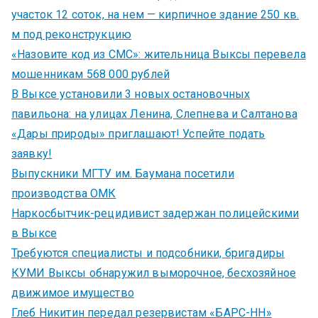
участок 12 соток, на нем — кирпичное здание 250 кв.
м под реконструкцию
«Назовите код из СМС»: жительница Выксы перевела
мошенникам 568 000 рублей
В Выксе установили 3 новых остановочных
павильона: на улицах Ленина, Слепнева и Салтанова
«Дары природы» приглашают! Успейте подать
заявку!
Выпускники МГТУ им. Баумана посетили
производства ОМК
Наркосбытчик-рецидивист задержан полицейскими
в Выксе
Требуются специалисты и подсобники, бригадиры
КУМИ Выксы обнаружил выморочное, бесхозяйное
движимое имущество
Глеб Никитин передал резервистам «БАРС-НН»