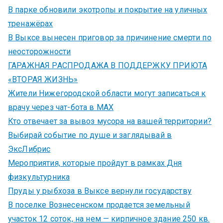
В парке обновили экотропы и покрытие на уличных
тренажёрах
В Выксе вынесен приговор за причинение смерти по
неосторожности
ГАРАЖНАЯ РАСПРОДАЖА В ПОДДЕРЖКУ ПРИЮТА
«ВТОРАЯ ЖИЗНЬ»
Жители Нижегородской области могут записаться к
врачу через чат-бота в MAX
Кто отвечает за вывоз мусора на вашей территории?
Выбирай событие по душе и заглядывай в
ЭксЛибрис
Мероприятия, которые пройдут в рамках Дня
физкультурника
Пруды у рыбхоза в Выксе вернули государству
В поселке Вознесенском продается земельный
участок 12 соток, на нем — кирпичное здание 250 кв.