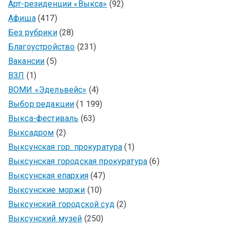
Арт-резиденции «Выкса»
(92)
Афиша
(417)
Без рубрики
(28)
Благоустройство
(231)
Вакансии
(5)
ВЗЛ
(1)
ВОМИ «Эдельвейс»
(4)
Выбор редакции
(1 199)
Выкса-фестиваль
(63)
Выксадром
(2)
Выксунская гор. прокуратура
(1)
Выксунская городская прокуратура
(6)
Выксунская епархия
(47)
Выксунские моржи
(10)
Выксунский городской суд
(2)
Выксунский музей
(250)