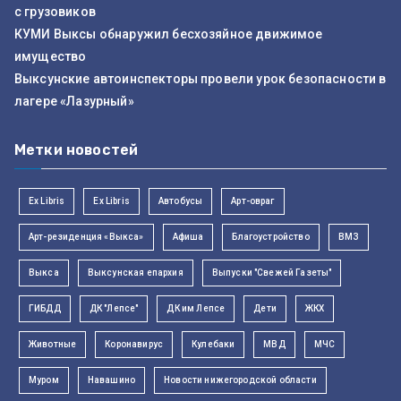
с грузовиков
КУМИ Выксы обнаружил бесхозяйное движимое
имущество
Выксунские автоинспекторы провели урок безопасности в
лагере «Лазурный»
Метки новостей
Ex Libris
Ex Libris
Автобусы
Арт-овраг
Арт-резиденция «Выкса»
Афиша
Благоустройство
ВМЗ
Выкса
Выксунская епархия
Выпуски "Свежей Газеты"
ГИБДД
ДК "Лепсе"
ДК им Лепсе
Дети
ЖКХ
Животные
Коронавирус
Кулебаки
МВД
МЧС
Муром
Навашино
Новости нижегородской области