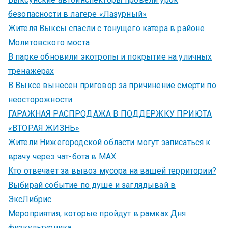
безопасности в лагере «Лазурный»
Жителя Выксы спасли с тонущего катера в районе
Молитовского моста
В парке обновили экотропы и покрытие на уличных
тренажёрах
В Выксе вынесен приговор за причинение смерти по
неосторожности
ГАРАЖНАЯ РАСПРОДАЖА В ПОДДЕРЖКУ ПРИЮТА
«ВТОРАЯ ЖИЗНЬ»
Жители Нижегородской области могут записаться к
врачу через чат-бота в MAX
Кто отвечает за вывоз мусора на вашей территории?
Выбирай событие по душе и заглядывай в
ЭксЛибрис
Мероприятия, которые пройдут в рамках Дня
физкультурника