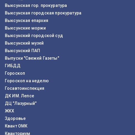
Выксунская гор. прокуратура
Выксунская городская прокуратура
Выксунская епархия
Выксунские моржи
Выксунский городской суд
Выксунский музей
Выксунский ПАП
Выпуски "Свежей Газеты"
ГИБДД
Гороскоп
Гороскоп на неделю
Госавтоинспекция
ДК ИМ. Лепсе
ДЦ "Лазурный"
ЖКХ
Здоровье
Квант ОМК
Кванториум