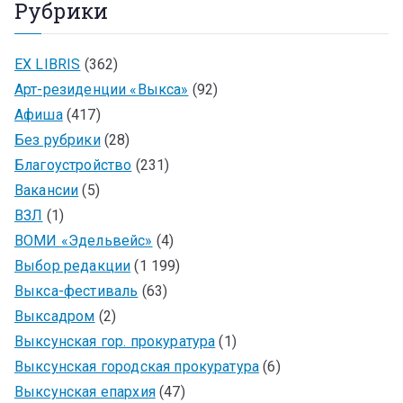
Рубрики
EX LIBRIS
(362)
Арт-резиденции «Выкса»
(92)
Афиша
(417)
Без рубрики
(28)
Благоустройство
(231)
Вакансии
(5)
ВЗЛ
(1)
ВОМИ «Эдельвейс»
(4)
Выбор редакции
(1 199)
Выкса-фестиваль
(63)
Выксадром
(2)
Выксунская гор. прокуратура
(1)
Выксунская городская прокуратура
(6)
Выксунская епархия
(47)