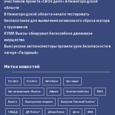
участников проекта «СВОё дело» в Нижегородской
области
В Нижегородской области начали тестировать
беспилотники для выявления незаконного сброса мусора
с грузовиков
КУМИ Выксы обнаружил бесхозяйное движимое
имущество
Выксунские автоинспекторы провели урок безопасности в
лагере «Лазурный»
Метки новостей
Ex Libris
Ex Libris
Автобусы
Арт-овраг
Арт-резиденция «Выкса»
Афиша
Благоустройство
ВМЗ
Выкса
Выксунская епархия
Выпуски "Свежей Газеты"
ГИБДД
ДК "Лепсе"
ДК им Лепсе
Дети
ЖКХ