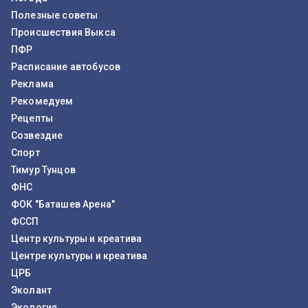
Полезные советы
Происшествия Выкса
ПФР
Расписание автобусов
Реклама
Рекомедуем
Рецепты
Созвездие
Спорт
Тимур Тунцов
ФНС
ФОК "Баташев Арена"
ФССП
Центр культуры и креатива
Центре культуры и креатива
ЦРБ
Эколант
Экология