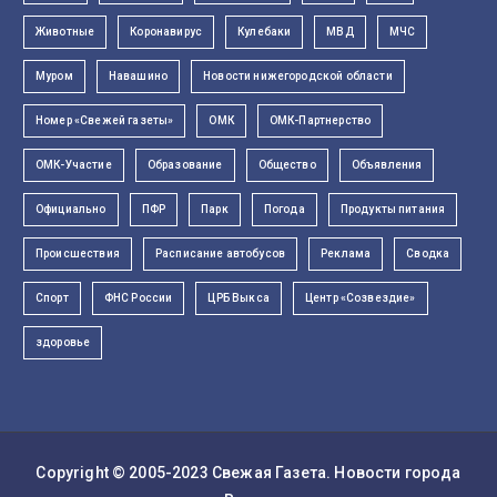
Животные
Коронавирус
Кулебаки
МВД
МЧС
Муром
Навашино
Новости нижегородской области
Номер «Свежей газеты»
ОМК
ОМК-Партнерство
ОМК-Участие
Образование
Общество
Объявления
Официально
ПФР
Парк
Погода
Продукты питания
Происшествия
Расписание автобусов
Реклама
Сводка
Спорт
ФНС России
ЦРБ Выкса
Центр «Созвездие»
здоровье
Copyright © 2005-2023
Свежая Газета
. Новости города