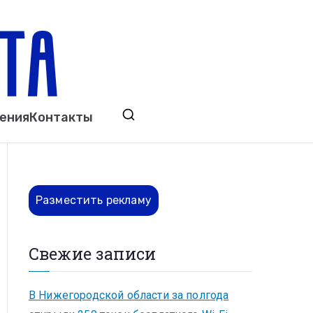
ета
явления. Выкса. Муром. Кулебаки. Навашино,
ения
Контакты
ово. Нижний Новгород.
Разместить рекламу
Свежие записи
В Нижегородской области за полгода