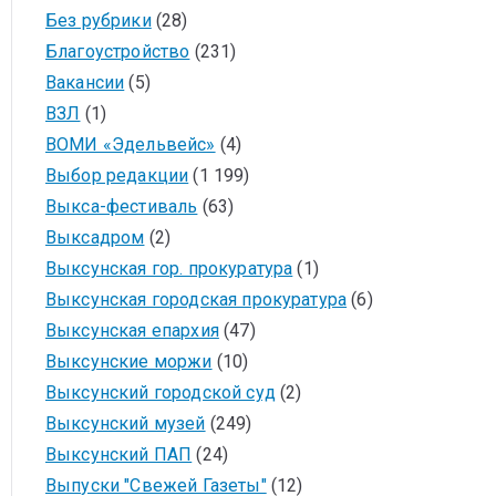
Без рубрики
(28)
Благоустройство
(231)
Вакансии
(5)
ВЗЛ
(1)
ВОМИ «Эдельвейс»
(4)
Выбор редакции
(1 199)
Выкса-фестиваль
(63)
Выксадром
(2)
Выксунская гор. прокуратура
(1)
Выксунская городская прокуратура
(6)
Выксунская епархия
(47)
Выксунские моржи
(10)
Выксунский городской суд
(2)
Выксунский музей
(249)
Выксунский ПАП
(24)
Выпуски "Свежей Газеты"
(12)