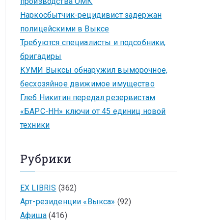
производства ОМК
Наркосбытчик-рецидивист задержан
полицейскими в Выксе
Требуются специалисты и подсобники,
бригадиры
КУМИ Выксы обнаружил выморочное,
бесхозяйное движимое имущество
Глеб Никитин передал резервистам
«БАРС-НН» ключи от 45 единиц новой
техники
Рубрики
EX LIBRIS
(362)
Арт-резиденции «Выкса»
(92)
Афиша
(416)