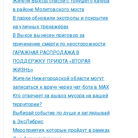
Жителя Выксы спасли с тонущего катера
в районе Молитовского моста
В парке обновили экотропы и покрытие
на уличных тренажёрах
В Выксе вынесен приговор за
причинение смерти по неосторожности
ГАРАЖНАЯ РАСПРОДАЖА В
ПОДДЕРЖКУ ПРИЮТА «ВТОРАЯ
ЖИЗНЬ»
Жители Нижегородской области могут
записаться к врачу через чат-бота в MAX
Кто отвечает за вывоз мусора на вашей
территории?
Выбирай событие по душе и заглядывай
в ЭксЛибрис
Мероприятия, которые пройдут в рамках