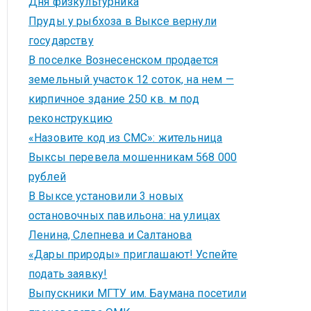
Дня физкультурника
Пруды у рыбхоза в Выксе вернули
государству
В поселке Вознесенском продается
земельный участок 12 соток, на нем —
кирпичное здание 250 кв. м под
реконструкцию
«Назовите код из СМС»: жительница
Выксы перевела мошенникам 568 000
рублей
В Выксе установили 3 новых
остановочных павильона: на улицах
Ленина, Слепнева и Салтанова
«Дары природы» приглашают! Успейте
подать заявку!
Выпускники МГТУ им. Баумана посетили