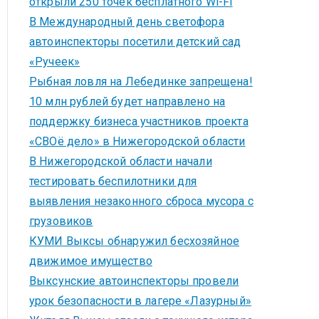
открыли 250 точек бесплатного Wi-Fi
В Международный день светофора
автоинспекторы посетили детский сад
«Ручеек»
Рыбная ловля на Лебединке запрещена!
10 млн рублей будет направлено на
поддержку бизнеса участников проекта
«СВОё дело» в Нижегородской области
В Нижегородской области начали
тестировать беспилотники для
выявления незаконного сброса мусора с
грузовиков
КУМИ Выксы обнаружил бесхозяйное
движимое имущество
Выксунские автоинспекторы провели
урок безопасности в лагере «Лазурный»