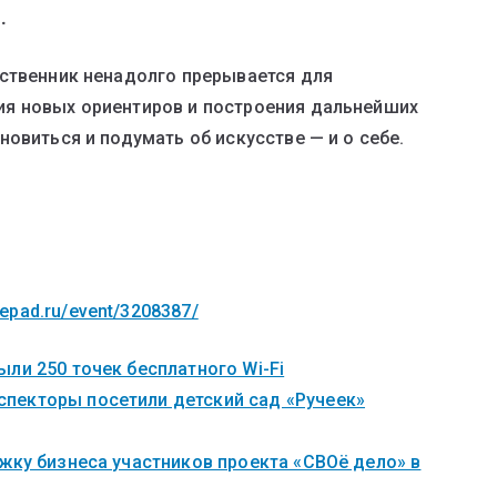
.
ественник ненадолго прерывается для
я новых ориентиров и построения дальнейших
овиться и подумать об искусстве — и о себе.
mepad.ru/event/3208387/
ли 250 точек бесплатного Wi-Fi
пекторы посетили детский сад «Ручеек»
жку бизнеса участников проекта «СВОё дело» в