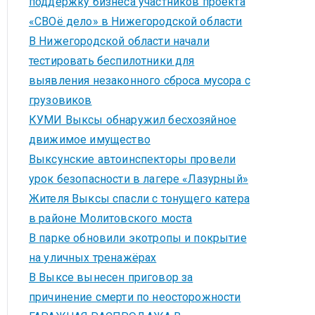
поддержку бизнеса участников проекта
«СВОё дело» в Нижегородской области
В Нижегородской области начали
тестировать беспилотники для
выявления незаконного сброса мусора с
грузовиков
КУМИ Выксы обнаружил бесхозяйное
движимое имущество
Выксунские автоинспекторы провели
урок безопасности в лагере «Лазурный»
Жителя Выксы спасли с тонущего катера
в районе Молитовского моста
В парке обновили экотропы и покрытие
на уличных тренажёрах
В Выксе вынесен приговор за
причинение смерти по неосторожности