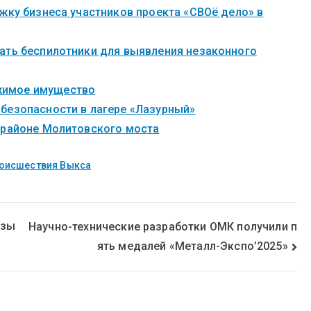
жку бизнеса участников проекта «СВОё дело» в
ать беспилотники для выявления незаконного
жимое имущество
безопасности в лагере «Лазурный»
 районе Молитовского моста
оисшествия Выкса
изы
Научно-технические разработки ОМК получили п
ять медалей «Металл-Экспо’2025»