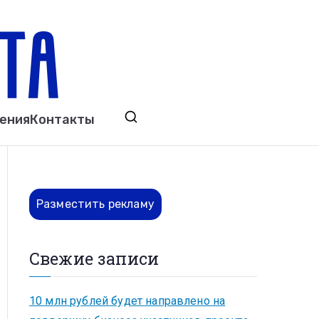
ета
явления. Выкса. Муром. Кулебаки. Навашино,
ения
Контакты
ово. Нижний Новгород.
Разместить рекламу
Свежие записи
10 млн рублей будет направлено на