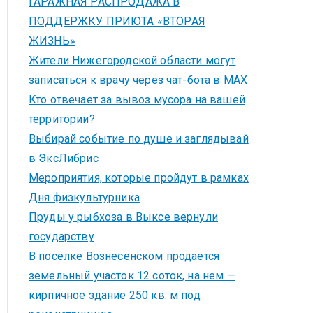
ГАРАЖНАЯ РАСПРОДАЖА В
ПОДДЕРЖКУ ПРИЮТА «ВТОРАЯ
ЖИЗНЬ»
Жители Нижегородской области могут
записаться к врачу через чат-бота в MAX
Кто отвечает за вывоз мусора на вашей
территории?
Выбирай событие по душе и заглядывай
в ЭксЛибрис
Мероприятия, которые пройдут в рамках
Дня физкультурника
Пруды у рыбхоза в Выксе вернули
государству
В поселке Вознесенском продается
земельный участок 12 соток, на нем —
кирпичное здание 250 кв. м под