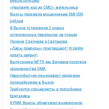
реконструкцию
«Назовите код из СМС»: жительница
Выксы перевела мошенникам 568 000
рублей
В Выксе установили 3 новых
остановочных павильона: на улицах
Ленина, Слепнева и Салтанова
«Дары природы» приглашают! Успейте
подать заявку!
Выпускники МГТУ им. Баумана посетили
производства ОМК
Наркосбытчик-рецидивист задержан
полицейскими в Выксе
Требуются специалисты и подсобники,
бригадиры
КУМИ Выксы обнаружил выморочное,