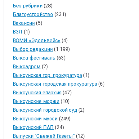
Без рубрики
(28)
Благоустройство
(231)
Вакансии
(5)
ВЗЛ
(1)
ВОМИ «Эдельвейс»
(4)
Выбор редакции
(1 199)
Выкса-фестиваль
(63)
Выксадром
(2)
Выксунская гор. прокуратура
(1)
Выксунская городская прокуратура
(6)
Выксунская епархия
(47)
Выксунские моржи
(10)
Выксунский городской суд
(2)
Выксунский музей
(249)
Выксунский ПАП
(24)
Выпуски "Свежей Газеты"
(12)