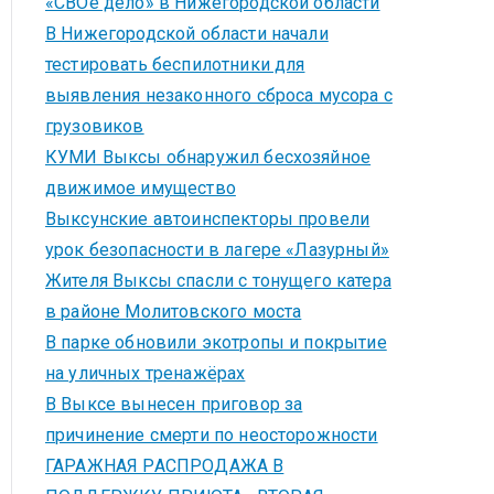
«СВОё дело» в Нижегородской области
В Нижегородской области начали
тестировать беспилотники для
выявления незаконного сброса мусора с
грузовиков
КУМИ Выксы обнаружил бесхозяйное
движимое имущество
Выксунские автоинспекторы провели
урок безопасности в лагере «Лазурный»
Жителя Выксы спасли с тонущего катера
в районе Молитовского моста
В парке обновили экотропы и покрытие
на уличных тренажёрах
В Выксе вынесен приговор за
причинение смерти по неосторожности
ГАРАЖНАЯ РАСПРОДАЖА В