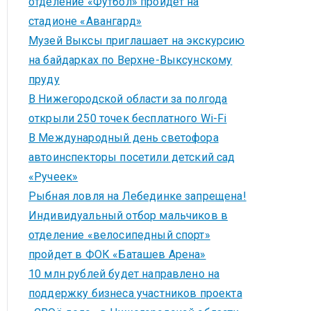
отделение «Футбол» пройдет на
стадионе «Авангард»
Музей Выксы приглашает на экскурсию
на байдарках по Верхне-Выксунскому
пруду
В Нижегородской области за полгода
открыли 250 точек бесплатного Wi-Fi
В Международный день светофора
автоинспекторы посетили детский сад
«Ручеек»
Рыбная ловля на Лебединке запрещена!
Индивидуальный отбор мальчиков в
отделение «велосипедный спорт»
пройдет в ФОК «Баташев Арена»
10 млн рублей будет направлено на
поддержку бизнеса участников проекта