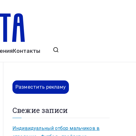
ета
явления. Выкса. Муром. Кулебаки. Навашино,
ения
Контакты
ово. Нижний Новгород.
Разместить рекламу
Свежие записи
Индивидуальный отбор мальчиков в