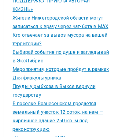
ПОДДЕРЖКУ ПРИЮТА «ВТОРАЯ
ЖИЗНЬ»
Жители Нижегородской области могут
записаться к врачу через чат-бота в MAX
Кто отвечает за вывоз мусора на вашей
территории?
Выбирай событие по душе и заглядывай
в ЭксЛибрис
Мероприятия, которые пройдут в рамках
Дня физкультурника
Пруды у рыбхоза в Выксе вернули
государству
В поселке Вознесенском продается
земельный участок 12 соток, на нем —
кирпичное здание 250 кв. м под
реконструкцию