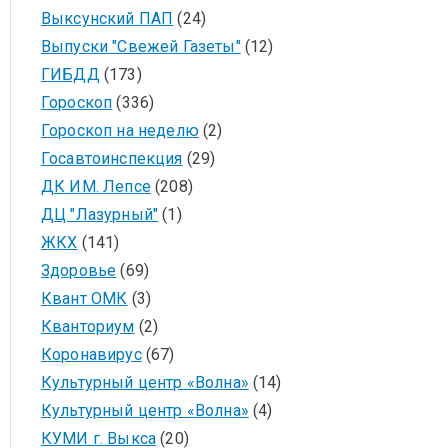
Выксунский ПАП
(24)
Выпуски "Свежей Газеты"
(12)
ГИБДД
(173)
Гороскоп
(336)
Гороскоп на неделю
(2)
Госавтоинспекция
(29)
ДК ИМ. Лепсе
(208)
ДЦ "Лазурный"
(1)
ЖКХ
(141)
Здоровье
(69)
Квант ОМК
(3)
Кванториум
(2)
Коронавирус
(67)
Культурный центр «Волна»
(14)
Культурный центр «Волна»
(4)
КУМИ г. Выкса
(20)