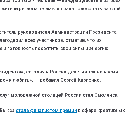
олоса 106 тысяч человек — каждый десятый из всех
 жители региона не имели права голосовать за свой
ститель руководителя Администрации Президента
агодарил всех участников, отметив, что их
е и готовность посвятить свои силы и энергию
зидентом, сегодня в России действительно время
время любить», — добавил Сергей Кириенко.
услуг молодежной столицей России стал Смоленск.
о Выкса
стала финалистом премии
в сфере креативных