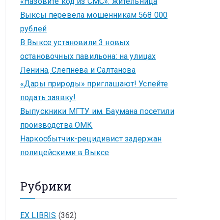
«Назовите код из СМС»: жительница
Выксы перевела мошенникам 568 000
рублей
В Выксе установили 3 новых
остановочных павильона: на улицах
Ленина, Слепнева и Салтанова
«Дары природы» приглашают! Успейте
подать заявку!
Выпускники МГТУ им. Баумана посетили
производства ОМК
Наркосбытчик-рецидивист задержан
полицейскими в Выксе
Рубрики
EX LIBRIS
(362)