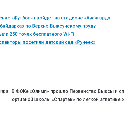
ние «Футбол» пройдет на стадионе «Авангард»
 байдарках по Верхне-Выксунскому пруду
ли 250 точек бесплатного Wi-Fi
пекторы посетили детский сад «Ручеек»
 пра
В ФОКе «Олимп» прошло Первенство Выксы и сп
ортивной школы «Спартак» по легкой атлетике