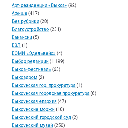
Арт-резиденции «Выкса»
(92)
Афиша
(417)
Без рубрики
(28)
Благоустройство
(231)
Вакансии
(5)
ВЗЛ
(1)
ВОМИ «Эдельвейс»
(4)
Выбор редакции
(1 199)
Выкса-фестиваль
(63)
Выксадром
(2)
Выксунская гор. прокуратура
(1)
Выксунская городская прокуратура
(6)
Выксунская епархия
(47)
Выксунские моржи
(10)
Выксунский городской суд
(2)
Выксунский музей
(250)