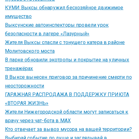
КУМИ Выксы обнаружил бесхозяйное движимое
имущество
Выксунские автоинспекторы провели урок
безопасности в лагере «Лазурный»
Жителя Выксы спасли с тонущего катера в районе
Молитовского моста
В парке обновили экотропы и покрытие на уличных
тренажёрах
В Выксе вынесен приговор за причинение смерти по
неосторожности
ГАРАЖНАЯ РАСПРОДАЖА В ПОДДЕРЖКУ ПРИЮТА
«ВТОРАЯ ЖИЗНЬ»
Жители Нижегородской области могут записаться к
врачу через чат-бота в MAX
Кто отвечает за вывоз мусора на вашей территории?
Выбирай событие по душе и заглядывай в