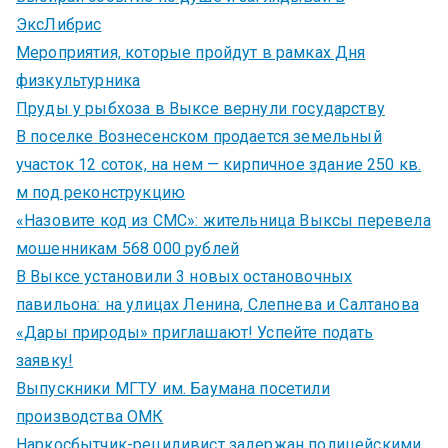
ЭксЛибрис
Мероприятия, которые пройдут в рамках Дня
физкультурника
Пруды у рыбхоза в Выксе вернули государству
В поселке Вознесенском продается земельный
участок 12 соток, на нем — кирпичное здание 250 кв.
м под реконструкцию
«Назовите код из СМС»: жительница Выксы перевела
мошенникам 568 000 рублей
В Выксе установили 3 новых остановочных
павильона: на улицах Ленина, Слепнева и Салтанова
«Дары природы» приглашают! Успейте подать
заявку!
Выпускники МГТУ им. Баумана посетили
производства ОМК
Наркосбытчик-рецидивист задержан полицейскими