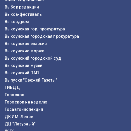
Выбор редакции
Выкса-фестиваль
Выксадром
Выксунская гор. прокуратура
Выксунская городская прокуратура
Выксунская епархия
Выксунские моржи
Выксунский городской суд
Выксунский музей
Выксунский ПАП
Выпуски "Свежей Газеты"
ГИБДД
Гороскоп
Гороскоп на неделю
Госавтоинспекция
ДК ИМ. Лепсе
ДЦ "Лазурный"