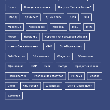
Выкса
Выксунская епархия
Выпуски "Свежей Газеты"
ГИБДД
ДК "Лепсе"
ДК им Лепсе
Дети
ЖКХ
Животные
Коронавирус
Кулебаки
МВД
МЧС
Муром
Навашино
Новости нижегородской области
Номер «Свежей газеты»
ОМК
ОМК-Партнерство
ОМК-Участие
Образование
Общество
Объявления
Официально
ПФР
Парк
Погода
Продукты питания
Происшествия
Расписание автобусов
Реклама
Сводка
Спорт
ФНС России
ЦРБ Выкса
Центр «Созвездие»
здоровье