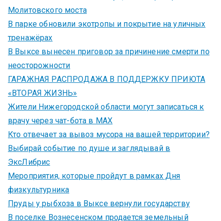
Молитовского моста
В парке обновили экотропы и покрытие на уличных
тренажёрах
В Выксе вынесен приговор за причинение смерти по
неосторожности
ГАРАЖНАЯ РАСПРОДАЖА В ПОДДЕРЖКУ ПРИЮТА
«ВТОРАЯ ЖИЗНЬ»
Жители Нижегородской области могут записаться к
врачу через чат-бота в MAX
Кто отвечает за вывоз мусора на вашей территории?
Выбирай событие по душе и заглядывай в
ЭксЛибрис
Мероприятия, которые пройдут в рамках Дня
физкультурника
Пруды у рыбхоза в Выксе вернули государству
В поселке Вознесенском продается земельный