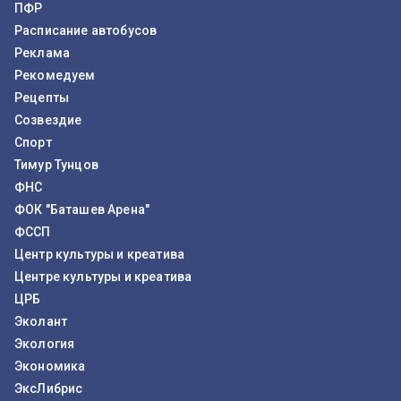
ПФР
Расписание автобусов
Реклама
Рекомедуем
Рецепты
Созвездие
Спорт
Тимур Тунцов
ФНС
ФОК "Баташев Арена"
ФССП
Центр культуры и креатива
Центре культуры и креатива
ЦРБ
Эколант
Экология
Экономика
ЭксЛибрис