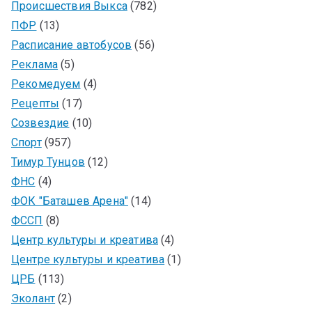
Происшествия Выкса
(782)
ПФР
(13)
Расписание автобусов
(56)
Реклама
(5)
Рекомедуем
(4)
Рецепты
(17)
Созвездие
(10)
Спорт
(957)
Тимур Тунцов
(12)
ФНС
(4)
ФОК "Баташев Арена"
(14)
ФССП
(8)
Центр культуры и креатива
(4)
Центре культуры и креатива
(1)
ЦРБ
(113)
Эколант
(2)