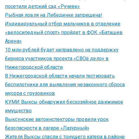
посетили детский сад «Ручеек»
Рыбная ловля на Лебединке запрещена!
Индивидуальный отбор мальчиков в отделение
«велосипедный спорт» пройдет в ФОК «Баташев
Арена»
10 млн рублей будет направлено на поддержку
бизнеса участников проекта «СВОё дело» в
Нижегородской области
В Нижегородской области начали тестировать
беспилотники для выявления незаконного сброса
мусора с грузовиков
КУМИ Выксы обнаружил бесхозяйное движимое
имущество
Выксунские автоинспекторы провели урок
безопасности в лагере «Лазурный»
Жителя Выксы спасли с тонущего катера в районе