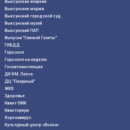
Выксунская епархия
Выксунские моржи
Выксунский городской суд
Выксунский музей
Выксунский ПАП
Выпуски "Свежей Газеты"
ГИБДД
Гороскоп
Гороскоп на неделю
Госавтоинспекция
ДК ИМ. Лепсе
ДЦ "Лазурный"
ЖКХ
Здоровье
Квант ОМК
Кванториум
Коронавирус
Культурный центр «Волна»