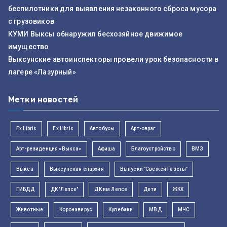
беспилотники для выявления незаконного сброса мусора
с грузовиков
КУМИ Выксы обнаружил бесхозяйное движимое
имущество
Выксунские автоинспекторы провели урок безопасности в
лагере «Лазурный»
Метки новостей
Ex Libris
Ex Libris
Автобусы
Арт-овраг
Арт-резиденция «Выкса»
Афиша
Благоустройство
ВМЗ
Выкса
Выксунская епархия
Выпуски "Свежей Газеты"
ГИБДД
ДК "Лепсе"
ДК им Лепсе
Дети
ЖКХ
Животные
Коронавирус
Кулебаки
МВД
МЧС