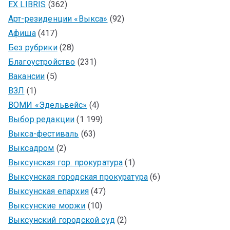
EX LIBRIS
(362)
Арт-резиденции «Выкса»
(92)
Афиша
(417)
Без рубрики
(28)
Благоустройство
(231)
Вакансии
(5)
ВЗЛ
(1)
ВОМИ «Эдельвейс»
(4)
Выбор редакции
(1 199)
Выкса-фестиваль
(63)
Выксадром
(2)
Выксунская гор. прокуратура
(1)
Выксунская городская прокуратура
(6)
Выксунская епархия
(47)
Выксунские моржи
(10)
Выксунский городской суд
(2)