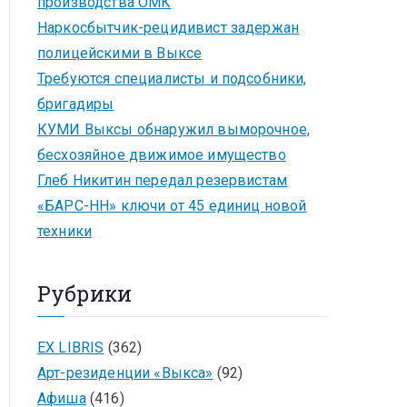
производства ОМК
Наркосбытчик-рецидивист задержан
полицейскими в Выксе
Требуются специалисты и подсобники,
бригадиры
КУМИ Выксы обнаружил выморочное,
бесхозяйное движимое имущество
Глеб Никитин передал резервистам
«БАРС-НН» ключи от 45 единиц новой
техники
Рубрики
EX LIBRIS
(362)
Арт-резиденции «Выкса»
(92)
Афиша
(416)