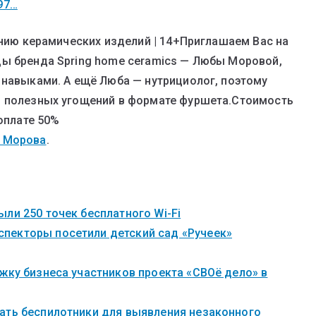
797…
ению керамических изделий | 14+Приглашаем Вас на
цы бренда Spring home ceramics — Любы Моровой,
 навыками. А ещё Люба — нутрициолог, поэтому
и полезных угощений в формате фуршета.Стоимость
доплате 50%
 Морова
.
ли 250 точек бесплатного Wi-Fi
пекторы посетили детский сад «Ручеек»
жку бизнеса участников проекта «СВОё дело» в
ать беспилотники для выявления незаконного