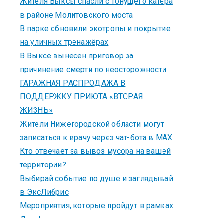
Жителя Выксы спасли с тонущего катера
в районе Молитовского моста
В парке обновили экотропы и покрытие
на уличных тренажёрах
В Выксе вынесен приговор за
причинение смерти по неосторожности
ГАРАЖНАЯ РАСПРОДАЖА В
ПОДДЕРЖКУ ПРИЮТА «ВТОРАЯ
ЖИЗНЬ»
Жители Нижегородской области могут
записаться к врачу через чат-бота в MAX
Кто отвечает за вывоз мусора на вашей
территории?
Выбирай событие по душе и заглядывай
в ЭксЛибрис
Мероприятия, которые пройдут в рамках