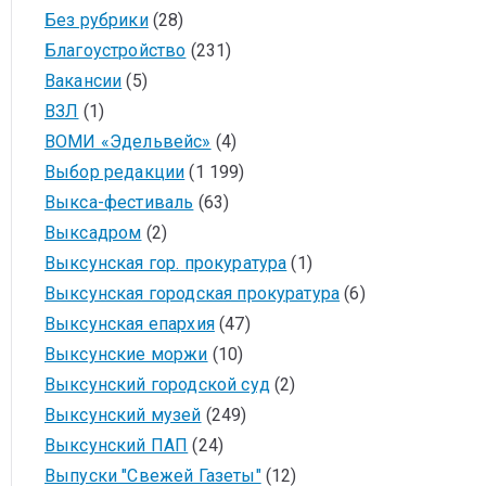
Без рубрики
(28)
Благоустройство
(231)
Вакансии
(5)
ВЗЛ
(1)
ВОМИ «Эдельвейс»
(4)
Выбор редакции
(1 199)
Выкса-фестиваль
(63)
Выксадром
(2)
Выксунская гор. прокуратура
(1)
Выксунская городская прокуратура
(6)
Выксунская епархия
(47)
Выксунские моржи
(10)
Выксунский городской суд
(2)
Выксунский музей
(249)
Выксунский ПАП
(24)
Выпуски "Свежей Газеты"
(12)