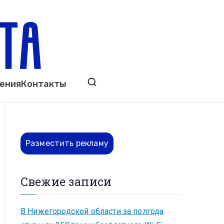
ета
явления. Выкса. Муром. Кулебаки. Навашино,
ения
Контакты
ово. Нижний Новгород.
Разместить рекламу
Свежие записи
В Нижегородской области за полгода