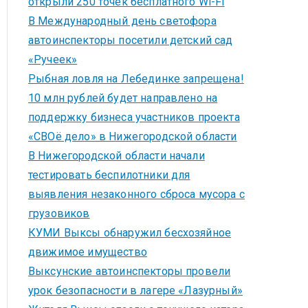
открыли 250 точек бесплатного Wi-Fi
В Международный день светофора
автоинспекторы посетили детский сад
«Ручеек»
Рыбная ловля на Лебединке запрещена!
10 млн рублей будет направлено на
поддержку бизнеса участников проекта
«СВОё дело» в Нижегородской области
В Нижегородской области начали
тестировать беспилотники для
выявления незаконного сброса мусора с
грузовиков
КУМИ Выксы обнаружил бесхозяйное
движимое имущество
Выксунские автоинспекторы провели
урок безопасности в лагере «Лазурный»