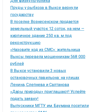
Дня физкультурника
Пруды у рыбхоза в Выксе вернули
государству
В поселке Вознесенском продается
земельный участок 12 соток, на нем —
кирпичное здание 250 кв. м под
реконструкцию
«Назовите код из СМС»: жительница
Выксы перевела мошенникам 568 000
рублей
В Выксе установили 3 новых
остановочных павильона: на улицах
Ленина, Слепнева и Салтанова
«Дары природы» приглашают! Успейте
подать заявку!
Выпускники МГТУ им. Баумана посетили