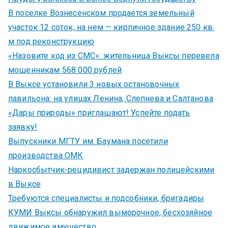
В поселке Вознесенском продается земельный
участок 12 соток, на нем — кирпичное здание 250 кв.
м под реконструкцию
«Назовите код из СМС»: жительница Выксы перевела
мошенникам 568 000 рублей
В Выксе установили 3 новых остановочных
павильона: на улицах Ленина, Слепнева и Салтанова
«Дары природы» приглашают! Успейте подать
заявку!
Выпускники МГТУ им. Баумана посетили
производства ОМК
Наркосбытчик-рецидивист задержан полицейскими
в Выксе
Требуются специалисты и подсобники, бригадиры
КУМИ Выксы обнаружил выморочное, бесхозяйное
движимое имущество