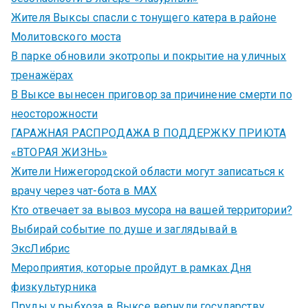
Жителя Выксы спасли с тонущего катера в районе
Молитовского моста
В парке обновили экотропы и покрытие на уличных
тренажёрах
В Выксе вынесен приговор за причинение смерти по
неосторожности
ГАРАЖНАЯ РАСПРОДАЖА В ПОДДЕРЖКУ ПРИЮТА
«ВТОРАЯ ЖИЗНЬ»
Жители Нижегородской области могут записаться к
врачу через чат-бота в MAX
Кто отвечает за вывоз мусора на вашей территории?
Выбирай событие по душе и заглядывай в
ЭксЛибрис
Мероприятия, которые пройдут в рамках Дня
физкультурника
Пруды у рыбхоза в Выксе вернули государству