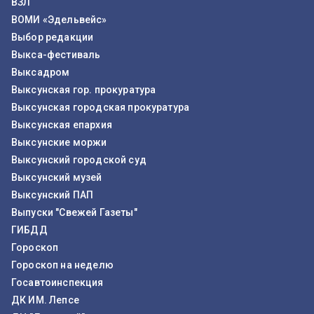
ВЗЛ
ВОМИ «Эдельвейс»
Выбор редакции
Выкса-фестиваль
Выксадром
Выксунская гор. прокуратура
Выксунская городская прокуратура
Выксунская епархия
Выксунские моржи
Выксунский городской суд
Выксунский музей
Выксунский ПАП
Выпуски "Свежей Газеты"
ГИБДД
Гороскоп
Гороскоп на неделю
Госавтоинспекция
ДК ИМ. Лепсе