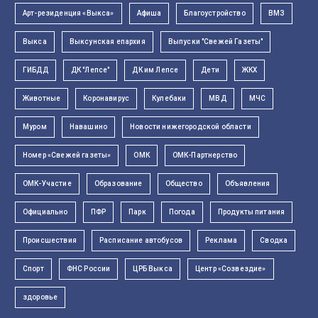
Арт-резиденция «Выкса»
Афиша
Благоустройство
ВМЗ
Выкса
Выксунская епархия
Выпуски "Свежей Газеты"
ГИБДД
ДК "Лепсе"
ДК им Лепсе
Дети
ЖКХ
Животные
Коронавирус
Кулебаки
МВД
МЧС
Муром
Навашино
Новости нижегородской области
Номер «Свежей газеты»
ОМК
ОМК-Партнерство
ОМК-Участие
Образование
Общество
Объявления
Официально
ПФР
Парк
Погода
Продукты питания
Происшествия
Расписание автобусов
Реклама
Сводка
Спорт
ФНС России
ЦРБ Выкса
Центр «Созвездие»
здоровье