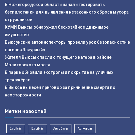
В Нижегородской области начали тестировать
беспилотники для выявления незаконного сброса мусора
с грузовиков
КУМИ Выксы обнаружил бесхозяйное движимое
имущество
Выксунские автоинспекторы провели урок безопасности в
лагере «Лазурный»
Жителя Выксы спасли с тонущего катера в районе
Молитовского моста
В парке обновили экотропы и покрытие на уличных
тренажёрах
В Выксе вынесен приговор за причинение смерти по
неосторожности
Метки новостей
Ex Libris
Ex Libris
Автобусы
Арт-овраг