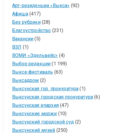
Арт-резиденции «Выкса»
(92)
Афиша
(417)
Без рубрики
(28)
Благоустройство
(231)
Вакансии
(5)
ВЗЛ
(1)
ВОМИ «Эдельвейс»
(4)
Выбор редакции
(1 199)
Выкса-фестиваль
(63)
Выксадром
(2)
Выксунская гор. прокуратура
(1)
Выксунская городская прокуратура
(6)
Выксунская епархия
(47)
Выксунские моржи
(10)
Выксунский городской суд
(2)
Выксунский музей
(250)