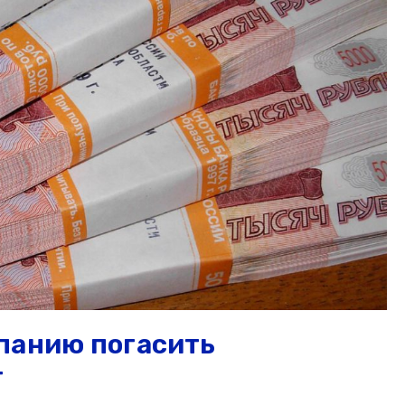
панию погасить
г