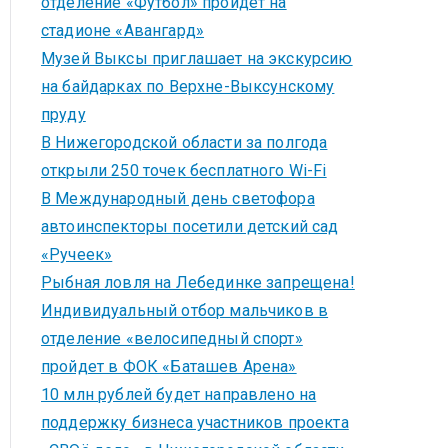
отделение «Футбол» пройдет на
стадионе «Авангард»
Музей Выксы приглашает на экскурсию
на байдарках по Верхне-Выксунскому
пруду
В Нижегородской области за полгода
открыли 250 точек бесплатного Wi-Fi
В Международный день светофора
автоинспекторы посетили детский сад
«Ручеек»
Рыбная ловля на Лебединке запрещена!
Индивидуальный отбор мальчиков в
отделение «велосипедный спорт»
пройдет в ФОК «Баташев Арена»
10 млн рублей будет направлено на
поддержку бизнеса участников проекта