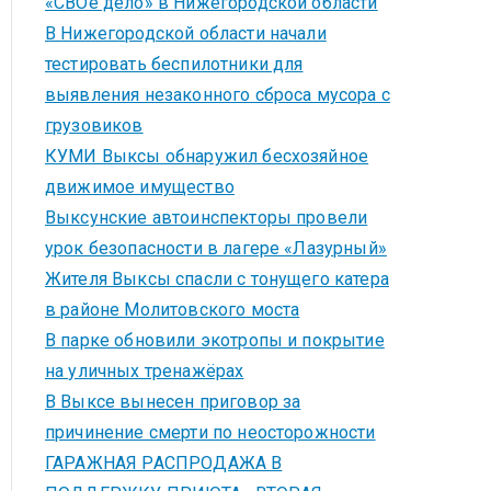
«СВОё дело» в Нижегородской области
В Нижегородской области начали
тестировать беспилотники для
выявления незаконного сброса мусора с
грузовиков
КУМИ Выксы обнаружил бесхозяйное
движимое имущество
Выксунские автоинспекторы провели
урок безопасности в лагере «Лазурный»
Жителя Выксы спасли с тонущего катера
в районе Молитовского моста
В парке обновили экотропы и покрытие
на уличных тренажёрах
В Выксе вынесен приговор за
причинение смерти по неосторожности
ГАРАЖНАЯ РАСПРОДАЖА В