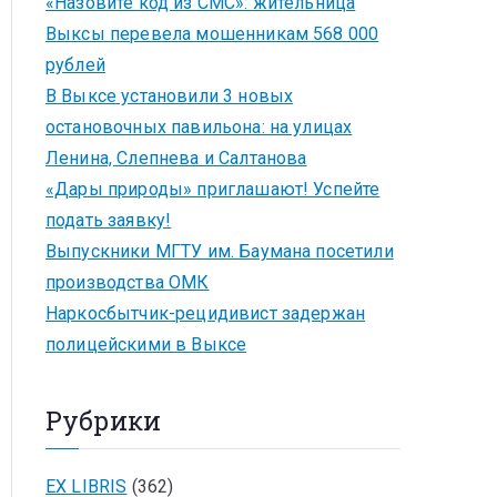
«Назовите код из СМС»: жительница
Выксы перевела мошенникам 568 000
рублей
В Выксе установили 3 новых
остановочных павильона: на улицах
Ленина, Слепнева и Салтанова
«Дары природы» приглашают! Успейте
подать заявку!
Выпускники МГТУ им. Баумана посетили
производства ОМК
Наркосбытчик-рецидивист задержан
полицейскими в Выксе
Рубрики
EX LIBRIS
(362)