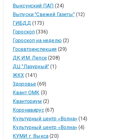
Выксунский ПАП
(24)
Выпуски "Свежей Газеты"
(12)
ГИБДД
(173)
Гороскоп
(336)
Гороскоп на неделю
(2)
Госавтоинспекция
(29)
ДК ИМ. Лепсе
(208)
ДЦ "Лазурный"
(1)
ЖКХ
(141)
Здоровье
(69)
Квант ОМК
(3)
Кванториум
(2)
Коронавирус
(67)
Культурный центр «Волна»
(14)
Культурный центр «Волна»
(4)
КУМИ г. Выкса
(20)