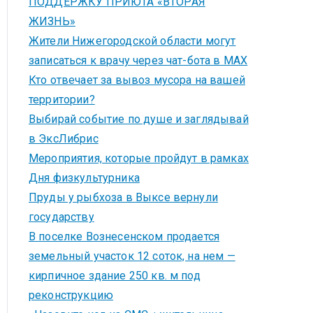
ПОДДЕРЖКУ ПРИЮТА «ВТОРАЯ
ЖИЗНЬ»
Жители Нижегородской области могут
записаться к врачу через чат-бота в MAX
Кто отвечает за вывоз мусора на вашей
территории?
Выбирай событие по душе и заглядывай
в ЭксЛибрис
Мероприятия, которые пройдут в рамках
Дня физкультурника
Пруды у рыбхоза в Выксе вернули
государству
В поселке Вознесенском продается
земельный участок 12 соток, на нем —
кирпичное здание 250 кв. м под
реконструкцию