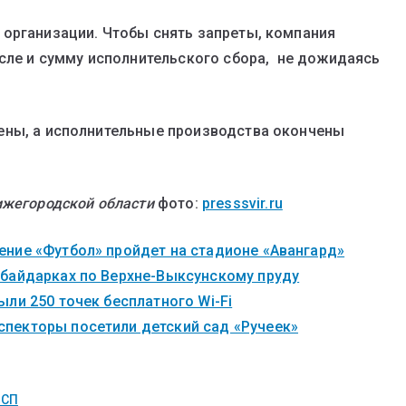
 организации. Чтобы снять запреты, компания
исле и сумму исполнительского сбора, не дожидаясь
ены, а исполнительные производства окончены
ижегородской области
фото:
presssvir.ru
ние «Футбол» пройдет на стадионе «Авангард»
 байдарках по Верхне-Выксунскому пруду
ли 250 точек бесплатного Wi-Fi
пекторы посетили детский сад «Ручеек»
СП