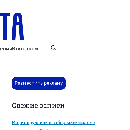
ета
явления. Выкса. Муром. Кулебаки. Навашино,
ения
Контакты
ово. Нижний Новгород.
Разместить рекламу
Свежие записи
Индивидуальный отбор мальчиков в