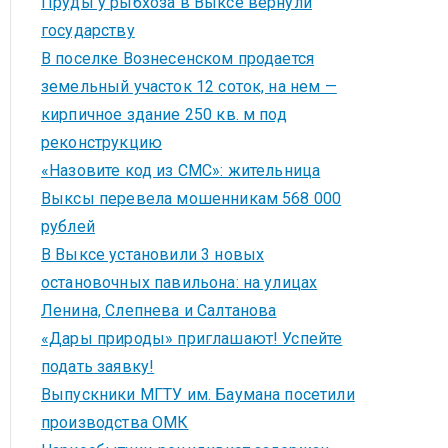
Пруды у рыбхоза в Выксе вернули
государству
В поселке Вознесенском продается
земельный участок 12 соток, на нем —
кирпичное здание 250 кв. м под
реконструкцию
«Назовите код из СМС»: жительница
Выксы перевела мошенникам 568 000
рублей
В Выксе установили 3 новых
остановочных павильона: на улицах
Ленина, Слепнева и Салтанова
«Дары природы» приглашают! Успейте
подать заявку!
Выпускники МГТУ им. Баумана посетили
производства ОМК