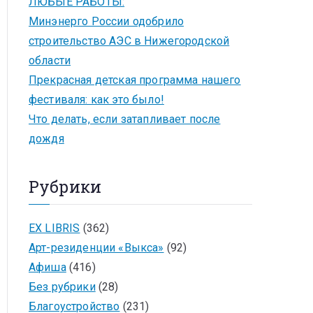
ЛЮБЫЕ РАБОТЫ:
Минэнерго России одобрило
строительство АЭС в Нижегородской
области
Прекрасная детская программа нашего
фестиваля: как это было!
Что делать, если затапливает после
дождя
Рубрики
EX LIBRIS
(362)
Арт-резиденции «Выкса»
(92)
Афиша
(416)
Без рубрики
(28)
Благоустройство
(231)