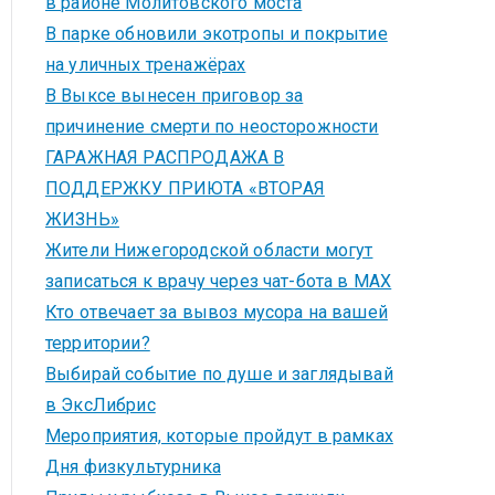
в районе Молитовского моста
В парке обновили экотропы и покрытие
на уличных тренажёрах
В Выксе вынесен приговор за
причинение смерти по неосторожности
ГАРАЖНАЯ РАСПРОДАЖА В
ПОДДЕРЖКУ ПРИЮТА «ВТОРАЯ
ЖИЗНЬ»
Жители Нижегородской области могут
записаться к врачу через чат-бота в MAX
Кто отвечает за вывоз мусора на вашей
территории?
Выбирай событие по душе и заглядывай
в ЭксЛибрис
Мероприятия, которые пройдут в рамках
Дня физкультурника