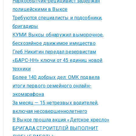
Наркосбытчик-рецидивист задержан
полицейскими в Выксе
Требуются специалисты и подсобники,
бригадиры
КУМИ Выксы обнаружил выморочное,
бесхозяйное движимое имущество
Глеб Никитин передал резервистам
«БАРС-НН» ключи от 45 единиц новой
техники
Более 140 добрых дел: ОМК подвела
итоги первого семейного онлайн-
экомарафона
За месяц — 15 нетрезвых водителей,
включая несовершеннолетнего
В Выксе прошла акция «Детское кресло»
БРИГАДА СТРОИТЕЛЕЙ ВЫПОЛНИТ