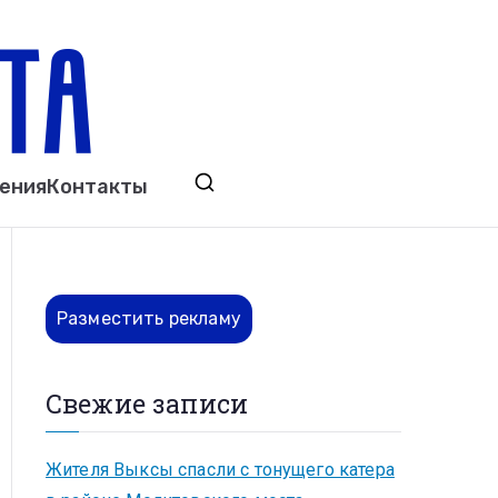
ета
явления. Выкса. Муром. Кулебаки. Навашино,
ения
Контакты
ово. Нижний Новгород.
Разместить рекламу
Свежие записи
Жителя Выксы спасли с тонущего катера