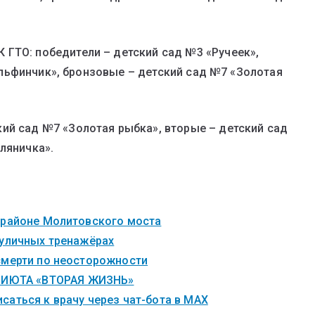
 ГТО: победители – детский сад №3 «Ручеек»,
льфинчик», бронзовые – детский сад №7 «Золотая
кий сад №7 «Золотая рыбка», вторые – детский сад
ляничка».
 районе Молитовского моста
 уличных тренажёрах
смерти по неосторожности
ИЮТА «ВТОРАЯ ЖИЗНЬ»
саться к врачу через чат-бота в MAX