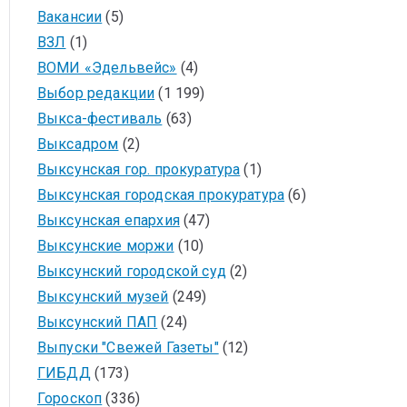
Вакансии
(5)
ВЗЛ
(1)
ВОМИ «Эдельвейс»
(4)
Выбор редакции
(1 199)
Выкса-фестиваль
(63)
Выксадром
(2)
Выксунская гор. прокуратура
(1)
Выксунская городская прокуратура
(6)
Выксунская епархия
(47)
Выксунские моржи
(10)
Выксунский городской суд
(2)
Выксунский музей
(249)
Выксунский ПАП
(24)
Выпуски "Свежей Газеты"
(12)
ГИБДД
(173)
Гороскоп
(336)