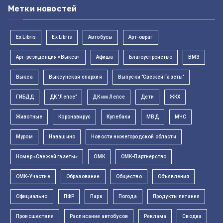
Метки новостей
Ex Libris
Ex Libris
Автобусы
Арт-овраг
Арт-резиденция «Выкса»
Афиша
Благоустройство
ВМЗ
Выкса
Выксунская епархия
Выпуски "Свежей Газеты"
ГИБДД
ДК "Лепсе"
ДК им Лепсе
Дети
ЖКХ
Животные
Коронавирус
Кулебаки
МВД
МЧС
Муром
Навашино
Новости нижегородской области
Номер «Свежей газеты»
ОМК
ОМК-Партнерство
ОМК-Участие
Образование
Общество
Объявления
Официально
ПФР
Парк
Погода
Продукты питания
Происшествия
Расписание автобусов
Реклама
Сводка