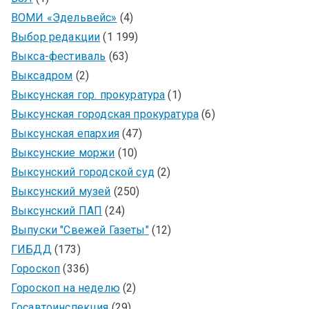
ВОМИ «Эдельвейс»
(4)
Выбор редакции
(1 199)
Выкса-фестиваль
(63)
Выксадром
(2)
Выксунская гор. прокуратура
(1)
Выксунская городская прокуратура
(6)
Выксунская епархия
(47)
Выксунские моржи
(10)
Выксунский городской суд
(2)
Выксунский музей
(250)
Выксунский ПАП
(24)
Выпуски "Свежей Газеты"
(12)
ГИБДД
(173)
Гороскоп
(336)
Гороскоп на неделю
(2)
Госавтоинспекция
(29)