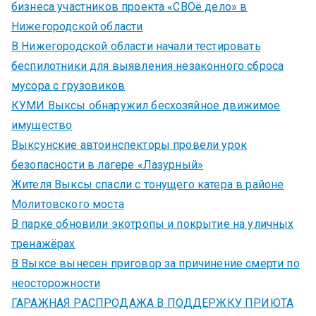
бизнеса участников проекта «СВОё дело» в
Нижегородской области
В Нижегородской области начали тестировать
беспилотники для выявления незаконного сброса
мусора с грузовиков
КУМИ Выксы обнаружил бесхозяйное движимое
имущество
Выксунские автоинспекторы провели урок
безопасности в лагере «Лазурный»
Жителя Выксы спасли с тонущего катера в районе
Молитовского моста
В парке обновили экотропы и покрытие на уличных
тренажёрах
В Выксе вынесен приговор за причинение смерти по
неосторожности
ГАРАЖНАЯ РАСПРОДАЖА В ПОДДЕРЖКУ ПРИЮТА