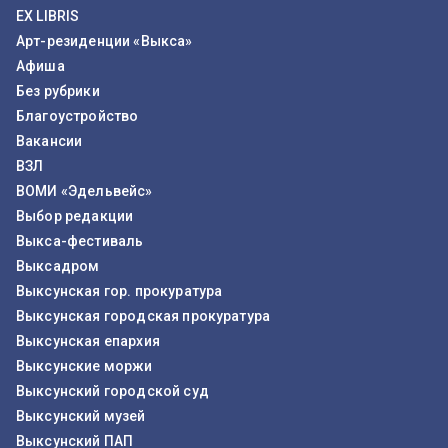
EX LIBRIS
Арт-резиденции «Выкса»
Афиша
Без рубрики
Благоустройство
Вакансии
ВЗЛ
ВОМИ «Эдельвейс»
Выбор редакции
Выкса-фестиваль
Выксадром
Выксунская гор. прокуратура
Выксунская городская прокуратура
Выксунская епархия
Выксунские моржи
Выксунский городской суд
Выксунский музей
Выксунский ПАП