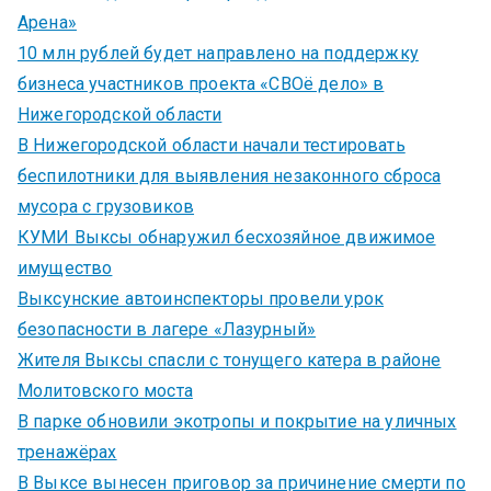
Арена»
10 млн рублей будет направлено на поддержку
бизнеса участников проекта «СВОё дело» в
Нижегородской области
В Нижегородской области начали тестировать
беспилотники для выявления незаконного сброса
мусора с грузовиков
КУМИ Выксы обнаружил бесхозяйное движимое
имущество
Выксунские автоинспекторы провели урок
безопасности в лагере «Лазурный»
Жителя Выксы спасли с тонущего катера в районе
Молитовского моста
В парке обновили экотропы и покрытие на уличных
тренажёрах
В Выксе вынесен приговор за причинение смерти по