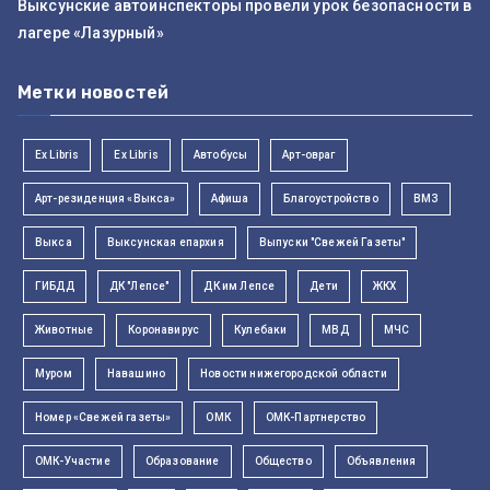
Выксунские автоинспекторы провели урок безопасности в
лагере «Лазурный»
Метки новостей
Ex Libris
Ex Libris
Автобусы
Арт-овраг
Арт-резиденция «Выкса»
Афиша
Благоустройство
ВМЗ
Выкса
Выксунская епархия
Выпуски "Свежей Газеты"
ГИБДД
ДК "Лепсе"
ДК им Лепсе
Дети
ЖКХ
Животные
Коронавирус
Кулебаки
МВД
МЧС
Муром
Навашино
Новости нижегородской области
Номер «Свежей газеты»
ОМК
ОМК-Партнерство
ОМК-Участие
Образование
Общество
Объявления