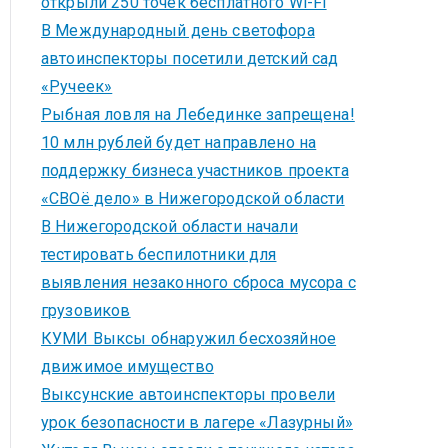
открыли 250 точек бесплатного Wi-Fi
В Международный день светофора
автоинспекторы посетили детский сад
«Ручеек»
Рыбная ловля на Лебединке запрещена!
10 млн рублей будет направлено на
поддержку бизнеса участников проекта
«СВОё дело» в Нижегородской области
В Нижегородской области начали
тестировать беспилотники для
выявления незаконного сброса мусора с
грузовиков
КУМИ Выксы обнаружил бесхозяйное
движимое имущество
Выксунские автоинспекторы провели
урок безопасности в лагере «Лазурный»