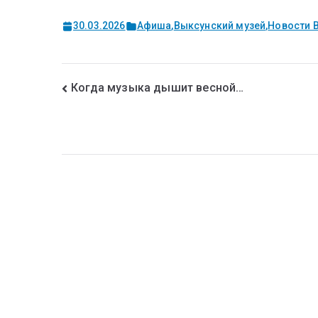
30.03.2026
Афиша
,
Выксунский музей
,
Новости 
Когда музыка дышит весной…