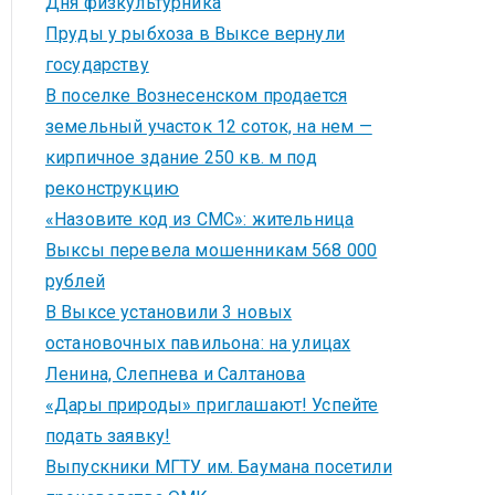
Дня физкультурника
Пруды у рыбхоза в Выксе вернули
государству
В поселке Вознесенском продается
земельный участок 12 соток, на нем —
кирпичное здание 250 кв. м под
реконструкцию
«Назовите код из СМС»: жительница
Выксы перевела мошенникам 568 000
рублей
В Выксе установили 3 новых
остановочных павильона: на улицах
Ленина, Слепнева и Салтанова
«Дары природы» приглашают! Успейте
подать заявку!
Выпускники МГТУ им. Баумана посетили