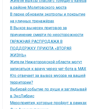
Жителя Выксы спасли с тонущего катера
в районе Молитовского моста
В парке обновили экотропы и покрытие
на уличных тренажёрах
В Выксе вынесен приговор за
причинение смерти по неосторожности
ГАРАЖНАЯ РАСПРОДАЖА В
ПОДДЕРЖКУ ПРИЮТА «ВТОРАЯ
ЖИЗНЬ»
Жители Нижегородской области могут
записаться к врачу через чат-бота в MAX
Кто отвечает за вывоз мусора на вашей
территории?
Выбирай событие по душе и заглядывай
в ЭксЛибрис
Мероприятия, которые пройдут в рамках