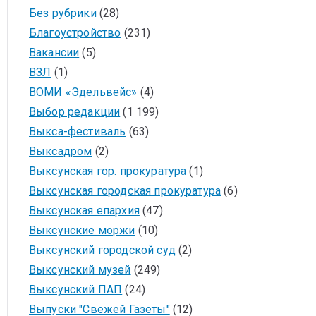
Без рубрики
(28)
Благоустройство
(231)
Вакансии
(5)
ВЗЛ
(1)
ВОМИ «Эдельвейс»
(4)
Выбор редакции
(1 199)
Выкса-фестиваль
(63)
Выксадром
(2)
Выксунская гор. прокуратура
(1)
Выксунская городская прокуратура
(6)
Выксунская епархия
(47)
Выксунские моржи
(10)
Выксунский городской суд
(2)
Выксунский музей
(249)
Выксунский ПАП
(24)
Выпуски "Свежей Газеты"
(12)