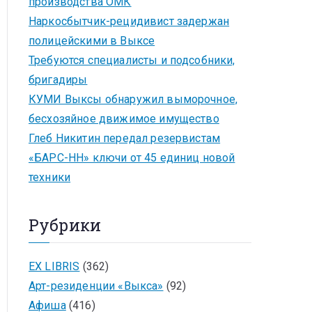
производства ОМК
Наркосбытчик-рецидивист задержан
полицейскими в Выксе
Требуются специалисты и подсобники,
бригадиры
КУМИ Выксы обнаружил выморочное,
бесхозяйное движимое имущество
Глеб Никитин передал резервистам
«БАРС-НН» ключи от 45 единиц новой
техники
Рубрики
EX LIBRIS
(362)
Арт-резиденции «Выкса»
(92)
Афиша
(416)