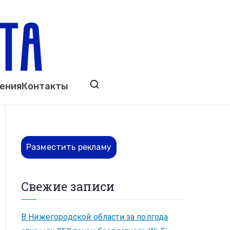
ета
явления. Выкса. Муром. Кулебаки. Навашино,
ения
Контакты
ово. Нижний Новгород.
Разместить рекламу
Свежие записи
В Нижегородской области за полгода