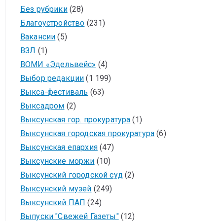
Без рубрики
(28)
Благоустройство
(231)
Вакансии
(5)
ВЗЛ
(1)
ВОМИ «Эдельвейс»
(4)
Выбор редакции
(1 199)
Выкса-фестиваль
(63)
Выксадром
(2)
Выксунская гор. прокуратура
(1)
Выксунская городская прокуратура
(6)
Выксунская епархия
(47)
Выксунские моржи
(10)
Выксунский городской суд
(2)
Выксунский музей
(249)
Выксунский ПАП
(24)
Выпуски "Свежей Газеты"
(12)