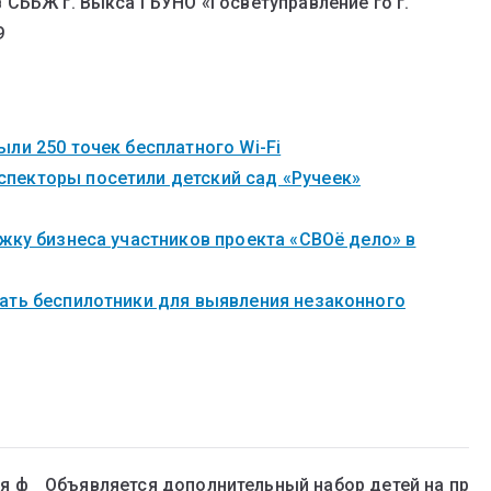
СББЖ г. Выкса ГБУНО «Госветуправление го г.
9
ли 250 точек бесплатного Wi-Fi
пекторы посетили детский сад «Ручеек»
жку бизнеса участников проекта «СВОё дело» в
ать беспилотники для выявления незаконного
я ф
Объявляется дополнительный набор детей на пр