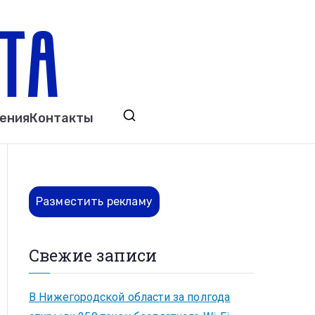
ета
явления. Выкса. Муром. Кулебаки. Навашино,
ения
Контакты
ово. Нижний Новгород.
Разместить рекламу
Свежие записи
В Нижегородской области за полгода