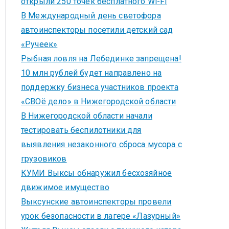
открыли 250 точек бесплатного Wi-Fi
В Международный день светофора
автоинспекторы посетили детский сад
«Ручеек»
Рыбная ловля на Лебединке запрещена!
10 млн рублей будет направлено на
поддержку бизнеса участников проекта
«СВОё дело» в Нижегородской области
В Нижегородской области начали
тестировать беспилотники для
выявления незаконного сброса мусора с
грузовиков
КУМИ Выксы обнаружил бесхозяйное
движимое имущество
Выксунские автоинспекторы провели
урок безопасности в лагере «Лазурный»