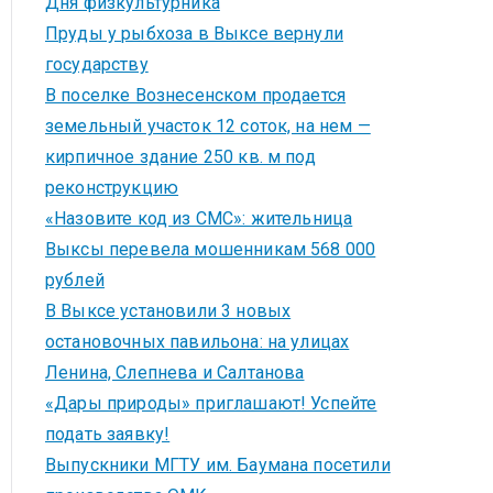
Дня физкультурника
Пруды у рыбхоза в Выксе вернули
государству
В поселке Вознесенском продается
земельный участок 12 соток, на нем —
кирпичное здание 250 кв. м под
реконструкцию
«Назовите код из СМС»: жительница
Выксы перевела мошенникам 568 000
рублей
В Выксе установили 3 новых
остановочных павильона: на улицах
Ленина, Слепнева и Салтанова
«Дары природы» приглашают! Успейте
подать заявку!
Выпускники МГТУ им. Баумана посетили