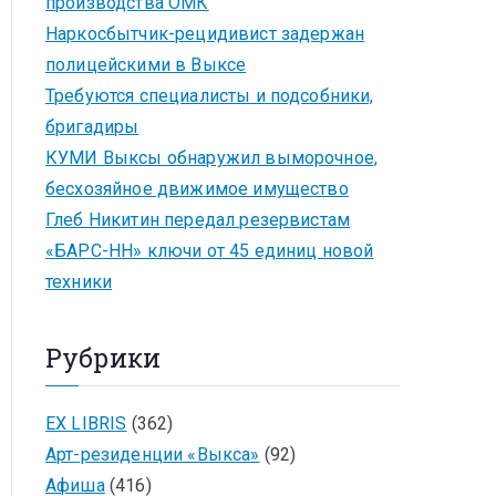
производства ОМК
Наркосбытчик-рецидивист задержан
полицейскими в Выксе
Требуются специалисты и подсобники,
бригадиры
КУМИ Выксы обнаружил выморочное,
бесхозяйное движимое имущество
Глеб Никитин передал резервистам
«БАРС-НН» ключи от 45 единиц новой
техники
Рубрики
EX LIBRIS
(362)
Арт-резиденции «Выкса»
(92)
Афиша
(416)