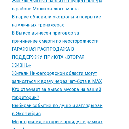
Жителя Выксы спасли с тонущего катера
в районе Молитовского моста
В парке обновили экотропы и покрытие
на уличных тренажёрах
В Выксе вынесен приговор за
причинение смерти по неосторожности
ГАРАЖНАЯ РАСПРОДАЖА В
ПОДДЕРЖКУ ПРИЮТА «ВТОРАЯ
ЖИЗНЬ»
Жители Нижегородской области могут
записаться к врачу через чат-бота в MAX
Кто отвечает за вывоз мусора на вашей
территории?
Выбирай событие по душе и заглядывай
в ЭксЛибрис
Мероприятия, которые пройдут в рамках