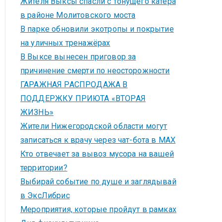
Жителя Выксы спасли с тонущего катера
в районе Молитовского моста
В парке обновили экотропы и покрытие
на уличных тренажёрах
В Выксе вынесен приговор за
причинение смерти по неосторожности
ГАРАЖНАЯ РАСПРОДАЖА В
ПОДДЕРЖКУ ПРИЮТА «ВТОРАЯ
ЖИЗНЬ»
Жители Нижегородской области могут
записаться к врачу через чат-бота в MAX
Кто отвечает за вывоз мусора на вашей
территории?
Выбирай событие по душе и заглядывай
в ЭксЛибрис
Мероприятия, которые пройдут в рамках