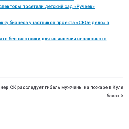
пекторы посетили детский сад «Ручеек»
жку бизнеса участников проекта «СВОё дело» в
ать беспилотники для выявления незаконного
онер
СК расследует гибель мужчины на пожаре в Куле
баках