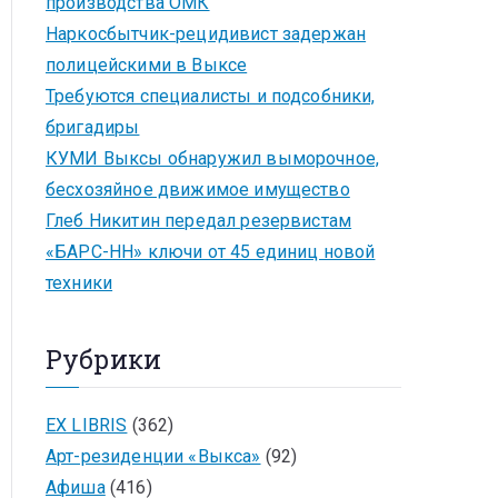
производства ОМК
Наркосбытчик-рецидивист задержан
полицейскими в Выксе
Требуются специалисты и подсобники,
бригадиры
КУМИ Выксы обнаружил выморочное,
бесхозяйное движимое имущество
Глеб Никитин передал резервистам
«БАРС-НН» ключи от 45 единиц новой
техники
Рубрики
EX LIBRIS
(362)
Арт-резиденции «Выкса»
(92)
Афиша
(416)