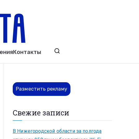
ета
явления. Выкса. Муром. Кулебаки. Навашино,
ения
Контакты
ово. Нижний Новгород.
Разместить рекламу
Свежие записи
В Нижегородской области за полгода