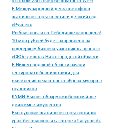
открыли 250 точек бесплатного Wi-Fi
В Международный день светофора
автоинспекторы посетили детский сад
«Ручеек»
Рыбная ловля на Лебединке запрещена!
10 млн рублей будет направлено на
поддержку бизнеса участников проекта
«СВОё дело» в Нижегородской области
В Нижегородской области начали
тестировать беспилотники для
выявления незаконного сброса мусора с
грузовиков
КУМИ Выксы обнаружил бесхозяйное
движимое имущество
Выксунские автоинспекторы провели
урок безопасности в лагере «Лазурный»