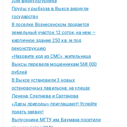
Дня физкультурника
Пруды у рыбхоза в Выксе вернули
государству
В поселке Вознесенском продается
земельный участок 12 соток, на нем —
кирпичное здание 250 кв. м под
реконструкцию
«Назовите код из СМС»: жительница
Выксы перевела мошенникам 568 000
рублей
В Выксе установили 3 новых
остановочных павильона: на улицах
Ленина, Слепнева и Салтанова
«Дары природы» приглашают! Успейте
подать заявку!
Выпускники МГТУ им. Баумана посетили