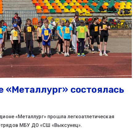
не «Металлург» состоялась
стадионе «Металлург» прошла легкоатлетическая
 отрядов МБУ ДО «СШ «Выксунец».