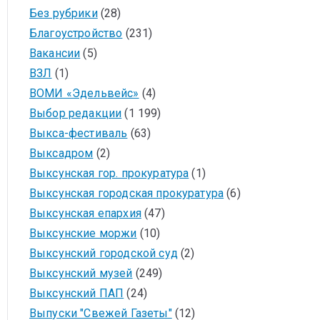
Без рубрики
(28)
Благоустройство
(231)
Вакансии
(5)
ВЗЛ
(1)
ВОМИ «Эдельвейс»
(4)
Выбор редакции
(1 199)
Выкса-фестиваль
(63)
Выксадром
(2)
Выксунская гор. прокуратура
(1)
Выксунская городская прокуратура
(6)
Выксунская епархия
(47)
Выксунские моржи
(10)
Выксунский городской суд
(2)
Выксунский музей
(249)
Выксунский ПАП
(24)
Выпуски "Свежей Газеты"
(12)