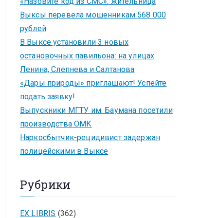
«Назовите код из СМС»: жительница
Выксы перевела мошенникам 568 000
рублей
В Выксе установили 3 новых
остановочных павильона: на улицах
Ленина, Слепнева и Салтанова
«Дары природы» приглашают! Успейте
подать заявку!
Выпускники МГТУ им. Баумана посетили
производства ОМК
Наркосбытчик-рецидивист задержан
полицейскими в Выксе
Рубрики
EX LIBRIS
(362)