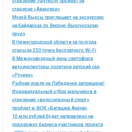
отделение «Футбол» пройдет на
стадионе «Авангард»
Музей Выксы приглашает на экскурсию
на байдарках по Верхне-Выксунскому
пруду
В Нижегородской области за полгода
открыли 250 точек бесплатного Wi-Fi
В Международный день светофора
автоинспекторы посетили детский сад
«Ручеек»
Рыбная ловля на Лебединке запрещена!
Индивидуальный отбор мальчиков в
отделение «велосипедный спорт»
пройдет в ФОК «Баташев Арена»
10 млн рублей будет направлено на
поддержку бизнеса участников проекта