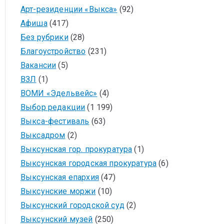
Арт-резиденции «Выкса»
(92)
Афиша
(417)
Без рубрики
(28)
Благоустройство
(231)
Вакансии
(5)
ВЗЛ
(1)
ВОМИ «Эдельвейс»
(4)
Выбор редакции
(1 199)
Выкса-фестиваль
(63)
Выксадром
(2)
Выксунская гор. прокуратура
(1)
Выксунская городская прокуратура
(6)
Выксунская епархия
(47)
Выксунские моржи
(10)
Выксунский городской суд
(2)
Выксунский музей
(250)