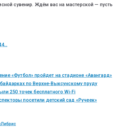
сной сувенир. Ждём вас на мастерской — пусть
044…
ние «Футбол» пройдет на стадионе «Авангард»
 байдарках по Верхне-Выксунскому пруду
ли 250 точек бесплатного Wi-Fi
пекторы посетили детский сад «Ручеек»
сЛибрис