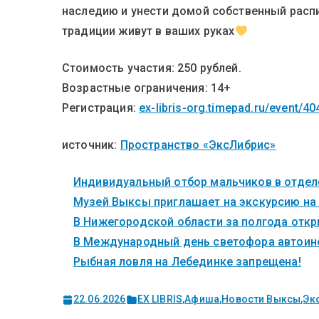
наследию и унести домой собственный распи
традиции живут в ваших руках
Стоимость участия: 250 рублей.
Возрастные ограничения: 14+
Регистрация:
ex-libris-org.timepad.ru/event/4
источник:
Пространство «ЭксЛибрис»
Индивидуальный отбор мальчиков в отделе
Музей Выксы приглашает на экскурсию на
В Нижегородской области за полгода откры
В Международный день светофора автоинс
Рыбная ловля на Лебединке запрещена!
22.06.2026
EX LIBRIS
,
Афиша
,
Новости Выксы
,
Эк