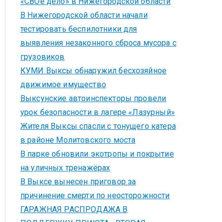
«СВОё дело» в Нижегородской области
В Нижегородской области начали
тестировать беспилотники для
выявления незаконного сброса мусора с
грузовиков
КУМИ Выксы обнаружил бесхозяйное
движимое имущество
Выксунские автоинспекторы провели
урок безопасности в лагере «Лазурный»
Жителя Выксы спасли с тонущего катера
в районе Молитовского моста
В парке обновили экотропы и покрытие
на уличных тренажёрах
В Выксе вынесен приговор за
причинение смерти по неосторожности
ГАРАЖНАЯ РАСПРОДАЖА В