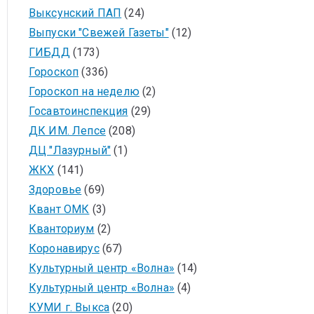
Выксунский ПАП
(24)
Выпуски "Свежей Газеты"
(12)
ГИБДД
(173)
Гороскоп
(336)
Гороскоп на неделю
(2)
Госавтоинспекция
(29)
ДК ИМ. Лепсе
(208)
ДЦ "Лазурный"
(1)
ЖКХ
(141)
Здоровье
(69)
Квант ОМК
(3)
Кванториум
(2)
Коронавирус
(67)
Культурный центр «Волна»
(14)
Культурный центр «Волна»
(4)
КУМИ г. Выкса
(20)