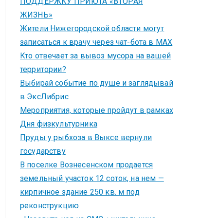
ПОДДЕРЖКУ ПРИЮТА «ВТОРАЯ
ЖИЗНЬ»
Жители Нижегородской области могут
записаться к врачу через чат-бота в MAX
Кто отвечает за вывоз мусора на вашей
территории?
Выбирай событие по душе и заглядывай
в ЭксЛибрис
Мероприятия, которые пройдут в рамках
Дня физкультурника
Пруды у рыбхоза в Выксе вернули
государству
В поселке Вознесенском продается
земельный участок 12 соток, на нем —
кирпичное здание 250 кв. м под
реконструкцию