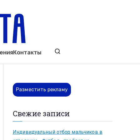
ета
явления. Выкса. Муром. Кулебаки. Навашино,
ения
Контакты
ово. Нижний Новгород.
Разместить рекламу
Свежие записи
Индивидуальный отбор мальчиков в