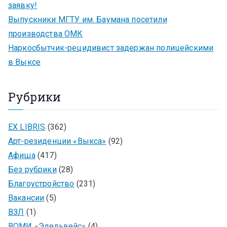
заявку!
Выпускники МГТУ им. Баумана посетили
производства ОМК
Наркосбытчик-рецидивист задержан полицейскими
в Выксе
Рубрики
EX LIBRIS
(362)
Арт-резиденции «Выкса»
(92)
Афиша
(417)
Без рубрики
(28)
Благоустройство
(231)
Вакансии
(5)
ВЗЛ
(1)
ВОМИ «Эдельвейс»
(4)