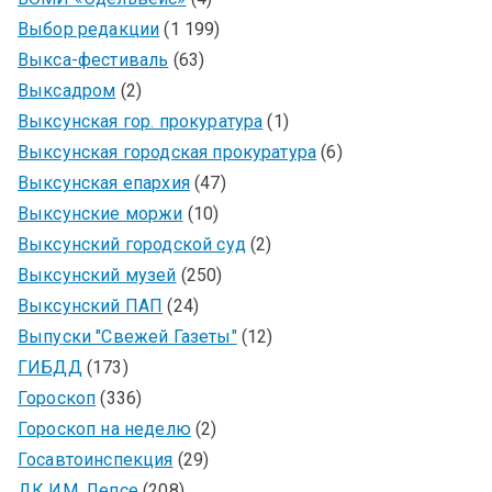
Выбор редакции
(1 199)
Выкса-фестиваль
(63)
Выксадром
(2)
Выксунская гор. прокуратура
(1)
Выксунская городская прокуратура
(6)
Выксунская епархия
(47)
Выксунские моржи
(10)
Выксунский городской суд
(2)
Выксунский музей
(250)
Выксунский ПАП
(24)
Выпуски "Свежей Газеты"
(12)
ГИБДД
(173)
Гороскоп
(336)
Гороскоп на неделю
(2)
Госавтоинспекция
(29)
ДК ИМ. Лепсе
(208)