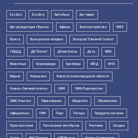
Ex Libris
Ex Libris
Автобусы
Арт-овраг
Арт-резиденция «Выкса»
Афиша
Благоустройство
ВМЗ
Выкса
Выксунская епархия
Выпуски "Свежей Газеты"
ГИБДД
ДК "Лепсе"
ДК им Лепсе
Дети
ЖКХ
Животные
Коронавирус
Кулебаки
МВД
МЧС
Муром
Навашино
Новости нижегородской области
Номер «Свежей газеты»
ОМК
ОМК-Партнерство
ОМК-Участие
Образование
Общество
Объявления
Официально
ПФР
Парк
Погода
Продукты питания
Происшествия
Расписание автобусов
Реклама
Сводка
Спорт
ФНС России
ЦРБ Выкса
Центр «Созвездие»