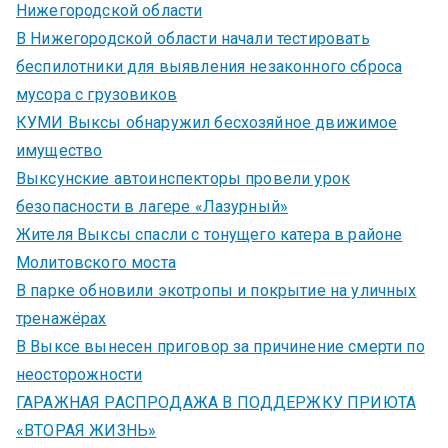
Нижегородской области
В Нижегородской области начали тестировать
беспилотники для выявления незаконного сброса
мусора с грузовиков
КУМИ Выксы обнаружил бесхозяйное движимое
имущество
Выксунские автоинспекторы провели урок
безопасности в лагере «Лазурный»
Жителя Выксы спасли с тонущего катера в районе
Молитовского моста
В парке обновили экотропы и покрытие на уличных
тренажёрах
В Выксе вынесен приговор за причинение смерти по
неосторожности
ГАРАЖНАЯ РАСПРОДАЖА В ПОДДЕРЖКУ ПРИЮТА
«ВТОРАЯ ЖИЗНЬ»