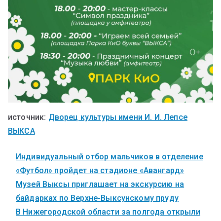
источник:
Дворец культуры имени И. И. Лепсе
ВЫКСА
Индивидуальный отбор мальчиков в отделение
«Футбол» пройдет на стадионе «Авангард»
Музей Выксы приглашает на экскурсию на
байдарках по Верхне-Выксунскому пруду
В Нижегородской области за полгода открыли