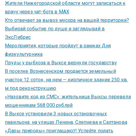
Жители Нижегородской области могут записаться к
врачу через чат-бота в MAX
Кто отвечает за вывоз мусора на вашей территории?
Выбирай событие по душе и заглядывай в
ЭксЛибрис
Мероприятия, которые пройдут в рамках Дня
физкультурника
Пруды у рыбхоза в Выксе вернули государству
В поселке Вознесенском продается земельный
участок 12 соток, на нем — кирпичное здание 250 кв.
м под реконструкцию
«Назовите код из СМС»: жительница Выксы перевела
мошенникам 568 000 рублей
В Выксе установили 3 новых остановочных
павильона: на улицах Ленина, Слепнева и Салтанова
«Дары природы» приглашают! Успейте подать