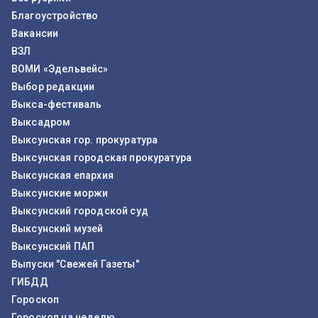
Благоустройство
Вакансии
ВЗЛ
ВОМИ «Эдельвейс»
Выбор редакции
Выкса-фестиваль
Выксадром
Выксунская гор. прокуратура
Выксунская городская прокуратура
Выксунская епархия
Выксунские моржи
Выксунский городской суд
Выксунский музей
Выксунский ПАП
Выпуски "Свежей Газеты"
ГИБДД
Гороскоп
Гороскоп на неделю