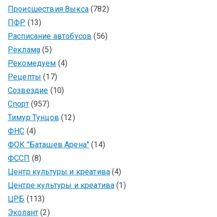
Происшествия Выкса
(782)
ПФР
(13)
Расписание автобусов
(56)
Реклама
(5)
Рекомедуем
(4)
Рецепты
(17)
Созвездие
(10)
Спорт
(957)
Тимур Тунцов
(12)
ФНС
(4)
ФОК "Баташев Арена"
(14)
ФССП
(8)
Центр культуры и креатива
(4)
Центре культуры и креатива
(1)
ЦРБ
(113)
Эколант
(2)