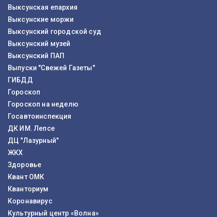
Выксунская епархия
Выксунские моржи
Выксунский городской суд
Выксунский музей
Выксунский ПАП
Выпуски "Свежей Газеты"
ГИБДД
Гороскоп
Гороскоп на неделю
Госавтоинспекция
ДК ИМ. Лепсе
ДЦ "Лазурный"
ЖКХ
Здоровье
Квант ОМК
Кванториум
Коронавирус
Культурный центр «Волна»