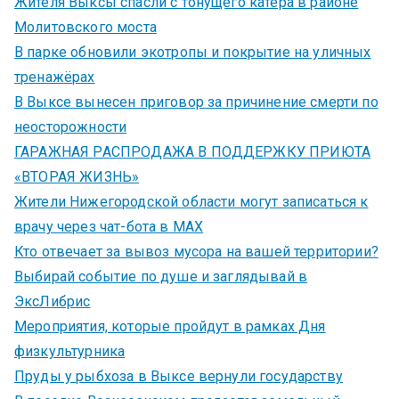
Жителя Выксы спасли с тонущего катера в районе
Молитовского моста
В парке обновили экотропы и покрытие на уличных
тренажёрах
В Выксе вынесен приговор за причинение смерти по
неосторожности
ГАРАЖНАЯ РАСПРОДАЖА В ПОДДЕРЖКУ ПРИЮТА
«ВТОРАЯ ЖИЗНЬ»
Жители Нижегородской области могут записаться к
врачу через чат-бота в MAX
Кто отвечает за вывоз мусора на вашей территории?
Выбирай событие по душе и заглядывай в
ЭксЛибрис
Мероприятия, которые пройдут в рамках Дня
физкультурника
Пруды у рыбхоза в Выксе вернули государству