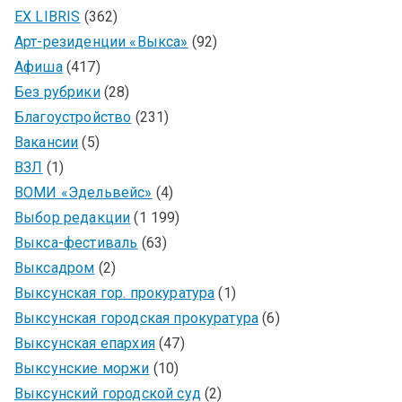
EX LIBRIS
(362)
Арт-резиденции «Выкса»
(92)
Афиша
(417)
Без рубрики
(28)
Благоустройство
(231)
Вакансии
(5)
ВЗЛ
(1)
ВОМИ «Эдельвейс»
(4)
Выбор редакции
(1 199)
Выкса-фестиваль
(63)
Выксадром
(2)
Выксунская гор. прокуратура
(1)
Выксунская городская прокуратура
(6)
Выксунская епархия
(47)
Выксунские моржи
(10)
Выксунский городской суд
(2)