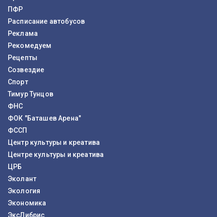
ПФР
Расписание автобусов
Реклама
Рекомедуем
Рецепты
Созвездие
Спорт
Тимур Тунцов
ФНС
ФОК "Баташев Арена"
ФССП
Центр культуры и креатива
Центре культуры и креатива
ЦРБ
Эколант
Экология
Экономика
ЭксЛибрис