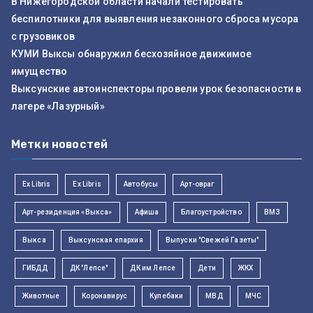
В Нижегородской области начали тестировать
беспилотники для выявления незаконного сброса мусора
с грузовиков
КУМИ Выксы обнаружил бесхозяйное движимое
имущество
Выксунские автоинспекторы провели урок безопасности в
лагере «Лазурный»
Метки новостей
Ex Libris
Ex Libris
Автобусы
Арт-овраг
Арт-резиденция «Выкса»
Афиша
Благоустройство
ВМЗ
Выкса
Выксунская епархия
Выпуски "Свежей Газеты"
ГИБДД
ДК "Лепсе"
ДК им Лепсе
Дети
ЖКХ
Животные
Коронавирус
Кулебаки
МВД
МЧС