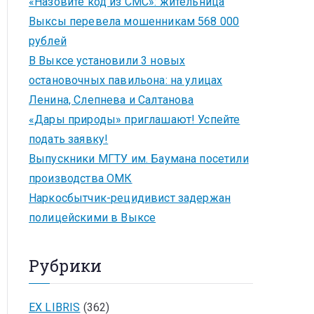
«Назовите код из СМС»: жительница
Выксы перевела мошенникам 568 000
рублей
В Выксе установили 3 новых
остановочных павильона: на улицах
Ленина, Слепнева и Салтанова
«Дары природы» приглашают! Успейте
подать заявку!
Выпускники МГТУ им. Баумана посетили
производства ОМК
Наркосбытчик-рецидивист задержан
полицейскими в Выксе
Рубрики
EX LIBRIS
(362)