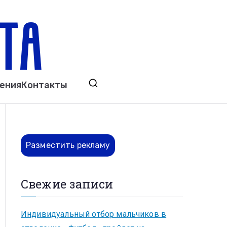
ета
явления. Выкса. Муром. Кулебаки. Навашино,
ения
Контакты
ово. Нижний Новгород.
Разместить рекламу
Свежие записи
Индивидуальный отбор мальчиков в