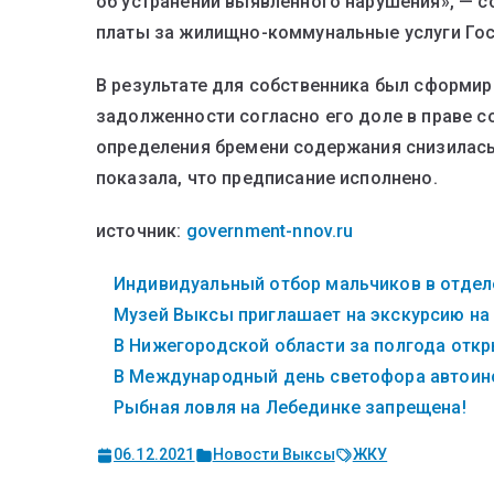
об устранении выявленного нарушения», — с
платы за жилищно-коммунальные услуги Го
В результате для собственника был сформи
задолженности согласно его доле в праве 
определения бремени содержания снизилась 
показала, что предписание исполнено.
источник:
government-nnov.ru
Индивидуальный отбор мальчиков в отделе
Музей Выксы приглашает на экскурсию на
В Нижегородской области за полгода откры
В Международный день светофора автоинс
Рыбная ловля на Лебединке запрещена!
06.12.2021
Новости Выксы
ЖКУ