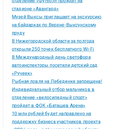
отделение «Футбол» пройдет на
стадионе «Авангард»
Музей Выксы приглашает на экскурсию
на байдарках по Верхне-Выксунскому
пруду
В Нижегородской области за полгода
открыли 250 точек бесплатного Wi-Fi
В Международный день светофора
автоинспекторы посетили детский сад
«Ручеек»
Рыбная ловля на Лебединке запрещена!
Индивидуальный отбор мальчиков в
отделение «велосипедный спорт»
пройдет в ФОК «Баташев Арена»
10 млн рублей будет направлено на
поддержку бизнеса участников проекта