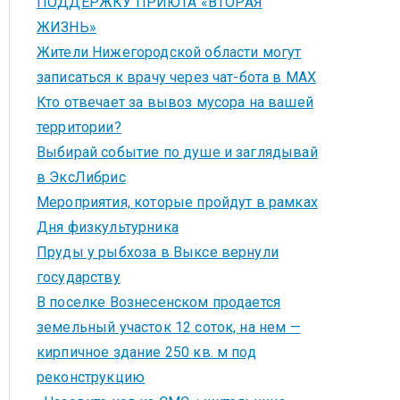
ПОДДЕРЖКУ ПРИЮТА «ВТОРАЯ
ЖИЗНЬ»
Жители Нижегородской области могут
записаться к врачу через чат-бота в MAX
Кто отвечает за вывоз мусора на вашей
территории?
Выбирай событие по душе и заглядывай
в ЭксЛибрис
Мероприятия, которые пройдут в рамках
Дня физкультурника
Пруды у рыбхоза в Выксе вернули
государству
В поселке Вознесенском продается
земельный участок 12 соток, на нем —
кирпичное здание 250 кв. м под
реконструкцию