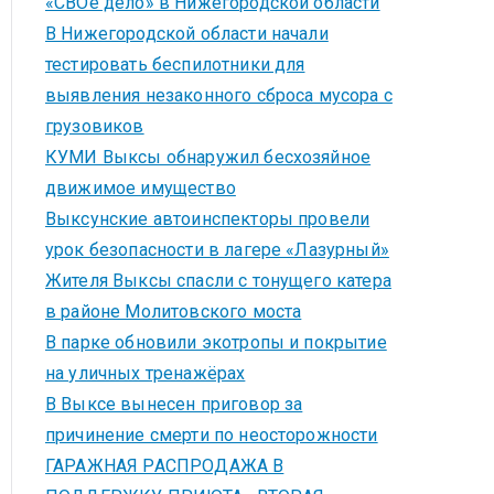
«СВОё дело» в Нижегородской области
В Нижегородской области начали
тестировать беспилотники для
выявления незаконного сброса мусора с
грузовиков
КУМИ Выксы обнаружил бесхозяйное
движимое имущество
Выксунские автоинспекторы провели
урок безопасности в лагере «Лазурный»
Жителя Выксы спасли с тонущего катера
в районе Молитовского моста
В парке обновили экотропы и покрытие
на уличных тренажёрах
В Выксе вынесен приговор за
причинение смерти по неосторожности
ГАРАЖНАЯ РАСПРОДАЖА В