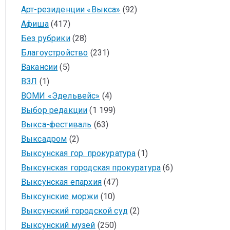
Арт-резиденции «Выкса»
(92)
Афиша
(417)
Без рубрики
(28)
Благоустройство
(231)
Вакансии
(5)
ВЗЛ
(1)
ВОМИ «Эдельвейс»
(4)
Выбор редакции
(1 199)
Выкса-фестиваль
(63)
Выксадром
(2)
Выксунская гор. прокуратура
(1)
Выксунская городская прокуратура
(6)
Выксунская епархия
(47)
Выксунские моржи
(10)
Выксунский городской суд
(2)
Выксунский музей
(250)