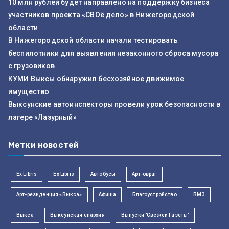
10 млн рублей будет направлено на поддержку бизнеса
участников проекта «СВОё дело» в Нижегородской
области
В Нижегородской области начали тестировать
беспилотники для выявления незаконного сброса мусора
с грузовиков
КУМИ Выксы обнаружил бесхозяйное движимое
имущество
Выксунские автоинспекторы провели урок безопасности в
лагере «Лазурный»
Метки новостей
Ex Libris
Ex Libris
Автобусы
Арт-овраг
Арт-резиденция «Выкса»
Афиша
Благоустройство
ВМЗ
Выкса
Выксунская епархия
Выпуски "Свежей Газеты"