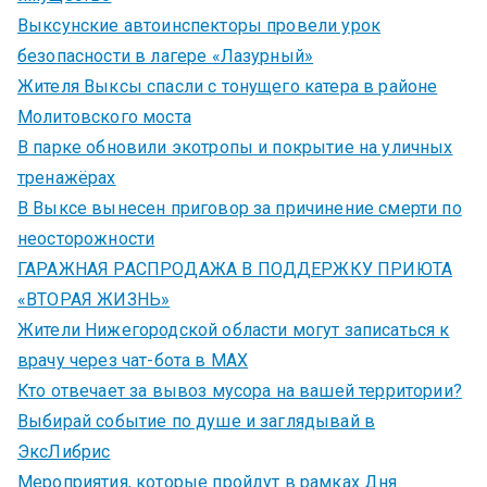
Выксунские автоинспекторы провели урок
безопасности в лагере «Лазурный»
Жителя Выксы спасли с тонущего катера в районе
Молитовского моста
В парке обновили экотропы и покрытие на уличных
тренажёрах
В Выксе вынесен приговор за причинение смерти по
неосторожности
ГАРАЖНАЯ РАСПРОДАЖА В ПОДДЕРЖКУ ПРИЮТА
«ВТОРАЯ ЖИЗНЬ»
Жители Нижегородской области могут записаться к
врачу через чат-бота в MAX
Кто отвечает за вывоз мусора на вашей территории?
Выбирай событие по душе и заглядывай в
ЭксЛибрис
Мероприятия, которые пройдут в рамках Дня