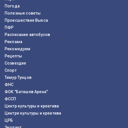
Погода
Полезные советы
Происшествия Выкса
ПФР
Расписание автобусов
Реклама
Рекомедуем
Рецепты
Созвездие
Спорт
Тимур Тунцов
ФНС
ФОК "Баташев Арена"
ФССП
Центр культуры и креатива
Центре культуры и креатива
ЦРБ
Эколант