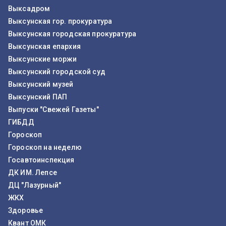
Выксадром
Выксунская гор. прокуратура
Выксунская городская прокуратура
Выксунская епархия
Выксунские моржи
Выксунский городской суд
Выксунский музей
Выксунский ПАП
Выпуски "Свежей Газеты"
ГИБДД
Гороскоп
Гороскоп на неделю
Госавтоинспекция
ДК ИМ. Лепсе
ДЦ "Лазурный"
ЖКХ
Здоровье
Квант ОМК