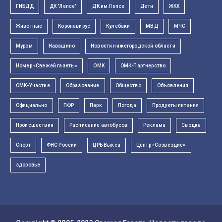
ГИБДД
ДК "Лепсе"
ДК им Лепсе
Дети
ЖКХ
Животные
Коронавирус
Кулебаки
МВД
МЧС
Муром
Навашино
Новости нижегородской области
Номер «Свежей газеты»
ОМК
ОМК-Партнерство
ОМК-Участие
Образование
Общество
Объявления
Официально
ПФР
Парк
Погода
Продукты питания
Происшествия
Расписание автобусов
Реклама
Сводка
Спорт
ФНС России
ЦРБ Выкса
Центр «Созвездие»
здоровье