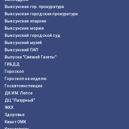
Выксунская гор. прокуратура
Выксунская городская прокуратура
Выксунская епархия
Выксунские моржи
Выксунский городской суд
Выксунский музей
Выксунский ПАП
Выпуски "Свежей Газеты"
ГИБДД
Гороскоп
Гороскоп на неделю
Госавтоинспекция
ДК ИМ. Лепсе
ДЦ "Лазурный"
ЖКХ
Здоровье
Квант ОМК