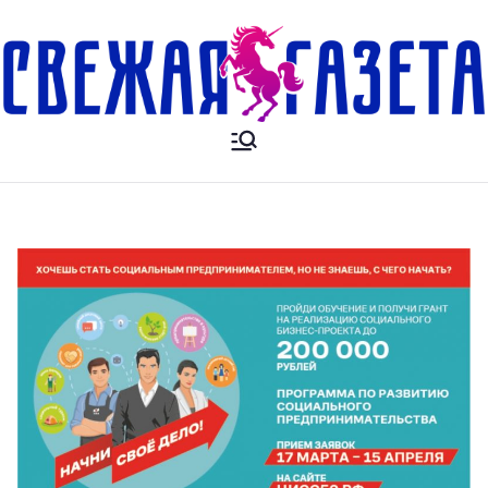
Свежая
Новости. Происшесвия.
Объявления. Выкса. Муром.
Газета
Кулебаки. Навашино,
Павлово. Нижний Новгород.