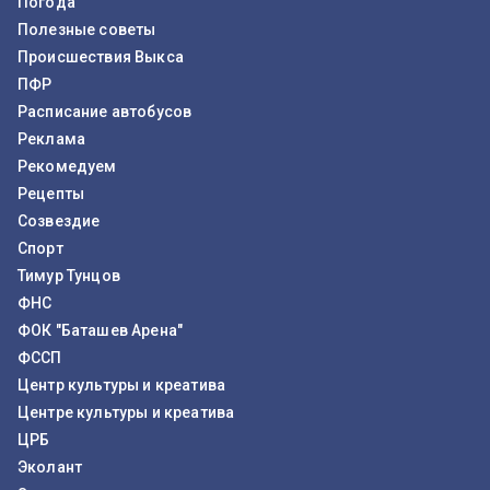
Погода
Полезные советы
Происшествия Выкса
ПФР
Расписание автобусов
Реклама
Рекомедуем
Рецепты
Созвездие
Спорт
Тимур Тунцов
ФНС
ФОК "Баташев Арена"
ФССП
Центр культуры и креатива
Центре культуры и креатива
ЦРБ
Эколант