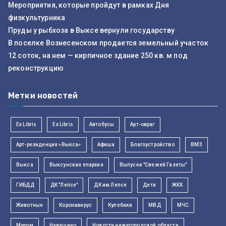
Мероприятия, которые пройдут в рамках Дня
физкультурника
Пруды у рыбхоза в Выксе вернули государству
В поселке Вознесенском продается земельный участок
12 соток, на нем — кирпичное здание 250 кв. м под
реконструкцию
Метки новостей
Ex Libris
Ex Libris
Автобусы
Арт-овраг
Арт-резиденция «Выкса»
Афиша
Благоустройство
ВМЗ
Выкса
Выксунская епархия
Выпуски "Свежей Газеты"
ГИБДД
ДК "Лепсе"
ДК им Лепсе
Дети
ЖКХ
Животные
Коронавирус
Кулебаки
МВД
МЧС
Муром
Навашино
Новости нижегородской области