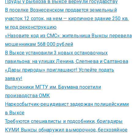
Пруды у рыбхоза в Выксе вернули государству
В поселке Вознесенском продается земельный
участок 12 соток, на нем — кирпичное здание 250 кв.
м под реконструкцию
«Назовите код из СМС»: жительница Выксы перевела
мошенникам 568 000 рублей
В Выксе установили 3 новых остановочных
павильона: на улицах Ленина, Слепнева и Салтанова
«Дары природы» приглашают! Успейте подать
заявку!
Выпускники МГТУ им. Баумана посетили
производства ОМК
Наркосбытчик-рецидивист задержан полицейскими
в Выксе
Требуются специалисты и подсобники, бригадиры
КУМИ Выксы обнаружил выморочное, бесхозяйное