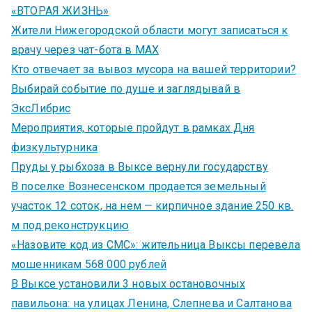
«ВТОРАЯ ЖИЗНЬ»
Жители Нижегородской области могут записаться к
врачу через чат-бота в MAX
Кто отвечает за вывоз мусора на вашей территории?
Выбирай событие по душе и заглядывай в
ЭксЛибрис
Мероприятия, которые пройдут в рамках Дня
физкультурника
Пруды у рыбхоза в Выксе вернули государству
В поселке Вознесенском продается земельный
участок 12 соток, на нем — кирпичное здание 250 кв.
м под реконструкцию
«Назовите код из СМС»: жительница Выксы перевела
мошенникам 568 000 рублей
В Выксе установили 3 новых остановочных
павильона: на улицах Ленина, Слепнева и Салтанова