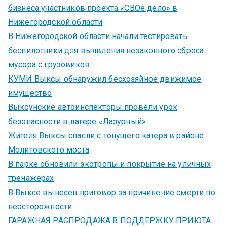
бизнеса участников проекта «СВОё дело» в
Нижегородской области
В Нижегородской области начали тестировать
беспилотники для выявления незаконного сброса
мусора с грузовиков
КУМИ Выксы обнаружил бесхозяйное движимое
имущество
Выксунские автоинспекторы провели урок
безопасности в лагере «Лазурный»
Жителя Выксы спасли с тонущего катера в районе
Молитовского моста
В парке обновили экотропы и покрытие на уличных
тренажёрах
В Выксе вынесен приговор за причинение смерти по
неосторожности
ГАРАЖНАЯ РАСПРОДАЖА В ПОДДЕРЖКУ ПРИЮТА