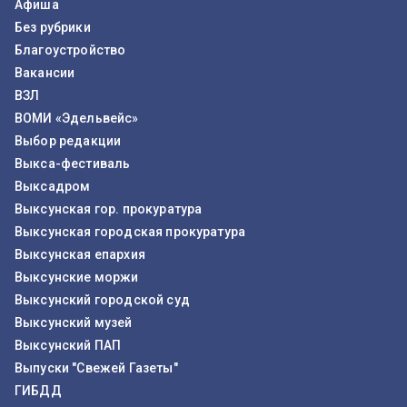
Афиша
Без рубрики
Благоустройство
Вакансии
ВЗЛ
ВОМИ «Эдельвейс»
Выбор редакции
Выкса-фестиваль
Выксадром
Выксунская гор. прокуратура
Выксунская городская прокуратура
Выксунская епархия
Выксунские моржи
Выксунский городской суд
Выксунский музей
Выксунский ПАП
Выпуски "Свежей Газеты"
ГИБДД