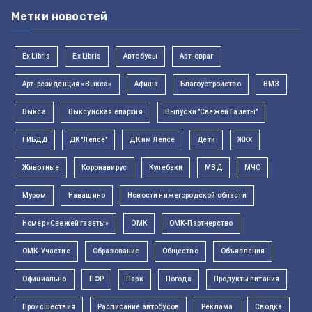
Метки новостей
Ex Libris
Ex Libris
Автобусы
Арт-овраг
Арт-резиденция «Выкса»
Афиша
Благоустройство
ВМЗ
Выкса
Выксунская епархия
Выпуски "Свежей Газеты"
ГИБДД
ДК "Лепсе"
ДК им Лепсе
Дети
ЖКХ
Животные
Коронавирус
Кулебаки
МВД
МЧС
Муром
Навашино
Новости нижегородской области
Номер «Свежей газеты»
ОМК
ОМК-Партнерство
ОМК-Участие
Образование
Общество
Объявления
Официально
ПФР
Парк
Погода
Продукты питания
Происшествия
Расписание автобусов
Реклама
Сводка