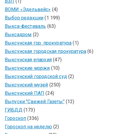
ВЗЛ
(1)
ВОМИ «Эдельвейс»
(4)
Выбор редакции
(1 199)
Выкса-фестиваль
(63)
Выксадром
(2)
Выксунская гор. прокуратура
(1)
Выксунская городская прокуратура
(6)
Выксунская епархия
(47)
Выксунские моржи
(10)
Выксунский городской суд
(2)
Выксунский музей
(250)
Выксунский ПАП
(24)
Выпуски "Свежей Газеты"
(12)
ГИБДД
(173)
Гороскоп
(336)
Гороскоп на неделю
(2)