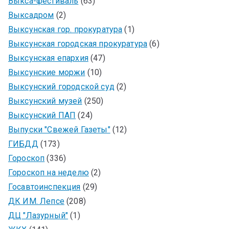
Выкса-фестиваль
(63)
Выксадром
(2)
Выксунская гор. прокуратура
(1)
Выксунская городская прокуратура
(6)
Выксунская епархия
(47)
Выксунские моржи
(10)
Выксунский городской суд
(2)
Выксунский музей
(250)
Выксунский ПАП
(24)
Выпуски "Свежей Газеты"
(12)
ГИБДД
(173)
Гороскоп
(336)
Гороскоп на неделю
(2)
Госавтоинспекция
(29)
ДК ИМ. Лепсе
(208)
ДЦ "Лазурный"
(1)