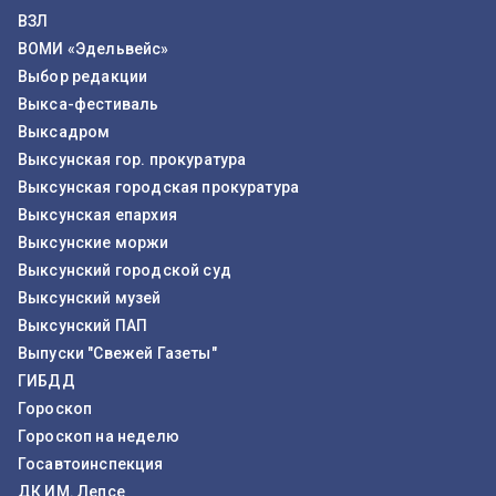
ВЗЛ
ВОМИ «Эдельвейс»
Выбор редакции
Выкса-фестиваль
Выксадром
Выксунская гор. прокуратура
Выксунская городская прокуратура
Выксунская епархия
Выксунские моржи
Выксунский городской суд
Выксунский музей
Выксунский ПАП
Выпуски "Свежей Газеты"
ГИБДД
Гороскоп
Гороскоп на неделю
Госавтоинспекция
ДК ИМ. Лепсе