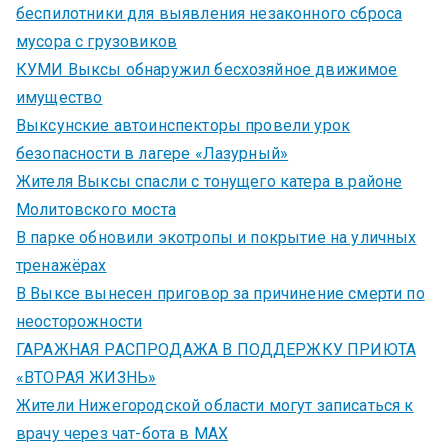
беспилотники для выявления незаконного сброса
мусора с грузовиков
КУМИ Выксы обнаружил бесхозяйное движимое
имущество
Выксунские автоинспекторы провели урок
безопасности в лагере «Лазурный»
Жителя Выксы спасли с тонущего катера в районе
Молитовского моста
В парке обновили экотропы и покрытие на уличных
тренажёрах
В Выксе вынесен приговор за причинение смерти по
неосторожности
ГАРАЖНАЯ РАСПРОДАЖА В ПОДДЕРЖКУ ПРИЮТА
«ВТОРАЯ ЖИЗНЬ»
Жители Нижегородской области могут записаться к
врачу через чат-бота в MAX