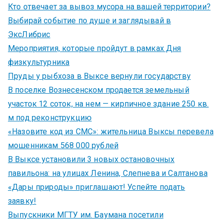
Кто отвечает за вывоз мусора на вашей территории?
Выбирай событие по душе и заглядывай в
ЭксЛибрис
Мероприятия, которые пройдут в рамках Дня
физкультурника
Пруды у рыбхоза в Выксе вернули государству
В поселке Вознесенском продается земельный
участок 12 соток, на нем — кирпичное здание 250 кв.
м под реконструкцию
«Назовите код из СМС»: жительница Выксы перевела
мошенникам 568 000 рублей
В Выксе установили 3 новых остановочных
павильона: на улицах Ленина, Слепнева и Салтанова
«Дары природы» приглашают! Успейте подать
заявку!
Выпускники МГТУ им. Баумана посетили