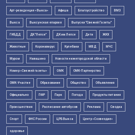
Арт-резиденция «Выкса»
Афиша
Благоустройство
ВМЗ
Выкса
Выксунская епархия
Выпуски "Свежей Газеты"
ГИБДД
ДК "Лепсе"
ДК им Лепсе
Дети
ЖКХ
Животные
Коронавирус
Кулебаки
МВД
МЧС
Муром
Навашино
Новости нижегородской области
Номер «Свежей газеты»
ОМК
ОМК-Партнерство
ОМК-Участие
Образование
Общество
Объявления
Официально
ПФР
Парк
Погода
Продукты питания
Происшествия
Расписание автобусов
Реклама
Сводка
Спорт
ФНС России
ЦРБ Выкса
Центр «Созвездие»
здоровье