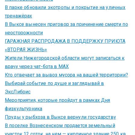
В парке обновили экотропы и покрытие на уличных
тренажёрах
В Выксе вынесен приговор за причинение смерти по
неосторожности
ГАРАЖНАЯ РАСПРОДАЖА В ПОДДЕРЖКУ ПРИЮТА
«ВТОРАЯ ЖИЗНЬ»
Жители Нижегородской области могут записаться к
врачу через чат-бота в MAX
Кто отвечает за вывоз мусора на вашей территории?
Выбирай событие по душе и заглядывай в
ЭксЛибрис
Мероприятия, которые пройдут в рамках Дня
физкультурника
Пруды у рыбхоза в Выксе вернули государству
В поселке Вознесенском продается земельный
участок 12 соток, на нем — кирпичное здание 250 кв.