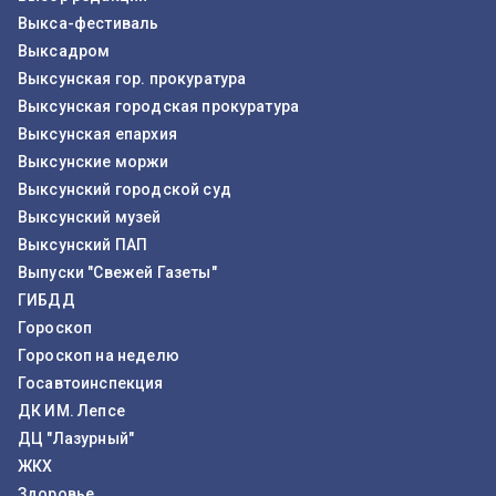
Выкса-фестиваль
Выксадром
Выксунская гор. прокуратура
Выксунская городская прокуратура
Выксунская епархия
Выксунские моржи
Выксунский городской суд
Выксунский музей
Выксунский ПАП
Выпуски "Свежей Газеты"
ГИБДД
Гороскоп
Гороскоп на неделю
Госавтоинспекция
ДК ИМ. Лепсе
ДЦ "Лазурный"
ЖКХ
Здоровье