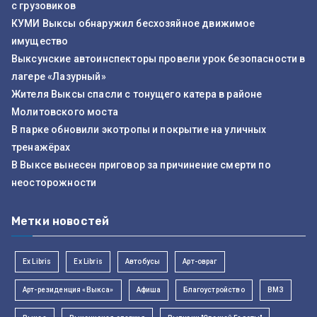
с грузовиков
КУМИ Выксы обнаружил бесхозяйное движимое
имущество
Выксунские автоинспекторы провели урок безопасности в
лагере «Лазурный»
Жителя Выксы спасли с тонущего катера в районе
Молитовского моста
В парке обновили экотропы и покрытие на уличных
тренажёрах
В Выксе вынесен приговор за причинение смерти по
неосторожности
Метки новостей
Ex Libris
Ex Libris
Автобусы
Арт-овраг
Арт-резиденция «Выкса»
Афиша
Благоустройство
ВМЗ