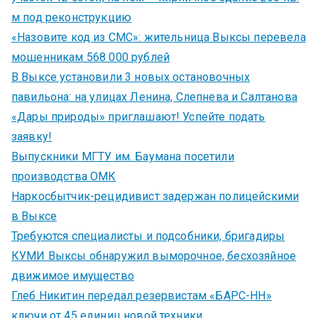
м под реконструкцию
«Назовите код из СМС»: жительница Выксы перевела
мошенникам 568 000 рублей
В Выксе установили 3 новых остановочных
павильона: на улицах Ленина, Слепнева и Салтанова
«Дары природы» приглашают! Успейте подать
заявку!
Выпускники МГТУ им. Баумана посетили
производства ОМК
Наркосбытчик-рецидивист задержан полицейскими
в Выксе
Требуются специалисты и подсобники, бригадиры
КУМИ Выксы обнаружил выморочное, бесхозяйное
движимое имущество
Глеб Никитин передал резервистам «БАРС-НН»
ключи от 45 единиц новой техники