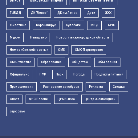
Выкса
Выксунская епархия
Выпуски "Свежей Газеты"
ГИБДД
ДК "Лепсе"
ДК им Лепсе
Дети
ЖКХ
Животные
Коронавирус
Кулебаки
МВД
МЧС
Муром
Навашино
Новости нижегородской области
Номер «Свежей газеты»
ОМК
ОМК-Партнерство
ОМК-Участие
Образование
Общество
Объявления
Официально
ПФР
Парк
Погода
Продукты питания
Происшествия
Расписание автобусов
Реклама
Сводка
Спорт
ФНС России
ЦРБ Выкса
Центр «Созвездие»
здоровье