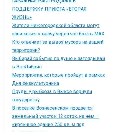
ГАРАЖНАЯ РАСПРОДАЖА В
ПОДДЕРЖКУ ПРИЮТА «ВТОРАЯ
ЖИЗНЬ»
Жители Нижегородской области могут
записаться к врачу через чат-бота в MAX
Кто отвечает за вывоз мусора на вашей
территории?
Выбирай событие по душе и заглядывай
в ЭксЛибрис
Мероприятия, которые пройдут в рамках
Дня физкультурника
Пруды у рыбхоза в Выксе вернули
государству
В поселке Вознесенском продается
земельный участок 12 соток, на нем —
кирпичное здание 250 кв. м под