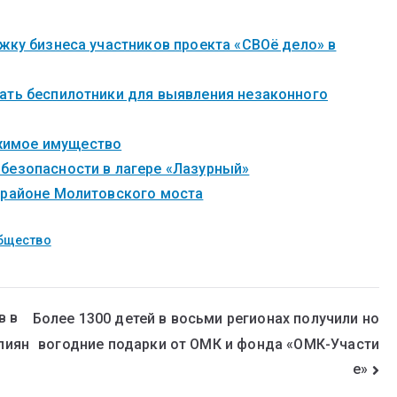
жку бизнеса участников проекта «СВОё дело» в
ать беспилотники для выявления незаконного
жимое имущество
безопасности в лагере «Лазурный»
 районе Молитовского моста
бщество
в в
Более 1300 детей в восьми регионах получили но
вогодние подарки от ОМК и фонда «ОМК-Участи
лиян
е»