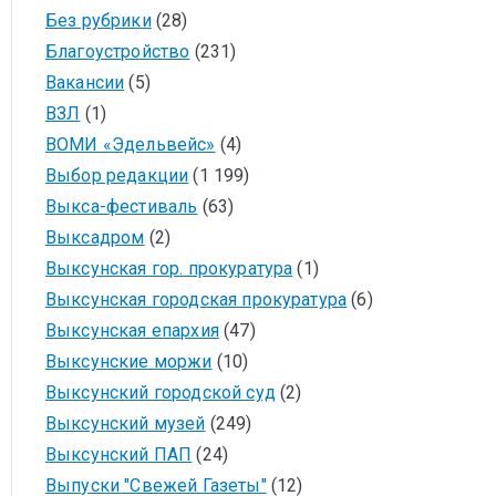
Без рубрики
(28)
Благоустройство
(231)
Вакансии
(5)
ВЗЛ
(1)
ВОМИ «Эдельвейс»
(4)
Выбор редакции
(1 199)
Выкса-фестиваль
(63)
Выксадром
(2)
Выксунская гор. прокуратура
(1)
Выксунская городская прокуратура
(6)
Выксунская епархия
(47)
Выксунские моржи
(10)
Выксунский городской суд
(2)
Выксунский музей
(249)
Выксунский ПАП
(24)
Выпуски "Свежей Газеты"
(12)