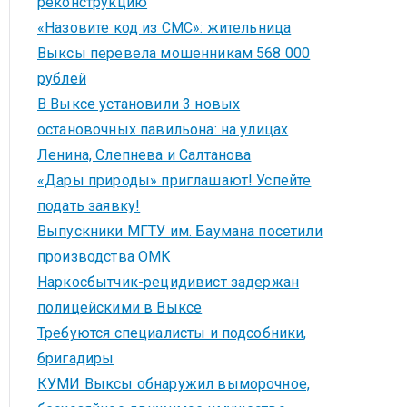
реконструкцию
«Назовите код из СМС»: жительница
Выксы перевела мошенникам 568 000
рублей
В Выксе установили 3 новых
остановочных павильона: на улицах
Ленина, Слепнева и Салтанова
«Дары природы» приглашают! Успейте
подать заявку!
Выпускники МГТУ им. Баумана посетили
производства ОМК
Наркосбытчик-рецидивист задержан
полицейскими в Выксе
Требуются специалисты и подсобники,
бригадиры
КУМИ Выксы обнаружил выморочное,