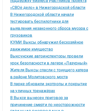
поддержку бизнеса участников проекта
«СВОё дело» в Нижегородской области
В Нижегородской области начали
тестировать беспилотники для
выявления незаконного сброса мусора с
грузовиков
КУМИ Выксы обнаружил бесхозяйное
движимое имущество
Выксунские автоинспекторы провели
урок безопасности в лагере «Лазурный»
Жителя Выксы спасли с тонущего катера
в районе Молитовского моста
В парке обновили экотропы и покрытие
на уличных тренажёрах
В Выксе вынесен приговор за
причинение смерти по неосторожности