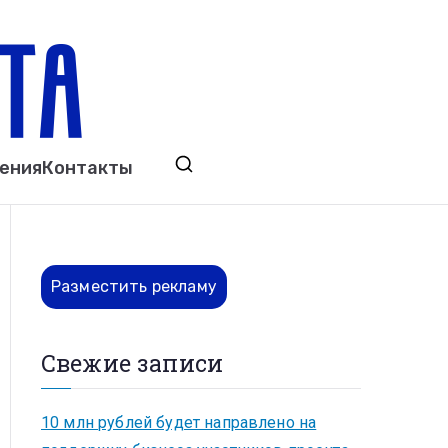
ета
явления. Выкса. Муром. Кулебаки. Навашино,
ения
Контакты
ово. Нижний Новгород.
Разместить рекламу
Свежие записи
10 млн рублей будет направлено на