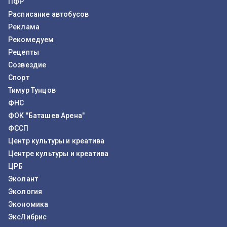
ПФР
Расписание автобусов
Реклама
Рекомедуем
Рецепты
Созвездие
Спорт
Тимур Тунцов
ФНС
ФОК "Баташев Арена"
ФССП
Центр культуры и креатива
Центре культуры и креатива
ЦРБ
Эколант
Экология
Экономика
ЭксЛибрис