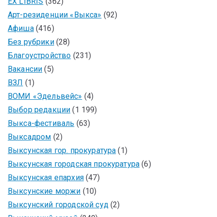
EX LIBRIS
(362)
Арт-резиденции «Выкса»
(92)
Афиша
(416)
Без рубрики
(28)
Благоустройство
(231)
Вакансии
(5)
ВЗЛ
(1)
ВОМИ «Эдельвейс»
(4)
Выбор редакции
(1 199)
Выкса-фестиваль
(63)
Выксадром
(2)
Выксунская гор. прокуратура
(1)
Выксунская городская прокуратура
(6)
Выксунская епархия
(47)
Выксунские моржи
(10)
Выксунский городской суд
(2)