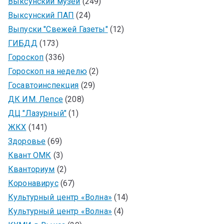
Выксунский музей
(249)
Выксунский ПАП
(24)
Выпуски "Свежей Газеты"
(12)
ГИБДД
(173)
Гороскоп
(336)
Гороскоп на неделю
(2)
Госавтоинспекция
(29)
ДК ИМ. Лепсе
(208)
ДЦ "Лазурный"
(1)
ЖКХ
(141)
Здоровье
(69)
Квант ОМК
(3)
Кванториум
(2)
Коронавирус
(67)
Культурный центр «Волна»
(14)
Культурный центр «Волна»
(4)