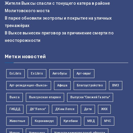
Жителя Выксы спасли с тонущего катера в районе
Молитовского моста
В парке обновили экотропы и покрытие на уличных
тренажёрах
В Выксе вынесен приговор за причинение смерти по
неосторожности
Метки новостей
Ex Libris
Ex Libris
Автобусы
Арт-овраг
Арт-резиденция «Выкса»
Афиша
Благоустройство
ВМЗ
Выкса
Выксунская епархия
Выпуски "Свежей Газеты"
ГИБДД
ДК "Лепсе"
ДК им Лепсе
Дети
ЖКХ
Животные
Коронавирус
Кулебаки
МВД
МЧС
Муром
Навашино
Новости нижегородской области