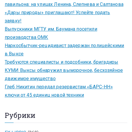
павильона: на улицах Ленина, Слепнева и Салтанова
«Дары природы» приглашают! Успейте подать
заявку!
Выпускники МГТУ им. Баумана посетили
производства ОМК
Наркосбытчик-рецидивист задержан полицейскими
в Выксе
Требуются специалисты и подсобники, бригадиры
КУМИ Выксы обнаружил выморочное, бесхозяйное
движимое имущество
Глеб Никитин передал резервистам «БАРС-НН»
ключи от 45 единиц новой техники
Рубрики