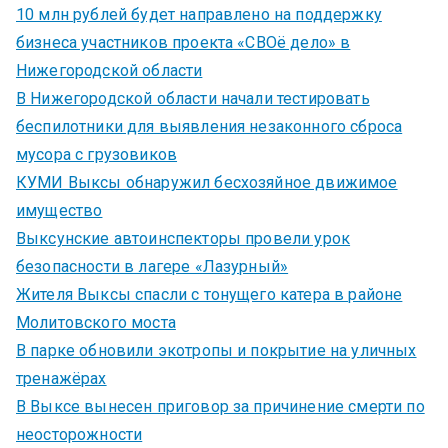
10 млн рублей будет направлено на поддержку
бизнеса участников проекта «СВОё дело» в
Нижегородской области
В Нижегородской области начали тестировать
беспилотники для выявления незаконного сброса
мусора с грузовиков
КУМИ Выксы обнаружил бесхозяйное движимое
имущество
Выксунские автоинспекторы провели урок
безопасности в лагере «Лазурный»
Жителя Выксы спасли с тонущего катера в районе
Молитовского моста
В парке обновили экотропы и покрытие на уличных
тренажёрах
В Выксе вынесен приговор за причинение смерти по
неосторожности