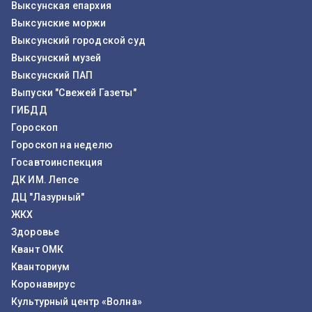
Выксунская епархия
Выксунские моржи
Выксунский городской суд
Выксунский музей
Выксунский ПАП
Выпуски "Свежей Газеты"
ГИБДД
Гороскоп
Гороскоп на неделю
Госавтоинспекция
ДК ИМ. Лепсе
ДЦ "Лазурный"
ЖКХ
Здоровье
Квант ОМК
Кванториум
Коронавирус
Культурный центр «Волна»