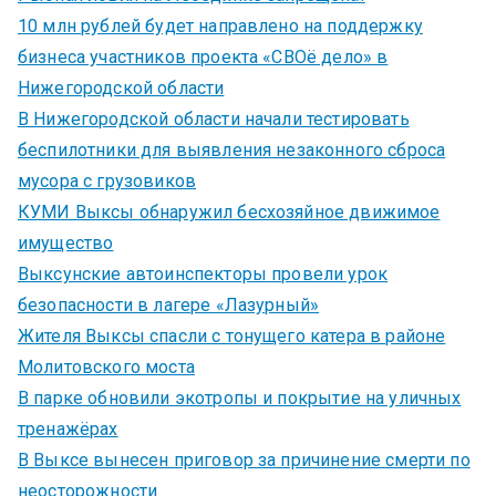
10 млн рублей будет направлено на поддержку
бизнеса участников проекта «СВОё дело» в
Нижегородской области
В Нижегородской области начали тестировать
беспилотники для выявления незаконного сброса
мусора с грузовиков
КУМИ Выксы обнаружил бесхозяйное движимое
имущество
Выксунские автоинспекторы провели урок
безопасности в лагере «Лазурный»
Жителя Выксы спасли с тонущего катера в районе
Молитовского моста
В парке обновили экотропы и покрытие на уличных
тренажёрах
В Выксе вынесен приговор за причинение смерти по
неосторожности