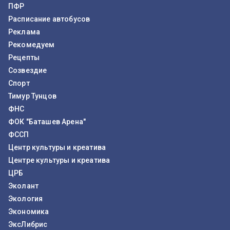
ПФР
Расписание автобусов
Реклама
Рекомедуем
Рецепты
Созвездие
Спорт
Тимур Тунцов
ФНС
ФОК "Баташев Арена"
ФССП
Центр культуры и креатива
Центре культуры и креатива
ЦРБ
Эколант
Экология
Экономика
ЭксЛибрис