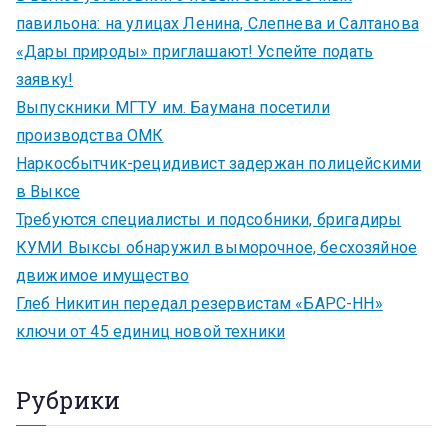
павильона: на улицах Ленина, Слепнева и Салтанова
«Дары природы» приглашают! Успейте подать
заявку!
Выпускники МГТУ им. Баумана посетили
производства ОМК
Наркосбытчик-рецидивист задержан полицейскими
в Выксе
Требуются специалисты и подсобники, бригадиры
КУМИ Выксы обнаружил выморочное, бесхозяйное
движимое имущество
Глеб Никитин передал резервистам «БАРС-НН»
ключи от 45 единиц новой техники
Рубрики