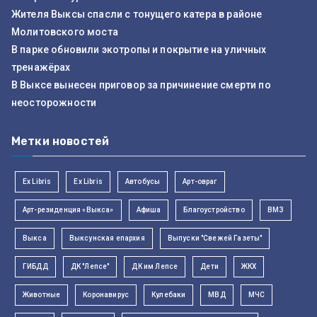
Жителя Выксы спасли с тонущего катера в районе
Молитовского моста
В парке обновили экотропы и покрытие на уличных
тренажёрах
В Выксе вынесен приговор за причинение смерти по
неосторожности
Метки новостей
Ex Libris
Ex Libris
Автобусы
Арт-овраг
Арт-резиденция «Выкса»
Афиша
Благоустройство
ВМЗ
Выкса
Выксунская епархия
Выпуски "Свежей Газеты"
ГИБДД
ДК "Лепсе"
ДК им Лепсе
Дети
ЖКХ
Животные
Коронавирус
Кулебаки
МВД
МЧС