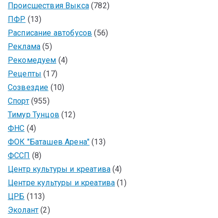
Происшествия Выкса
(782)
ПФР
(13)
Расписание автобусов
(56)
Реклама
(5)
Рекомедуем
(4)
Рецепты
(17)
Созвездие
(10)
Спорт
(955)
Тимур Тунцов
(12)
ФНС
(4)
ФОК "Баташев Арена"
(13)
ФССП
(8)
Центр культуры и креатива
(4)
Центре культуры и креатива
(1)
ЦРБ
(113)
Эколант
(2)