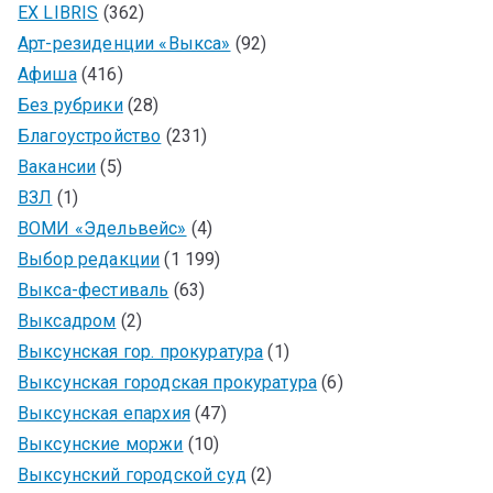
EX LIBRIS
(362)
Арт-резиденции «Выкса»
(92)
Афиша
(416)
Без рубрики
(28)
Благоустройство
(231)
Вакансии
(5)
ВЗЛ
(1)
ВОМИ «Эдельвейс»
(4)
Выбор редакции
(1 199)
Выкса-фестиваль
(63)
Выксадром
(2)
Выксунская гор. прокуратура
(1)
Выксунская городская прокуратура
(6)
Выксунская епархия
(47)
Выксунские моржи
(10)
Выксунский городской суд
(2)