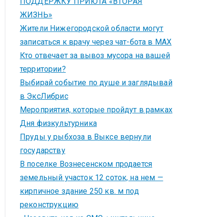
ПОДДЕРЖКУ ПРИЮТА «ВТОРАЯ
ЖИЗНЬ»
Жители Нижегородской области могут
записаться к врачу через чат-бота в MAX
Кто отвечает за вывоз мусора на вашей
территории?
Выбирай событие по душе и заглядывай
в ЭксЛибрис
Мероприятия, которые пройдут в рамках
Дня физкультурника
Пруды у рыбхоза в Выксе вернули
государству
В поселке Вознесенском продается
земельный участок 12 соток, на нем —
кирпичное здание 250 кв. м под
реконструкцию