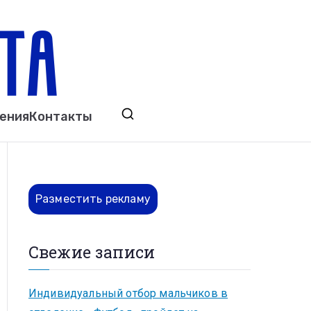
ета
явления. Выкса. Муром. Кулебаки. Навашино,
ения
Контакты
ово. Нижний Новгород.
Разместить рекламу
Свежие записи
Индивидуальный отбор мальчиков в