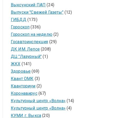
Выксунский ПАП
(24)
Выпуски "Свежей Газеты"
(12)
ГИБДД
(173)
Гороскоп
(336)
Гороскоп на неделю
(2)
Госавтоинспекция
(29)
ДК ИМ. Лепсе
(208)
ДЦ "Лазурный"
(1)
ЖКХ
(141)
Здоровье
(69)
Квант ОМК
(3)
Кванториум
(2)
Коронавирус
(67)
Культурный центр «Волна»
(14)
Культурный центр «Волна»
(4)
КУМИ г. Выкса
(20)