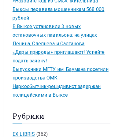
«Назовите код из СМС»: жительница
Выксы перевела мошенникам 568 000
рублей
В Выксе установили 3 новых
остановочных павильона: на улицах
Ленина, Слепнева и Салтанова
«Дары природы» приглашают! Успейте
подать заявку!
Выпускники МГТУ им. Баумана посетили
производства ОМК
Наркосбытчик-рецидивист задержан
полицейскими в Выксе
Рубрики
EX LIBRIS
(362)