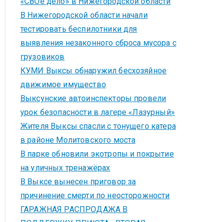
«СВОё дело» в Нижегородской области
В Нижегородской области начали
тестировать беспилотники для
выявления незаконного сброса мусора с
грузовиков
КУМИ Выксы обнаружил бесхозяйное
движимое имущество
Выксунские автоинспекторы провели
урок безопасности в лагере «Лазурный»
Жителя Выксы спасли с тонущего катера
в районе Молитовского моста
В парке обновили экотропы и покрытие
на уличных тренажёрах
В Выксе вынесен приговор за
причинение смерти по неосторожности
ГАРАЖНАЯ РАСПРОДАЖА В