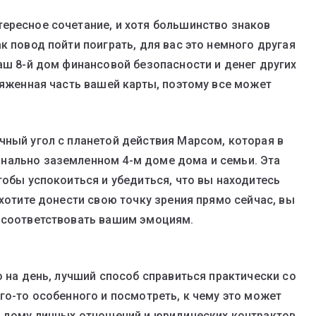
ересное сочетание, и хотя большинство знаков
к повод пойти поиграть, для вас это немного другая
аш 8-й дом финансовой безопасности и денег других
ряженная часть вашей карты, поэтому все может
чный угол с планетой действия Марсом, которая в
нально заземленном 4-м доме дома и семьи. Эта
тобы успокоиться и убедиться, что вы находитесь
 хотите донести свою точку зрения прямо сейчас, вы
т соответствовать вашим эмоциям.
о на день, лучший способ справиться практически со
го-то особенного и посмотреть, к чему это может
у дому личных отношений и юридических контрактов,