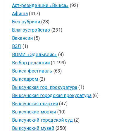
Арт-резиденции «Выкса»
(92)
Афиша
(417)
Без рубрики
(28)
Благоустройство
(231)
Вакансии
(5)
ВЗЛ
(1)
ВОМИ «Эдельвейс»
(4)
Выбор редакции
(1 199)
Выкса-фестиваль
(63)
Выксадром
(2)
Выксунская гор. прокуратура
(1)
Выксунская городская прокуратура
(6)
Выксунская епархия
(47)
Выксунские моржи
(10)
Выксунский городской суд
(2)
Выксунский музей
(250)