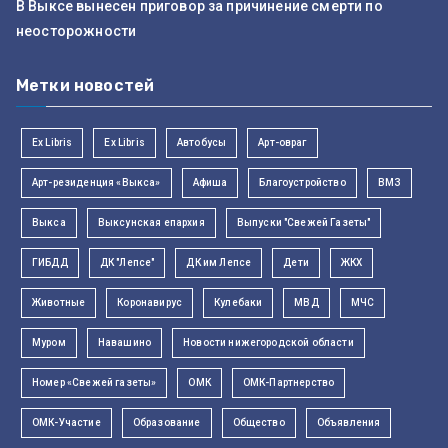
В Выксе вынесен приговор за причинение смерти по
неосторожности
Метки новостей
Ex Libris
Ex Libris
Автобусы
Арт-овраг
Арт-резиденция «Выкса»
Афиша
Благоустройство
ВМЗ
Выкса
Выксунская епархия
Выпуски "Свежей Газеты"
ГИБДД
ДК "Лепсе"
ДК им Лепсе
Дети
ЖКХ
Животные
Коронавирус
Кулебаки
МВД
МЧС
Муром
Навашино
Новости нижегородской области
Номер «Свежей газеты»
ОМК
ОМК-Партнерство
ОМК-Участие
Образование
Общество
Объявления