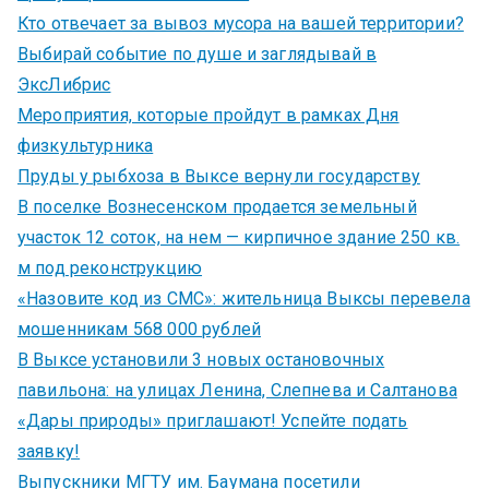
Кто отвечает за вывоз мусора на вашей территории?
Выбирай событие по душе и заглядывай в
ЭксЛибрис
Мероприятия, которые пройдут в рамках Дня
физкультурника
Пруды у рыбхоза в Выксе вернули государству
В поселке Вознесенском продается земельный
участок 12 соток, на нем — кирпичное здание 250 кв.
м под реконструкцию
«Назовите код из СМС»: жительница Выксы перевела
мошенникам 568 000 рублей
В Выксе установили 3 новых остановочных
павильона: на улицах Ленина, Слепнева и Салтанова
«Дары природы» приглашают! Успейте подать
заявку!
Выпускники МГТУ им. Баумана посетили