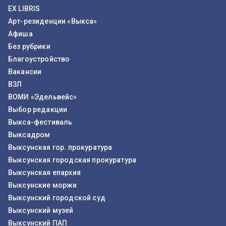
EX LIBRIS
Арт-резиденции «Выкса»
Афиша
Без рубрики
Благоустройство
Вакансии
ВЗЛ
ВОМИ «Эдельвейс»
Выбор редакции
Выкса-фестиваль
Выксадром
Выксунская гор. прокуратура
Выксунская городская прокуратура
Выксунская епархия
Выксунские моржи
Выксунский городской суд
Выксунский музей
Выксунский ПАП