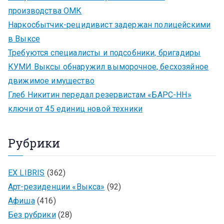
производства ОМК
Наркосбытчик-рецидивист задержан полицейскими
в Выксе
Требуются специалисты и подсобники, бригадиры
КУМИ Выксы обнаружил выморочное, бесхозяйное
движимое имущество
Глеб Никитин передал резервистам «БАРС-НН»
ключи от 45 единиц новой техники
Рубрики
EX LIBRIS
(362)
Арт-резиденции «Выкса»
(92)
Афиша
(416)
Без рубрики
(28)