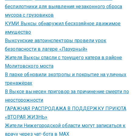
беспилотники для выявления незаконного сброса
мусора с грузовиков
КУМИ Выксы обнаружил бесхозяйное движимое
имущество
Выксунские автоинспекторы провели урок
безопасности в лагере «Лазурный»
Жителя Выксы спасли с тонущего катера в районе
Молитовского моста
В парке обновили экотропы и покрытие на уличных
тренажёрах
В Выксе вынесен приговор за причинение смерти по
неосторожности
ГАРАЖНАЯ РАСПРОДАЖА В ПОДДЕРЖКУ ПРИЮТА
«ВТОРАЯ ЖИЗНЬ»
Жители Нижегородской области могут записаться к
врачу через чат-бота в MAX