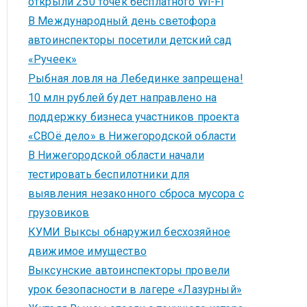
открыли 250 точек бесплатного Wi-Fi
В Международный день светофора
автоинспекторы посетили детский сад
«Ручеек»
Рыбная ловля на Лебединке запрещена!
10 млн рублей будет направлено на
поддержку бизнеса участников проекта
«СВОё дело» в Нижегородской области
В Нижегородской области начали
тестировать беспилотники для
выявления незаконного сброса мусора с
грузовиков
КУМИ Выксы обнаружил бесхозяйное
движимое имущество
Выксунские автоинспекторы провели
урок безопасности в лагере «Лазурный»