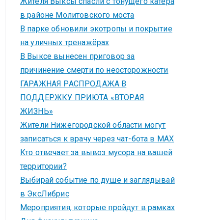
Жителя Выксы спасли с тонущего катера
в районе Молитовского моста
В парке обновили экотропы и покрытие
на уличных тренажёрах
В Выксе вынесен приговор за
причинение смерти по неосторожности
ГАРАЖНАЯ РАСПРОДАЖА В
ПОДДЕРЖКУ ПРИЮТА «ВТОРАЯ
ЖИЗНЬ»
Жители Нижегородской области могут
записаться к врачу через чат-бота в MAX
Кто отвечает за вывоз мусора на вашей
территории?
Выбирай событие по душе и заглядывай
в ЭксЛибрис
Мероприятия, которые пройдут в рамках