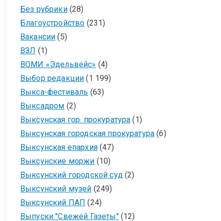
Без рубрики
(28)
Благоустройство
(231)
Вакансии
(5)
ВЗЛ
(1)
ВОМИ «Эдельвейс»
(4)
Выбор редакции
(1 199)
Выкса-фестиваль
(63)
Выксадром
(2)
Выксунская гор. прокуратура
(1)
Выксунская городская прокуратура
(6)
Выксунская епархия
(47)
Выксунские моржи
(10)
Выксунский городской суд
(2)
Выксунский музей
(249)
Выксунский ПАП
(24)
Выпуски "Свежей Газеты"
(12)