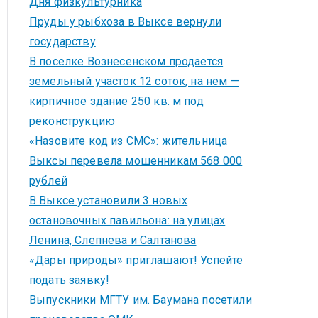
Дня физкультурника
Пруды у рыбхоза в Выксе вернули
государству
В поселке Вознесенском продается
земельный участок 12 соток, на нем —
кирпичное здание 250 кв. м под
реконструкцию
«Назовите код из СМС»: жительница
Выксы перевела мошенникам 568 000
рублей
В Выксе установили 3 новых
остановочных павильона: на улицах
Ленина, Слепнева и Салтанова
«Дары природы» приглашают! Успейте
подать заявку!
Выпускники МГТУ им. Баумана посетили