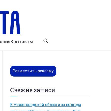
ета
явления. Выкса. Муром. Кулебаки. Навашино,
ения
Контакты
ово. Нижний Новгород.
Разместить рекламу
Свежие записи
В Нижегородской области за полгода