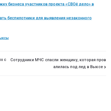
жку бизнеса участников проекта «СВОё дело» в
ать беспилотники для выявления незаконного
Выксы
х с
Сотрудники МЧС спасли женщину, которая пров
алилась под лед в Выксе