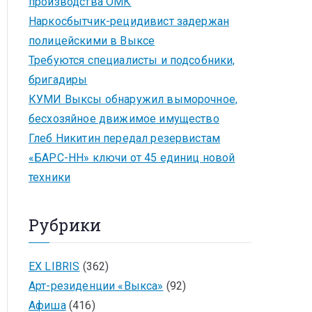
производства ОМК
Наркосбытчик-рецидивист задержан
полицейскими в Выксе
Требуются специалисты и подсобники,
бригадиры
КУМИ Выксы обнаружил выморочное,
бесхозяйное движимое имущество
Глеб Никитин передал резервистам
«БАРС-НН» ключи от 45 единиц новой
техники
Рубрики
EX LIBRIS
(362)
Арт-резиденции «Выкса»
(92)
Афиша
(416)