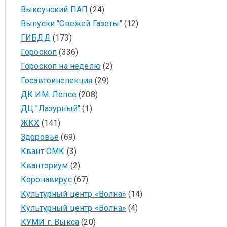
Выксунский ПАП
(24)
Выпуски "Свежей Газеты"
(12)
ГИБДД
(173)
Гороскоп
(336)
Гороскоп на неделю
(2)
Госавтоинспекция
(29)
ДК ИМ. Лепсе
(208)
ДЦ "Лазурный"
(1)
ЖКХ
(141)
Здоровье
(69)
Квант ОМК
(3)
Кванториум
(2)
Коронавирус
(67)
Культурный центр «Волна»
(14)
Культурный центр «Волна»
(4)
КУМИ г. Выкса
(20)