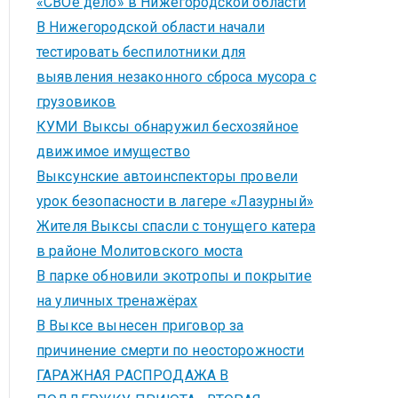
«СВОё дело» в Нижегородской области
В Нижегородской области начали
тестировать беспилотники для
выявления незаконного сброса мусора с
грузовиков
КУМИ Выксы обнаружил бесхозяйное
движимое имущество
Выксунские автоинспекторы провели
урок безопасности в лагере «Лазурный»
Жителя Выксы спасли с тонущего катера
в районе Молитовского моста
В парке обновили экотропы и покрытие
на уличных тренажёрах
В Выксе вынесен приговор за
причинение смерти по неосторожности
ГАРАЖНАЯ РАСПРОДАЖА В