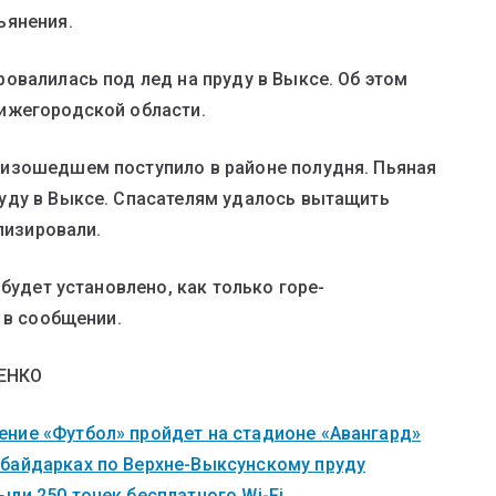
ьянения.
овалилась под лед на пруду в Выксе. Об этом
ижегородской области.
изошедшем поступило в районе полудня. Пьяная
уду в Выксе. Спасателям удалось вытащить
лизировали.
будет установлено, как только горе-
 в сообщении.
ЕНКО
ние «Футбол» пройдет на стадионе «Авангард»
 байдарках по Верхне-Выксунскому пруду
ли 250 точек бесплатного Wi-Fi