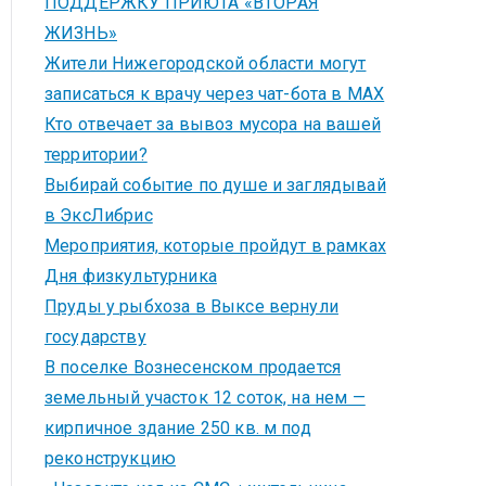
ПОДДЕРЖКУ ПРИЮТА «ВТОРАЯ
ЖИЗНЬ»
Жители Нижегородской области могут
записаться к врачу через чат-бота в MAX
Кто отвечает за вывоз мусора на вашей
территории?
Выбирай событие по душе и заглядывай
в ЭксЛибрис
Мероприятия, которые пройдут в рамках
Дня физкультурника
Пруды у рыбхоза в Выксе вернули
государству
В поселке Вознесенском продается
земельный участок 12 соток, на нем —
кирпичное здание 250 кв. м под
реконструкцию