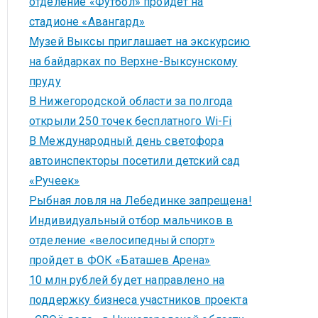
отделение «Футбол» пройдет на
стадионе «Авангард»
Музей Выксы приглашает на экскурсию
на байдарках по Верхне-Выксунскому
пруду
В Нижегородской области за полгода
открыли 250 точек бесплатного Wi-Fi
В Международный день светофора
автоинспекторы посетили детский сад
«Ручеек»
Рыбная ловля на Лебединке запрещена!
Индивидуальный отбор мальчиков в
отделение «велосипедный спорт»
пройдет в ФОК «Баташев Арена»
10 млн рублей будет направлено на
поддержку бизнеса участников проекта