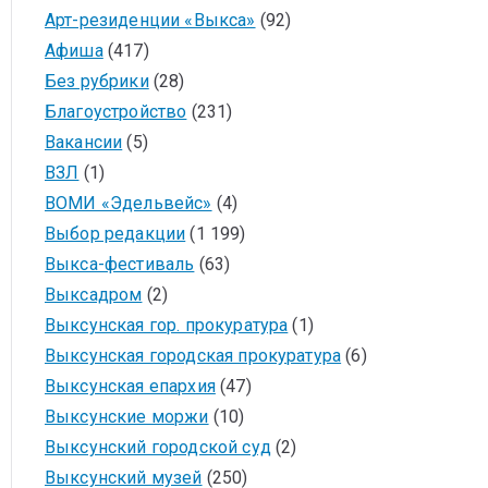
Арт-резиденции «Выкса»
(92)
Афиша
(417)
Без рубрики
(28)
Благоустройство
(231)
Вакансии
(5)
ВЗЛ
(1)
ВОМИ «Эдельвейс»
(4)
Выбор редакции
(1 199)
Выкса-фестиваль
(63)
Выксадром
(2)
Выксунская гор. прокуратура
(1)
Выксунская городская прокуратура
(6)
Выксунская епархия
(47)
Выксунские моржи
(10)
Выксунский городской суд
(2)
Выксунский музей
(250)