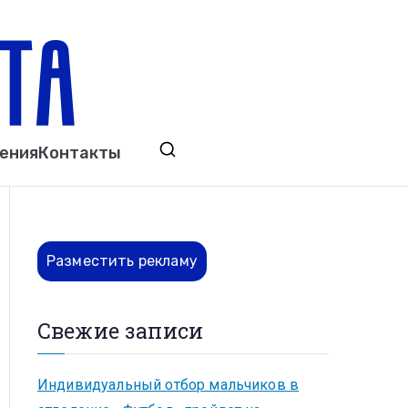
ета
явления. Выкса. Муром. Кулебаки. Навашино,
ения
Контакты
ово. Нижний Новгород.
Разместить рекламу
Свежие записи
Индивидуальный отбор мальчиков в