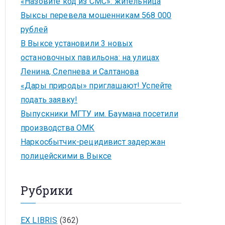
«Назовите код из СМС»: жительница
Выксы перевела мошенникам 568 000
рублей
В Выксе установили 3 новых
остановочных павильона: на улицах
Ленина, Слепнева и Салтанова
«Дары природы» приглашают! Успейте
подать заявку!
Выпускники МГТУ им. Баумана посетили
производства ОМК
Наркосбытчик-рецидивист задержан
полицейскими в Выксе
Рубрики
EX LIBRIS
(362)