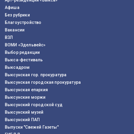
Арт-резиденции «Выкса»
Афиша
Без рубрики
Благоустройство
Вакансии
ВЗЛ
ВОМИ «Эдельвейс»
Выбор редакции
Выкса-фестиваль
Выксадром
Выксунская гор. прокуратура
Выксунская городская прокуратура
Выксунская епархия
Выксунские моржи
Выксунский городской суд
Выксунский музей
Выксунский ПАП
Выпуски "Свежей Газеты"