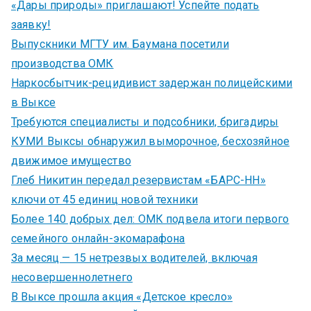
«Дары природы» приглашают! Успейте подать
заявку!
Выпускники МГТУ им. Баумана посетили
производства ОМК
Наркосбытчик-рецидивист задержан полицейскими
в Выксе
Требуются специалисты и подсобники, бригадиры
КУМИ Выксы обнаружил выморочное, бесхозяйное
движимое имущество
Глеб Никитин передал резервистам «БАРС-НН»
ключи от 45 единиц новой техники
Более 140 добрых дел: ОМК подвела итоги первого
семейного онлайн-экомарафона
За месяц — 15 нетрезвых водителей, включая
несовершеннолетнего
В Выксе прошла акция «Детское кресло»