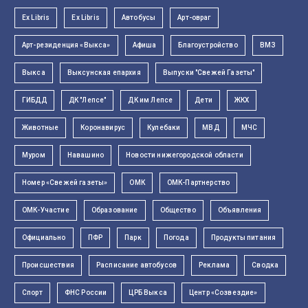
Ex Libris
Ex Libris
Автобусы
Арт-овраг
Арт-резиденция «Выкса»
Афиша
Благоустройство
ВМЗ
Выкса
Выксунская епархия
Выпуски "Свежей Газеты"
ГИБДД
ДК "Лепсе"
ДК им Лепсе
Дети
ЖКХ
Животные
Коронавирус
Кулебаки
МВД
МЧС
Муром
Навашино
Новости нижегородской области
Номер «Свежей газеты»
ОМК
ОМК-Партнерство
ОМК-Участие
Образование
Общество
Объявления
Официально
ПФР
Парк
Погода
Продукты питания
Происшествия
Расписание автобусов
Реклама
Сводка
Спорт
ФНС России
ЦРБ Выкса
Центр «Созвездие»