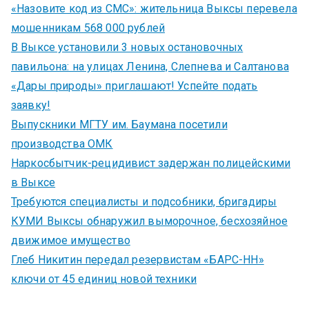
«Назовите код из СМС»: жительница Выксы перевела
мошенникам 568 000 рублей
В Выксе установили 3 новых остановочных
павильона: на улицах Ленина, Слепнева и Салтанова
«Дары природы» приглашают! Успейте подать
заявку!
Выпускники МГТУ им. Баумана посетили
производства ОМК
Наркосбытчик-рецидивист задержан полицейскими
в Выксе
Требуются специалисты и подсобники, бригадиры
КУМИ Выксы обнаружил выморочное, бесхозяйное
движимое имущество
Глеб Никитин передал резервистам «БАРС-НН»
ключи от 45 единиц новой техники