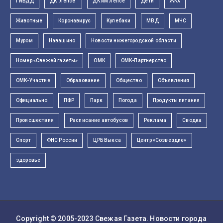
ГИБДД
ДК "Лепсе"
ДК им Лепсе
Дети
ЖКХ
Животные
Коронавирус
Кулебаки
МВД
МЧС
Муром
Навашино
Новости нижегородской области
Номер «Свежей газеты»
ОМК
ОМК-Партнерство
ОМК-Участие
Образование
Общество
Объявления
Официально
ПФР
Парк
Погода
Продукты питания
Происшествия
Расписание автобусов
Реклама
Сводка
Спорт
ФНС России
ЦРБ Выкса
Центр «Созвездие»
здоровье
Copyright © 2005-2023
Свежая Газета
. Новости города