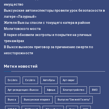
имущество
Выксунские автоинспекторы провели урок безопасности в
лагере «Лазурный»
Жителя Выксы спасли с тонущего катера в районе
Молитовского моста
В парке обновили экотропы и покрытие на уличных
тренажёрах
В Выксе вынесен приговор за причинение смерти по
неосторожности
Метки новостей
Ex Libris
Ex Libris
Автобусы
Арт-овраг
Арт-резиденция «Выкса»
Афиша
Благоустройство
ВМЗ
Выкса
Выксунская епархия
Выпуски "Свежей Газеты"