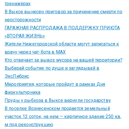
тренажёрах
В Выксе вынесен приговор за причинение смерти по
неосторожности
ГАРАЖНАЯ РАСПРОДАЖА В ПОДДЕРЖКУ ПРИЮТА
«ВТОРАЯ ЖИЗНЬ»
Жители Нижегородской области могут записаться к
врачу через чат-бота в MAX
Кто отвечает за вывоз мусора на вашей территории?
Выбирай событие по душе и заглядывай в
ЭксЛибрис
Мероприятия, которые пройдут в рамках Дня
физкультурника
Пруды у рыбхоза в Выксе вернули государству
В поселке Вознесенском продается земельный
участок 12 соток, на нем — кирпичное здание 250 кв.
м под реконструкцию