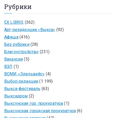
Рубрики
EX LIBRIS
(362)
Арт-резиденции «Выкса»
(92)
Афиша
(416)
Без рубрики
(28)
Благоустройство
(231)
Вакансии
(5)
ВЗЛ
(1)
ВОМИ «Эдельвейс»
(4)
Выбор редакции
(1 199)
Выкса-фестиваль
(63)
Выксадром
(2)
Выксунская гор. прокуратура
(1)
Выксунская городская прокуратура
(6)