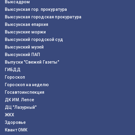
Выксадром
Выксунская гор. прокуратура
Выксунская городская прокуратура
Выксунская епархия
Выксунские моржи
Выксунский городской суд
Выксунский музей
Выксунский ПАП
Выпуски "Свежей Газеты"
ГИБДД
Гороскоп
Гороскоп на неделю
Госавтоинспекция
ДК ИМ. Лепсе
ДЦ "Лазурный"
ЖКХ
Здоровье
Квант ОМК