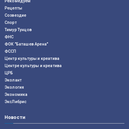
Рекомедуем
Рецепты
Созвездие
Спорт
Тимур Тунцов
ФНС
ФОК "Баташев Арена"
ФССП
Центр культуры и креатива
Центре культуры и креатива
ЦРБ
Эколант
Экология
Экономика
ЭксЛибрис
Новости