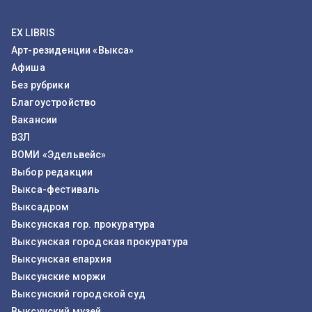
EX LIBRIS
Арт-резиденции «Выкса»
Афиша
Без рубрики
Благоустройство
Вакансии
ВЗЛ
ВОМИ «Эдельвейс»
Выбор редакции
Выкса-фестиваль
Выксадром
Выксунская гор. прокуратура
Выксунская городская прокуратура
Выксунская епархия
Выксунские моржи
Выксунский городской суд
Выксунский музей