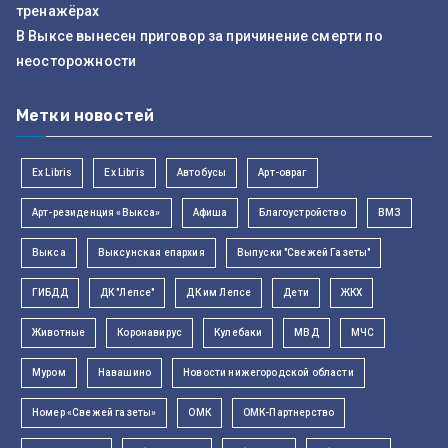
тренажёрах
В Выксе вынесен приговор за причинение смерти по
неосторожности
Метки новостей
Ex Libris
Ex Libris
Автобусы
Арт-овраг
Арт-резиденция «Выкса»
Афиша
Благоустройство
ВМЗ
Выкса
Выксунская епархия
Выпуски "Свежей Газеты"
ГИБДД
ДК "Лепсе"
ДК им Лепсе
Дети
ЖКХ
Животные
Коронавирус
Кулебаки
МВД
МЧС
Муром
Навашино
Новости нижегородской области
Номер «Свежей газеты»
ОМК
ОМК-Партнерство