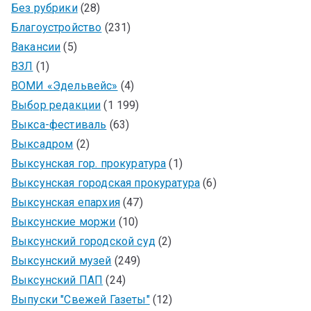
Без рубрики
(28)
Благоустройство
(231)
Вакансии
(5)
ВЗЛ
(1)
ВОМИ «Эдельвейс»
(4)
Выбор редакции
(1 199)
Выкса-фестиваль
(63)
Выксадром
(2)
Выксунская гор. прокуратура
(1)
Выксунская городская прокуратура
(6)
Выксунская епархия
(47)
Выксунские моржи
(10)
Выксунский городской суд
(2)
Выксунский музей
(249)
Выксунский ПАП
(24)
Выпуски "Свежей Газеты"
(12)