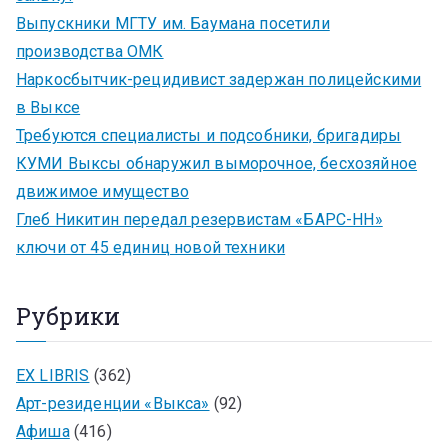
Выпускники МГТУ им. Баумана посетили
производства ОМК
Наркосбытчик-рецидивист задержан полицейскими
в Выксе
Требуются специалисты и подсобники, бригадиры
КУМИ Выксы обнаружил выморочное, бесхозяйное
движимое имущество
Глеб Никитин передал резервистам «БАРС-НН»
ключи от 45 единиц новой техники
Рубрики
EX LIBRIS
(362)
Арт-резиденции «Выкса»
(92)
Афиша
(416)