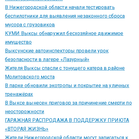
В Нижегородской области начали тестировать
беспилотники для выявления незаконного сброса
мусора с грузовиков
КУМИ Выксы обнаружил бесхозяйное движимое
имущество
Выксунские автоинспекторы провели урок
безопасности в лагере «Лазурный»
Жителя Выксы спасли с тонущего катера в районе
Молитовского моста
В парке обновили экотропы и покрытие на уличных
тренажёрах
В Выксе вынесен приговор за причинение смерти по
неосторожности
ГАРАЖНАЯ РАСПРОДАЖА В ПОДДЕРЖКУ ПРИЮТА
«ВТОРАЯ ЖИЗНЬ»
Жители Нижегородской области могут записаться к