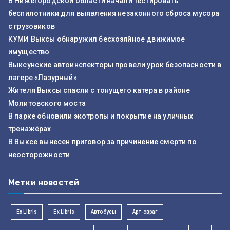
В Нижегородской области начали тестировать
беспилотники для выявления незаконного сброса мусора
с грузовиков
КУМИ Выксы обнаружил бесхозяйное движимое
имущество
Выксунские автоинспекторы провели урок безопасности в
лагере «Лазурный»
Жителя Выксы спасли с тонущего катера в районе
Молитовского моста
В парке обновили экотропы и покрытие на уличных
тренажёрах
В Выксе вынесен приговор за причинение смерти по
неосторожности
Метки новостей
Ex Libris
Ex Libris
Автобусы
Арт-овраг