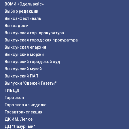
ВОМИ «Эдельвейс»
Выбор редакции
Выкса-фестиваль
Выксадром
Выксунская гор. прокуратура
Выксунская городская прокуратура
Выксунская епархия
Выксунские моржи
Выксунский городской суд
Выксунский музей
Выксунский ПАП
Выпуски "Свежей Газеты"
ГИБДД
Гороскоп
Гороскоп на неделю
Госавтоинспекция
ДК ИМ. Лепсе
ДЦ "Лазурный"