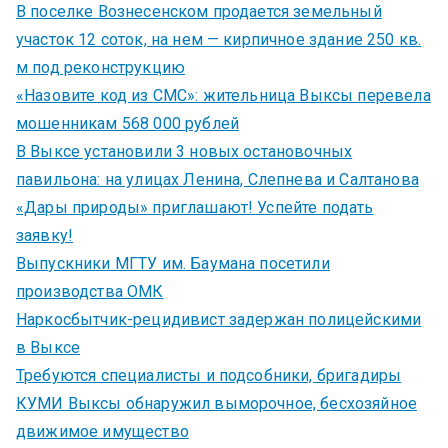
В поселке Вознесенском продается земельный
участок 12 соток, на нем — кирпичное здание 250 кв.
м под реконструкцию
«Назовите код из СМС»: жительница Выксы перевела
мошенникам 568 000 рублей
В Выксе установили 3 новых остановочных
павильона: на улицах Ленина, Слепнева и Салтанова
«Дары природы» приглашают! Успейте подать
заявку!
Выпускники МГТУ им. Баумана посетили
производства ОМК
Наркосбытчик-рецидивист задержан полицейскими
в Выксе
Требуются специалисты и подсобники, бригадиры
КУМИ Выксы обнаружил выморочное, бесхозяйное
движимое имущество