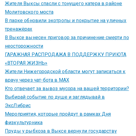
Жителя Выксы спасли с тонущего катера в районе
Молитовского моста
В парке обновили экотропы и покрытие на уличных
тренажёрах
В Выксе вынесен приговор за причинение смерти по
неосторожности
ГАРАЖНАЯ РАСПРОДАЖА В ПОДДЕРЖКУ ПРИЮТА
«ВТОРАЯ ЖИЗНЬ»
Жители Нижегородской области могут записаться к
врачу через чат-бота в MAX
Кто отвечает за вывоз мусора на вашей территории?
Выбирай событие по душе и заглядывай в
ЭксЛибрис
Мероприятия, которые пройдут в рамках Дня
физкультурника
Пруды у рыбхоза в Выксе вернули государству