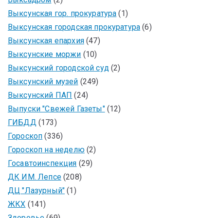
Выксунская гор. прокуратура
(1)
Выксунская городская прокуратура
(6)
Выксунская епархия
(47)
Выксунские моржи
(10)
Выксунский городской суд
(2)
Выксунский музей
(249)
Выксунский ПАП
(24)
Выпуски "Свежей Газеты"
(12)
ГИБДД
(173)
Гороскоп
(336)
Гороскоп на неделю
(2)
Госавтоинспекция
(29)
ДК ИМ. Лепсе
(208)
ДЦ "Лазурный"
(1)
ЖКХ
(141)
Здоровье
(69)