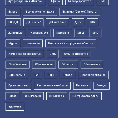
Арт-резиденция «Выкса»
Афиша
Благоустройство
ВМЗ
Выкса
Выксунская епархия
Выпуски "Свежей Газеты"
ГИБДД
ДК "Лепсе"
ДК им Лепсе
Дети
ЖКХ
Животные
Коронавирус
Кулебаки
МВД
МЧС
Муром
Навашино
Новости нижегородской области
Номер «Свежей газеты»
ОМК
ОМК-Партнерство
ОМК-Участие
Образование
Общество
Объявления
Официально
ПФР
Парк
Погода
Продукты питания
Происшествия
Расписание автобусов
Реклама
Сводка
Спорт
ФНС России
ЦРБ Выкса
Центр «Созвездие»
здоровье