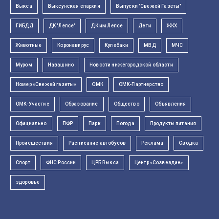
Выкса
Выксунская епархия
Выпуски "Свежей Газеты"
ГИБДД
ДК "Лепсе"
ДК им Лепсе
Дети
ЖКХ
Животные
Коронавирус
Кулебаки
МВД
МЧС
Муром
Навашино
Новости нижегородской области
Номер «Свежей газеты»
ОМК
ОМК-Партнерство
ОМК-Участие
Образование
Общество
Объявления
Официально
ПФР
Парк
Погода
Продукты питания
Происшествия
Расписание автобусов
Реклама
Сводка
Спорт
ФНС России
ЦРБ Выкса
Центр «Созвездие»
здоровье