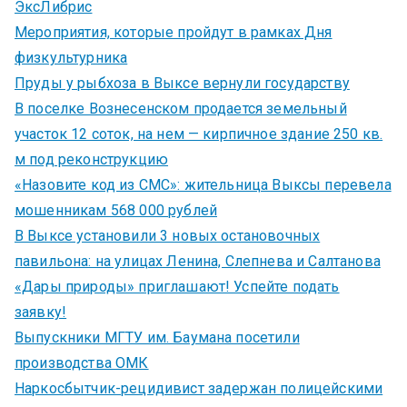
ЭксЛибрис
Мероприятия, которые пройдут в рамках Дня
физкультурника
Пруды у рыбхоза в Выксе вернули государству
В поселке Вознесенском продается земельный
участок 12 соток, на нем — кирпичное здание 250 кв.
м под реконструкцию
«Назовите код из СМС»: жительница Выксы перевела
мошенникам 568 000 рублей
В Выксе установили 3 новых остановочных
павильона: на улицах Ленина, Слепнева и Салтанова
«Дары природы» приглашают! Успейте подать
заявку!
Выпускники МГТУ им. Баумана посетили
производства ОМК
Наркосбытчик-рецидивист задержан полицейскими