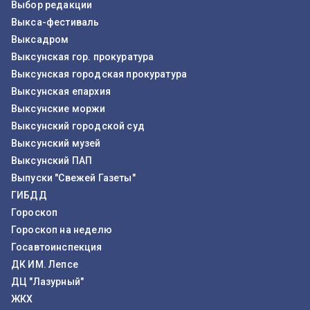
Выбор редакции
Выкса-фестиваль
Выксадром
Выксунская гор. прокуратура
Выксунская городская прокуратура
Выксунская епархия
Выксунские моржи
Выксунский городской суд
Выксунский музей
Выксунский ПАП
Выпуски "Свежей Газеты"
ГИБДД
Гороскоп
Гороскоп на неделю
Госавтоинспекция
ДК ИМ. Лепсе
ДЦ "Лазурный"
ЖКХ