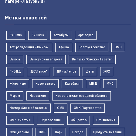
лагере «Лазурный»
Метки новостей
Ex Libris
Ex Libris
Автобусы
Арт-овраг
Арт-резиденция «Выкса»
Афиша
Благоустройство
ВМЗ
Выкса
Выксунская епархия
Выпуски "Свежей Газеты"
ГИБДД
ДК "Лепсе"
ДК им Лепсе
Дети
ЖКХ
Животные
Коронавирус
Кулебаки
МВД
МЧС
Муром
Навашино
Новости нижегородской области
Номер «Свежей газеты»
ОМК
ОМК-Партнерство
ОМК-Участие
Образование
Общество
Объявления
Официально
ПФР
Парк
Погода
Продукты питания