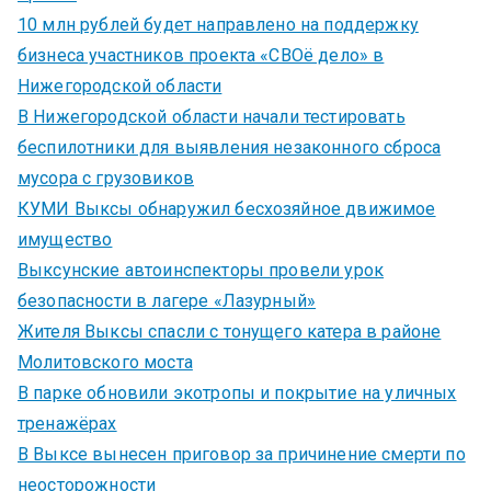
10 млн рублей будет направлено на поддержку
бизнеса участников проекта «СВОё дело» в
Нижегородской области
В Нижегородской области начали тестировать
беспилотники для выявления незаконного сброса
мусора с грузовиков
КУМИ Выксы обнаружил бесхозяйное движимое
имущество
Выксунские автоинспекторы провели урок
безопасности в лагере «Лазурный»
Жителя Выксы спасли с тонущего катера в районе
Молитовского моста
В парке обновили экотропы и покрытие на уличных
тренажёрах
В Выксе вынесен приговор за причинение смерти по
неосторожности