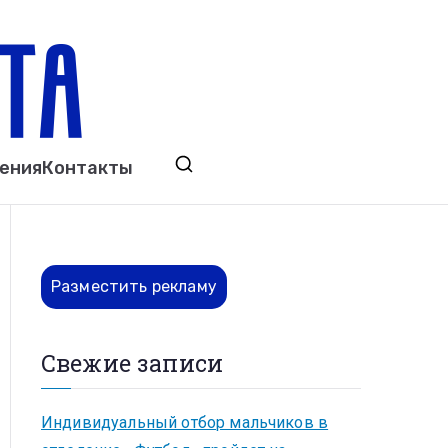
ета
явления. Выкса. Муром. Кулебаки. Навашино,
ения
Контакты
ово. Нижний Новгород.
Разместить рекламу
Свежие записи
Индивидуальный отбор мальчиков в