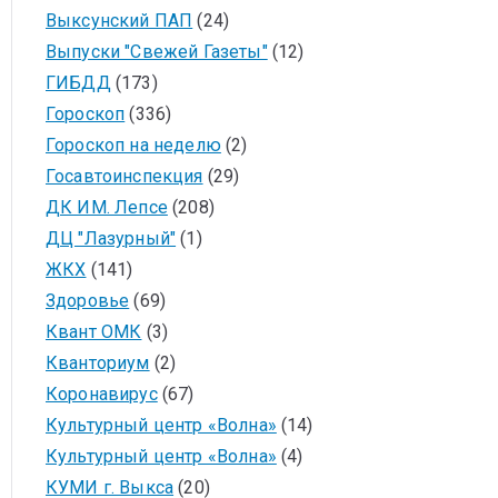
Выксунский ПАП
(24)
Выпуски "Свежей Газеты"
(12)
ГИБДД
(173)
Гороскоп
(336)
Гороскоп на неделю
(2)
Госавтоинспекция
(29)
ДК ИМ. Лепсе
(208)
ДЦ "Лазурный"
(1)
ЖКХ
(141)
Здоровье
(69)
Квант ОМК
(3)
Кванториум
(2)
Коронавирус
(67)
Культурный центр «Волна»
(14)
Культурный центр «Волна»
(4)
КУМИ г. Выкса
(20)