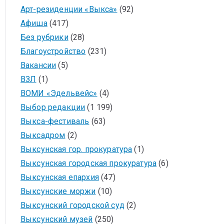
Арт-резиденции «Выкса»
(92)
Афиша
(417)
Без рубрики
(28)
Благоустройство
(231)
Вакансии
(5)
ВЗЛ
(1)
ВОМИ «Эдельвейс»
(4)
Выбор редакции
(1 199)
Выкса-фестиваль
(63)
Выксадром
(2)
Выксунская гор. прокуратура
(1)
Выксунская городская прокуратура
(6)
Выксунская епархия
(47)
Выксунские моржи
(10)
Выксунский городской суд
(2)
Выксунский музей
(250)