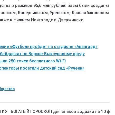
ства в размере 95,6 млн рублей. Базы были созданы
новском, Ковернинском, Уренском, Краснобаковском
также в Нижнем Новгороде и Дзержинске.
ние «Футбол» пройдет на стадионе «Авангард»
 байдарках по Верхне-Выксунскому пруду
ли 250 точек бесплатного Wi-Fi
пекторы посетили детский сад «Ручеек»
бщество
и по
БОГАТЫЙ ГОРОСКОП для знаков зодиака на 10 ф