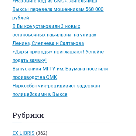
«Назовите код из СМС»: жительница
Выксы перевела мошенникам 568 000
рублей
В Выксе установили 3 новых
остановочных павильона: на улицах
Ленина, Слепнева и Салтанова
«Дары природы» приглашают! Успейте
подать заявку!
Выпускники МГТУ им. Баумана посетили
производства ОМК
Наркосбытчик-рецидивист задержан
полицейскими в Выксе
Рубрики
EX LIBRIS
(362)