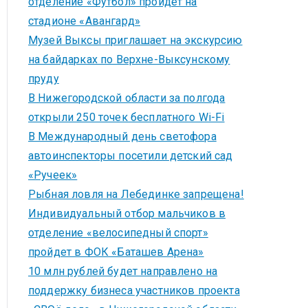
отделение «Футбол» пройдет на
стадионе «Авангард»
Музей Выксы приглашает на экскурсию
на байдарках по Верхне-Выксунскому
пруду
В Нижегородской области за полгода
открыли 250 точек бесплатного Wi-Fi
В Международный день светофора
автоинспекторы посетили детский сад
«Ручеек»
Рыбная ловля на Лебединке запрещена!
Индивидуальный отбор мальчиков в
отделение «велосипедный спорт»
пройдет в ФОК «Баташев Арена»
10 млн рублей будет направлено на
поддержку бизнеса участников проекта