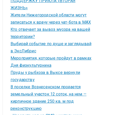
ПОДДЕРЖКУ ПРИЮТА «ВТОРАЯ
ЖИЗНЬ»
Жители Нижегородской области могут
записаться к врачу через чат-бота в MAX
Кто отвечает за вывоз мусора на вашей
территории?
Выбирай событие по душе и заглядывай
в ЭксЛибрис
Мероприятия, которые пройдут в рамках
Дня физкультурника
Пруды у рыбхоза в Выксе вернули
государству
В поселке Вознесенском продается
земельный участок 12 соток, на нем —
кирпичное здание 250 кв. м под
реконструкцию