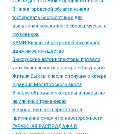
«СВОё дело» в Нижегородской области
В Нижегородской области начали
тестировать беспилотники для
выявления незаконного сброса мусора с
грузовиков
КУМИ Выксы обнаружил бесхозяйное
движимое имущество
Выксунские автоинспекторы провели
урок безопасности в лагере «Лазурный»
Жителя Выксы спасли с тонущего катера
в районе Молитовского моста
В парке обновили экотропы и покрытие
на уличных тренажёрах
В Выксе вынесен приговор за
причинение смерти по неосторожности
ГАРАЖНАЯ РАСПРОДАЖА В