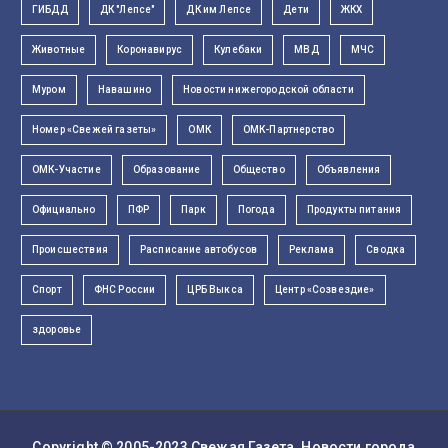
ГИБДД
ДК "Лепсе"
ДК им Лепсе
Дети
ЖКХ
Животные
Коронавирус
Кулебаки
МВД
МЧС
Муром
Навашино
Новости нижегородской области
Номер «Свежей газеты»
ОМК
ОМК-Партнерство
ОМК-Участие
Образование
Общество
Объявления
Официально
ПФР
Парк
Погода
Продукты питания
Происшествия
Расписание автобусов
Реклама
Сводка
Спорт
ФНС России
ЦРБ Выкса
Центр «Созвездие»
здоровье
Copyright © 2005-2023
Свежая Газета
. Новости города