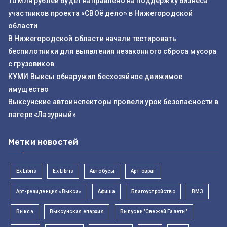
10 млн рублей будет направлено на поддержку бизнеса
участников проекта «СВОё дело» в Нижегородской
области
В Нижегородской области начали тестировать
беспилотники для выявления незаконного сброса мусора
с грузовиков
КУМИ Выксы обнаружил бесхозяйное движимое
имущество
Выксунские автоинспекторы провели урок безопасности в
лагере «Лазурный»
Метки новостей
Ex Libris
Ex Libris
Автобусы
Арт-овраг
Арт-резиденция «Выкса»
Афиша
Благоустройство
ВМЗ
Выкса
Выксунская епархия
Выпуски "Свежей Газеты"