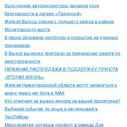
Выксунские автоинспекторы провели урок
безопасности в лагере «Лазурный»
Жителя Выксы спасли с тонущего катера в районе
Молитовского моста
В парке обновили экотропы и покрытие на уличных
тренажёрах
В Выксе вынесен приговор за причинение смерти по
неосторожности
ГАРАЖНАЯ РАСПРОДАЖА В ПОДДЕРЖКУ ПРИЮТА
«ВТОРАЯ ЖИЗНЬ»
Жители Нижегородской области могут записаться к
врачу через чат-бота в MAX
Кто отвечает за вывоз мусора на вашей территории?
Выбирай событие по душе и заглядывай в
ЭксЛибрис
Мероприятия, которые пройдут в рамках Дня