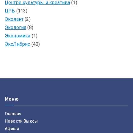
Центре культуры и креатива
(1)
ЦРБ
(113)
Эколант
(2)
Экология
(8)
Экономика
(1)
ЭксЛибрис
(40)
Меню
Главная
Новости Выксы
Афиша