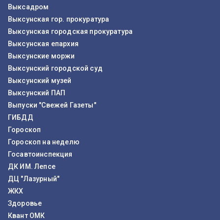
Выксадром
Выксунская гор. прокуратура
Выксунская городская прокуратура
Выксунская епархия
Выксунские моржи
Выксунский городской суд
Выксунский музей
Выксунский ПАП
Выпуски "Свежей Газеты"
ГИБДД
Гороскоп
Гороскоп на неделю
Госавтоинспекция
ДК ИМ. Лепсе
ДЦ "Лазурный"
ЖКХ
Здоровье
Квант ОМК