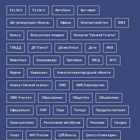
Ex Libris
Ex Libris
Автобусы
Арт-овраг
Арт-резиденция «Выкса»
Афиша
Благоустройство
ВМЗ
Выкса
Выксунская епархия
Выпуски "Свежей Газеты"
ГИБДД
ДК "Лепсе"
ДК им Лепсе
Дети
ЖКХ
Животные
Коронавирус
Кулебаки
МВД
МЧС
Муром
Навашино
Новости нижегородской области
Номер «Свежей газеты»
ОМК
ОМК-Партнерство
ОМК-Участие
Образование
Общество
Объявления
Официально
ПФР
Парк
Погода
Продукты питания
Происшествия
Расписание автобусов
Реклама
Сводка
Спорт
ФНС России
ЦРБ Выкса
Центр «Созвездие»