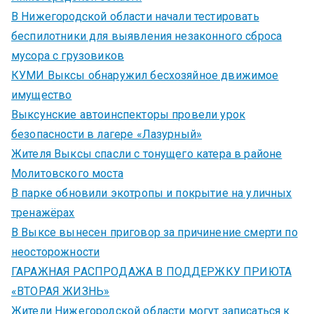
В Нижегородской области начали тестировать
беспилотники для выявления незаконного сброса
мусора с грузовиков
КУМИ Выксы обнаружил бесхозяйное движимое
имущество
Выксунские автоинспекторы провели урок
безопасности в лагере «Лазурный»
Жителя Выксы спасли с тонущего катера в районе
Молитовского моста
В парке обновили экотропы и покрытие на уличных
тренажёрах
В Выксе вынесен приговор за причинение смерти по
неосторожности
ГАРАЖНАЯ РАСПРОДАЖА В ПОДДЕРЖКУ ПРИЮТА
«ВТОРАЯ ЖИЗНЬ»
Жители Нижегородской области могут записаться к