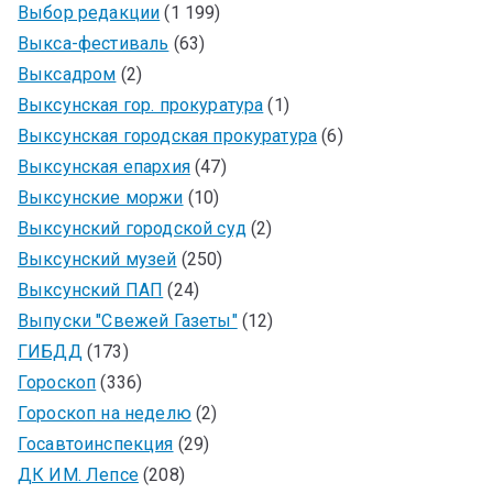
Выбор редакции
(1 199)
Выкса-фестиваль
(63)
Выксадром
(2)
Выксунская гор. прокуратура
(1)
Выксунская городская прокуратура
(6)
Выксунская епархия
(47)
Выксунские моржи
(10)
Выксунский городской суд
(2)
Выксунский музей
(250)
Выксунский ПАП
(24)
Выпуски "Свежей Газеты"
(12)
ГИБДД
(173)
Гороскоп
(336)
Гороскоп на неделю
(2)
Госавтоинспекция
(29)
ДК ИМ. Лепсе
(208)