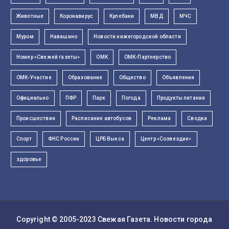
Животные
Коронавирус
Кулебаки
МВД
МЧС
Муром
Навашино
Новости нижегородской области
Номер «Свежей газеты»
ОМК
ОМК-Партнерство
ОМК-Участие
Образование
Общество
Объявления
Официально
ПФР
Парк
Погода
Продукты питания
Происшествия
Расписание автобусов
Реклама
Сводка
Спорт
ФНС России
ЦРБ Выкса
Центр «Созвездие»
здоровье
Copyright © 2005-2023
Свежая Газета
. Новости города