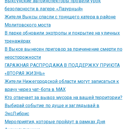
Выксунские автоинспекторы провели урок
безопасности в лагере «Лазурный»
Жителя Выксы спасли с тонущего катера в районе
Молитовского моста
В парке обновили экотропы и покрытие на уличных
тренажёрах
В Выксе вынесен приговор за причинение смерти по
неосторожности
ГАРАЖНАЯ РАСПРОДАЖА В ПОДДЕРЖКУ ПРИЮТА
«ВТОРАЯ ЖИЗНЬ»
Жители Нижегородской области могут записаться к
врачу через чат-бота в MAX
Кто отвечает за вывоз мусора на вашей территории?
Выбирай событие по душе и заглядывай в
ЭксЛибрис
Мероприятия, которые пройдут в рамках Дня