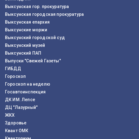
Выксунская гор. прокуратура
Выксунская городская прокуратура
Выксунская епархия
Выксунские моржи
Выксунский городской суд
Выксунский музей
Выксунский ПАП
Выпуски "Свежей Газеты"
ГИБДД
Гороскоп
Гороскоп на неделю
Госавтоинспекция
ДК ИМ. Лепсе
ДЦ "Лазурный"
ЖКХ
Здоровье
Квант ОМК
Кванториум