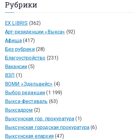
Рубрики
EX LIBRIS
(362)
Арт-резиденции «Выкса»
(92)
Афиша
(417)
Без рубрики
(28)
Благоустройство
(231)
Вакансии
(5)
ВЗЛ
(1)
ВОМИ «Эдельвейс»
(4)
Выбор редакции
(1 199)
Выкса-фестиваль
(63)
Выксадром
(2)
Выксунская гор. прокуратура
(1)
Выксунская городская прокуратура
(6)
Выксунская епархия
(47)