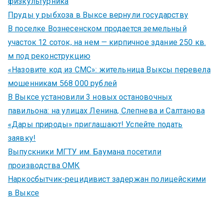
физкультурника
Пруды у рыбхоза в Выксе вернули государству
В поселке Вознесенском продается земельный
участок 12 соток, на нем — кирпичное здание 250 кв.
м под реконструкцию
«Назовите код из СМС»: жительница Выксы перевела
мошенникам 568 000 рублей
В Выксе установили 3 новых остановочных
павильона: на улицах Ленина, Слепнева и Салтанова
«Дары природы» приглашают! Успейте подать
заявку!
Выпускники МГТУ им. Баумана посетили
производства ОМК
Наркосбытчик-рецидивист задержан полицейскими
в Выксе