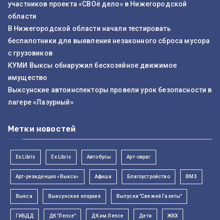
участников проекта «СВОё дело» в Нижегородской
области
В Нижегородской области начали тестировать
беспилотники для выявления незаконного сброса мусора
с грузовиков
КУМИ Выксы обнаружил бесхозяйное движимое
имущество
Выксунские автоинспекторы провели урок безопасности в
лагере «Лазурный»
Метки новостей
Ex Libris
Ex Libris
Автобусы
Арт-овраг
Арт-резиденция «Выкса»
Афиша
Благоустройство
ВМЗ
Выкса
Выксунская епархия
Выпуски "Свежей Газеты"
ГИБДД
ДК "Лепсе"
ДК им Лепсе
Дети
ЖКХ