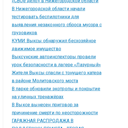
«СВОё дело» в Нижегородской области
В Нижегородской области начали
тестировать беспилотники для
выявления незаконного сброса мусора с
грузовиков
КУМИ Выксы обнаружил бесхозяйное
движимое имущество
Выксунские автоинспекторы провели
урок безопасности в лагере «Лазурный»
Жителя Выксы спасли с тонущего катера
в районе Молитовского моста
В парке обновили экотропы и покрытие
на уличных тренажёрах
В Выксе вынесен приговор за
причинение смерти по неосторожности
ГАРАЖНАЯ РАСПРОДАЖА В