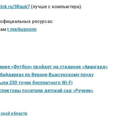
clck.ru/3Rauk7
(лучше с компьютера).
 официальных ресурсах:
рам
t.me/kupnonn
ние «Футбол» пройдет на стадионе «Авангард»
 байдарках по Верхне-Выксунскому пруду
ли 250 точек бесплатного Wi-Fi
пекторы посетили детский сад «Ручеек»
ской области