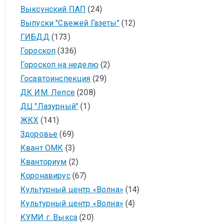
Выксунский ПАП
(24)
Выпуски "Свежей Газеты"
(12)
ГИБДД
(173)
Гороскоп
(336)
Гороскоп на неделю
(2)
Госавтоинспекция
(29)
ДК ИМ. Лепсе
(208)
ДЦ "Лазурный"
(1)
ЖКХ
(141)
Здоровье
(69)
Квант ОМК
(3)
Кванториум
(2)
Коронавирус
(67)
Культурный центр «Волна»
(14)
Культурный центр «Волна»
(4)
КУМИ г. Выкса
(20)