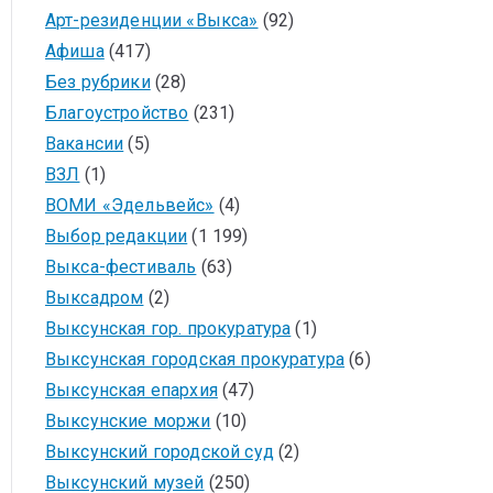
Арт-резиденции «Выкса»
(92)
Афиша
(417)
Без рубрики
(28)
Благоустройство
(231)
Вакансии
(5)
ВЗЛ
(1)
ВОМИ «Эдельвейс»
(4)
Выбор редакции
(1 199)
Выкса-фестиваль
(63)
Выксадром
(2)
Выксунская гор. прокуратура
(1)
Выксунская городская прокуратура
(6)
Выксунская епархия
(47)
Выксунские моржи
(10)
Выксунский городской суд
(2)
Выксунский музей
(250)