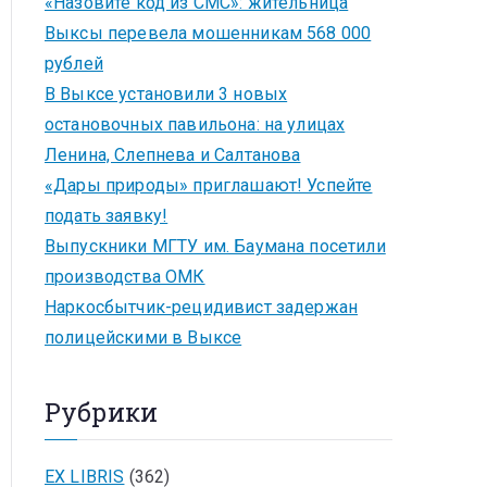
«Назовите код из СМС»: жительница
Выксы перевела мошенникам 568 000
рублей
В Выксе установили 3 новых
остановочных павильона: на улицах
Ленина, Слепнева и Салтанова
«Дары природы» приглашают! Успейте
подать заявку!
Выпускники МГТУ им. Баумана посетили
производства ОМК
Наркосбытчик-рецидивист задержан
полицейскими в Выксе
Рубрики
EX LIBRIS
(362)