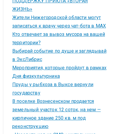
ПОДДЕРЖКУ ПРИЮТА «ВТОРАЯ
ЖИЗНЬ»
Жители Нижегородской области могут
записаться к врачу через чат-бота в MAX
Кто отвечает за вывоз мусора на вашей
территории?
Выбирай событие по душе и заглядывай
в ЭксЛибрис
Мероприятия, которые пройдут в рамках
Дня физкультурника
Пруды у рыбхоза в Выксе вернули
государству
В поселке Вознесенском продается
земельный участок 12 соток, на нем —
кирпичное здание 250 кв. м под
реконструкцию