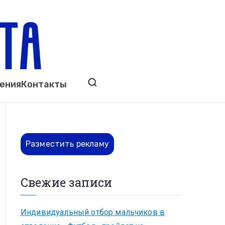
ета
явления. Выкса. Муром. Кулебаки. Навашино,
ения
Контакты
ово. Нижний Новгород.
Разместить рекламу
Свежие записи
Индивидуальный отбор мальчиков в