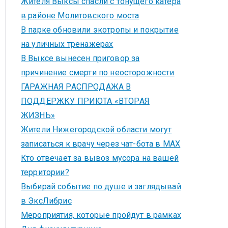
Жителя Выксы спасли с тонущего катера
в районе Молитовского моста
В парке обновили экотропы и покрытие
на уличных тренажёрах
В Выксе вынесен приговор за
причинение смерти по неосторожности
ГАРАЖНАЯ РАСПРОДАЖА В
ПОДДЕРЖКУ ПРИЮТА «ВТОРАЯ
ЖИЗНЬ»
Жители Нижегородской области могут
записаться к врачу через чат-бота в MAX
Кто отвечает за вывоз мусора на вашей
территории?
Выбирай событие по душе и заглядывай
в ЭксЛибрис
Мероприятия, которые пройдут в рамках