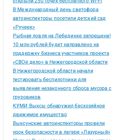
открыли 250 точек бесплатного Wi-Fi
В Международный день светофора
автоинспекторы посетили детский сад
«Ручеек»
Рыбная ловля на Лебединке запрещена!
10 млн рублей будет направлено на
поддержку бизнеса участников проекта
«СВОё дело» в Нижегородской области
В Нижегородской области начали
тестировать беспилотники для
выявления незаконного сброса мусора с
грузовиков
КУМИ Выксы обнаружил бесхозяйное
движимое имущество
Выксунские автоинспекторы провели
урок безопасности в лагере «Лазурный»