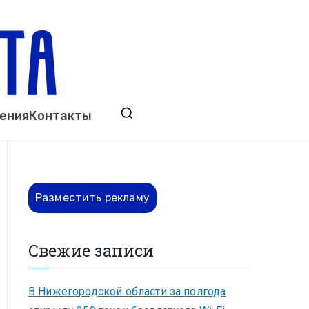
ета
явления. Выкса. Муром. Кулебаки. Навашино,
ения
Контакты
ово. Нижний Новгород.
Разместить рекламу
Свежие записи
В Нижегородской области за полгода