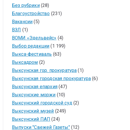
Без рубрики
(28)
Благоустройство
(231)
Вакансии
(5)
ВЗЛ
(1)
ВОМИ «Эдельвейс»
(4)
Выбор редакции
(1 199)
Выкса-фестиваль
(63)
Выксадром
(2)
Выксунская гор. прокуратура
(1)
Выксунская городская прокуратура
(6)
Выксунская епархия
(47)
Выксунские моржи
(10)
Выксунский городской суд
(2)
Выксунский музей
(249)
Выксунский ПАП
(24)
Выпуски "Свежей Газеты"
(12)