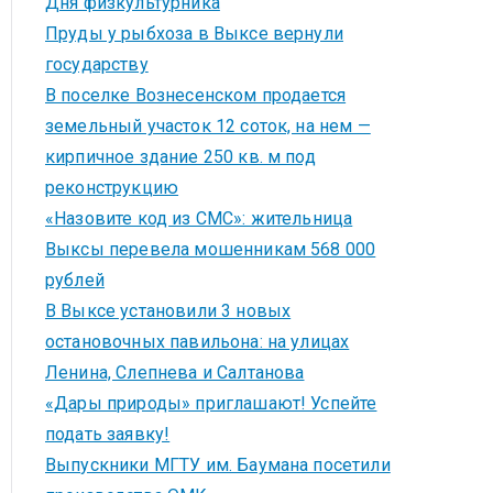
Дня физкультурника
Пруды у рыбхоза в Выксе вернули
государству
В поселке Вознесенском продается
земельный участок 12 соток, на нем —
кирпичное здание 250 кв. м под
реконструкцию
«Назовите код из СМС»: жительница
Выксы перевела мошенникам 568 000
рублей
В Выксе установили 3 новых
остановочных павильона: на улицах
Ленина, Слепнева и Салтанова
«Дары природы» приглашают! Успейте
подать заявку!
Выпускники МГТУ им. Баумана посетили