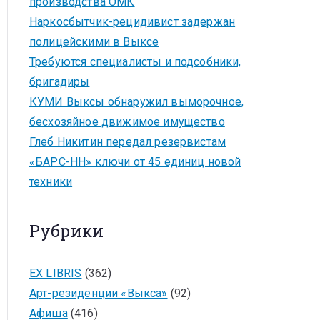
производства ОМК
Наркосбытчик-рецидивист задержан
полицейскими в Выксе
Требуются специалисты и подсобники,
бригадиры
КУМИ Выксы обнаружил выморочное,
бесхозяйное движимое имущество
Глеб Никитин передал резервистам
«БАРС-НН» ключи от 45 единиц новой
техники
Рубрики
EX LIBRIS
(362)
Арт-резиденции «Выкса»
(92)
Афиша
(416)