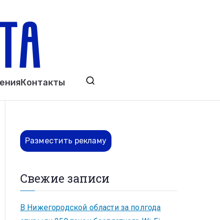
ета
явления. Выкса. Муром. Кулебаки. Навашино,
ения
Контакты
ово. Нижний Новгород.
Разместить рекламу
Свежие записи
В Нижегородской области за полгода