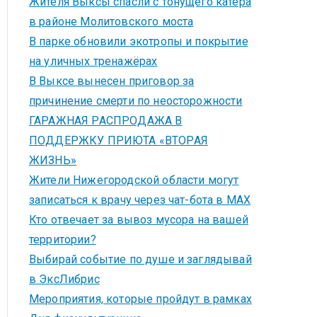
Жителя Выксы спасли с тонущего катера
в районе Молитовского моста
В парке обновили экотропы и покрытие
на уличных тренажёрах
В Выксе вынесен приговор за
причинение смерти по неосторожности
ГАРАЖНАЯ РАСПРОДАЖА В
ПОДДЕРЖКУ ПРИЮТА «ВТОРАЯ
ЖИЗНЬ»
Жители Нижегородской области могут
записаться к врачу через чат-бота в MAX
Кто отвечает за вывоз мусора на вашей
территории?
Выбирай событие по душе и заглядывай
в ЭксЛибрис
Мероприятия, которые пройдут в рамках