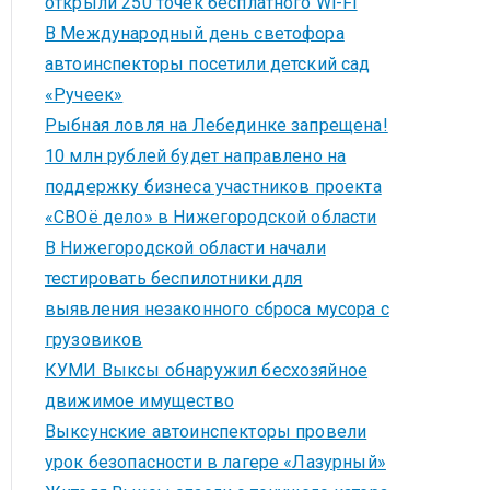
открыли 250 точек бесплатного Wi-Fi
В Международный день светофора
автоинспекторы посетили детский сад
«Ручеек»
Рыбная ловля на Лебединке запрещена!
10 млн рублей будет направлено на
поддержку бизнеса участников проекта
«СВОё дело» в Нижегородской области
В Нижегородской области начали
тестировать беспилотники для
выявления незаконного сброса мусора с
грузовиков
КУМИ Выксы обнаружил бесхозяйное
движимое имущество
Выксунские автоинспекторы провели
урок безопасности в лагере «Лазурный»