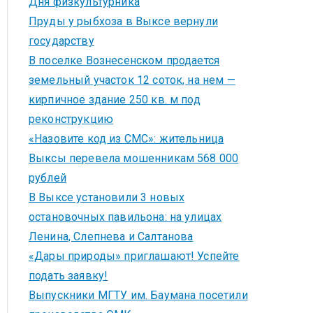
Дня физкультурника
Пруды у рыбхоза в Выксе вернули
государству
В поселке Вознесенском продается
земельный участок 12 соток, на нем —
кирпичное здание 250 кв. м под
реконструкцию
«Назовите код из СМС»: жительница
Выксы перевела мошенникам 568 000
рублей
В Выксе установили 3 новых
остановочных павильона: на улицах
Ленина, Слепнева и Салтанова
«Дары природы» приглашают! Успейте
подать заявку!
Выпускники МГТУ им. Баумана посетили