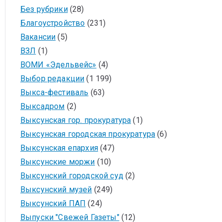
Без рубрики
(28)
Благоустройство
(231)
Вакансии
(5)
ВЗЛ
(1)
ВОМИ «Эдельвейс»
(4)
Выбор редакции
(1 199)
Выкса-фестиваль
(63)
Выксадром
(2)
Выксунская гор. прокуратура
(1)
Выксунская городская прокуратура
(6)
Выксунская епархия
(47)
Выксунские моржи
(10)
Выксунский городской суд
(2)
Выксунский музей
(249)
Выксунский ПАП
(24)
Выпуски "Свежей Газеты"
(12)