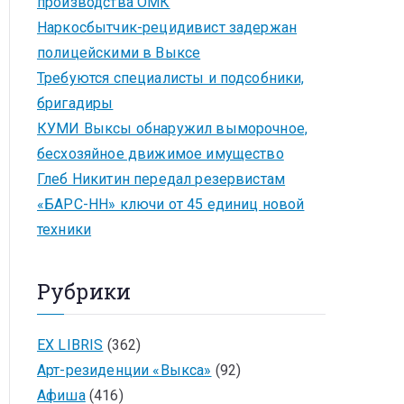
производства ОМК
Наркосбытчик-рецидивист задержан
полицейскими в Выксе
Требуются специалисты и подсобники,
бригадиры
КУМИ Выксы обнаружил выморочное,
бесхозяйное движимое имущество
Глеб Никитин передал резервистам
«БАРС-НН» ключи от 45 единиц новой
техники
Рубрики
EX LIBRIS
(362)
Арт-резиденции «Выкса»
(92)
Афиша
(416)