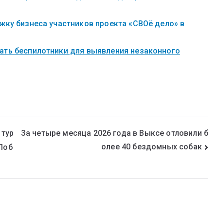
жку бизнеса участников проекта «СВОё дело» в
ать беспилотники для выявления незаконного
 тур
За четыре месяца 2026 года в Выксе отловили б
олее 40 бездомных собак
Поб