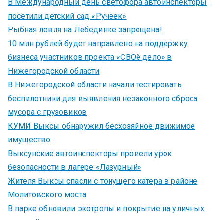
В Международный день светофора автоинспекторы
посетили детский сад «Ручеек»
Рыбная ловля на Лебединке запрещена!
10 млн рублей будет направлено на поддержку
бизнеса участников проекта «СВОё дело» в
Нижегородской области
В Нижегородской области начали тестировать
беспилотники для выявления незаконного сброса
мусора с грузовиков
КУМИ Выксы обнаружил бесхозяйное движимое
имущество
Выксунские автоинспекторы провели урок
безопасности в лагере «Лазурный»
Жителя Выксы спасли с тонущего катера в районе
Молитовского моста
В парке обновили экотропы и покрытие на уличных