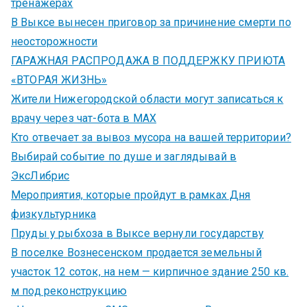
тренажёрах
В Выксе вынесен приговор за причинение смерти по
неосторожности
ГАРАЖНАЯ РАСПРОДАЖА В ПОДДЕРЖКУ ПРИЮТА
«ВТОРАЯ ЖИЗНЬ»
Жители Нижегородской области могут записаться к
врачу через чат-бота в MAX
Кто отвечает за вывоз мусора на вашей территории?
Выбирай событие по душе и заглядывай в
ЭксЛибрис
Мероприятия, которые пройдут в рамках Дня
физкультурника
Пруды у рыбхоза в Выксе вернули государству
В поселке Вознесенском продается земельный
участок 12 соток, на нем — кирпичное здание 250 кв.
м под реконструкцию