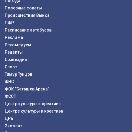
Погода
Полезные советы
Происшествия Выкса
ПФР
Расписание автобусов
Реклама
Рекомедуем
Рецепты
Созвездие
Спорт
Тимур Тунцов
ФНС
ФОК "Баташев Арена"
ФССП
Центр культуры и креатива
Центре культуры и креатива
ЦРБ
Эколант