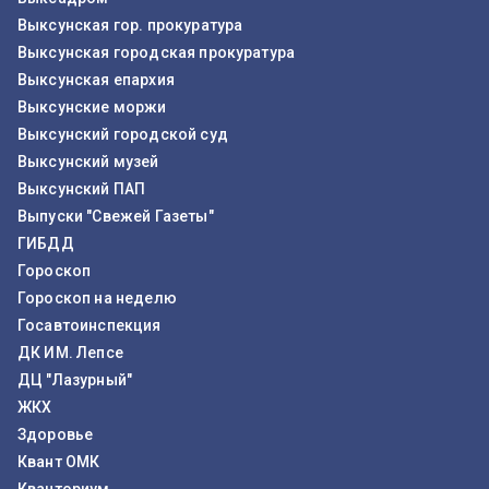
Выксунская гор. прокуратура
Выксунская городская прокуратура
Выксунская епархия
Выксунские моржи
Выксунский городской суд
Выксунский музей
Выксунский ПАП
Выпуски "Свежей Газеты"
ГИБДД
Гороскоп
Гороскоп на неделю
Госавтоинспекция
ДК ИМ. Лепсе
ДЦ "Лазурный"
ЖКХ
Здоровье
Квант ОМК