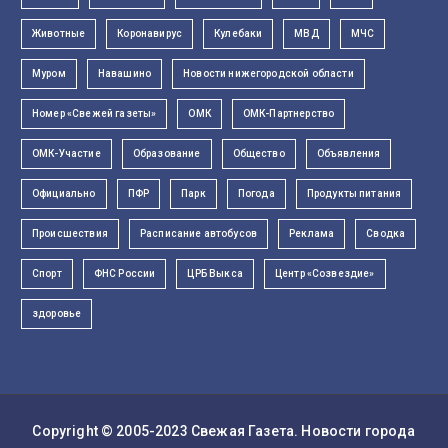
Животные
Коронавирус
Кулебаки
МВД
МЧС
Муром
Навашино
Новости нижегородской области
Номер «Свежей газеты»
ОМК
ОМК-Партнерство
ОМК-Участие
Образование
Общество
Объявления
Официально
ПФР
Парк
Погода
Продукты питания
Происшествия
Расписание автобусов
Реклама
Сводка
Спорт
ФНС России
ЦРБ Выкса
Центр «Созвездие»
здоровье
Copyright © 2005-2023
Свежая Газета
. Новости города