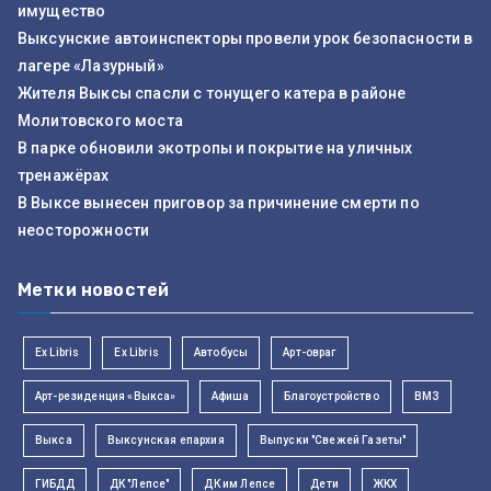
имущество
Выксунские автоинспекторы провели урок безопасности в
лагере «Лазурный»
Жителя Выксы спасли с тонущего катера в районе
Молитовского моста
В парке обновили экотропы и покрытие на уличных
тренажёрах
В Выксе вынесен приговор за причинение смерти по
неосторожности
Метки новостей
Ex Libris
Ex Libris
Автобусы
Арт-овраг
Арт-резиденция «Выкса»
Афиша
Благоустройство
ВМЗ
Выкса
Выксунская епархия
Выпуски "Свежей Газеты"
ГИБДД
ДК "Лепсе"
ДК им Лепсе
Дети
ЖКХ