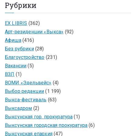
Рубрики
EX LIBRIS
(362)
Арт-резиденции «Выкса»
(92)
Афиша
(416)
Без рубрики
(28)
Благоустройство
(231)
Вакансии
(5)
ВЗЛ
(1)
ВОМИ «Эдельвейс»
(4)
Выбор редакции
(1 199)
Выкса-фестиваль
(63)
Выксадром
(2)
Выксунская гор. прокуратура
(1)
Выксунская городская прокуратура
(6)
Выксунская епархия
(47)