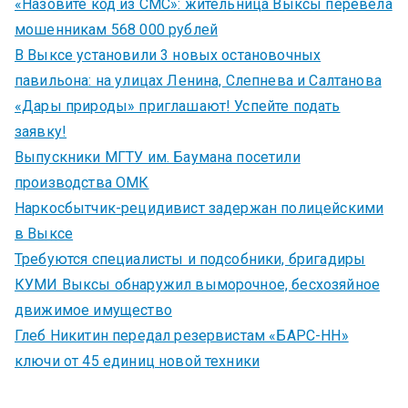
«Назовите код из СМС»: жительница Выксы перевела
мошенникам 568 000 рублей
В Выксе установили 3 новых остановочных
павильона: на улицах Ленина, Слепнева и Салтанова
«Дары природы» приглашают! Успейте подать
заявку!
Выпускники МГТУ им. Баумана посетили
производства ОМК
Наркосбытчик-рецидивист задержан полицейскими
в Выксе
Требуются специалисты и подсобники, бригадиры
КУМИ Выксы обнаружил выморочное, бесхозяйное
движимое имущество
Глеб Никитин передал резервистам «БАРС-НН»
ключи от 45 единиц новой техники