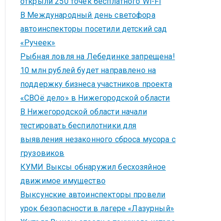
открыли 250 точек бесплатного Wi-Fi
В Международный день светофора
автоинспекторы посетили детский сад
«Ручеек»
Рыбная ловля на Лебединке запрещена!
10 млн рублей будет направлено на
поддержку бизнеса участников проекта
«СВОё дело» в Нижегородской области
В Нижегородской области начали
тестировать беспилотники для
выявления незаконного сброса мусора с
грузовиков
КУМИ Выксы обнаружил бесхозяйное
движимое имущество
Выксунские автоинспекторы провели
урок безопасности в лагере «Лазурный»