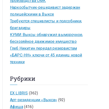
производства ОМК
Наркосбытчик-рецидивист задержан
полицейскими в Выксе
Требуются специалисты и подсобники,
бригадиры
КУМИ Выксы обнаружил выморочное,
бесхозяйное движимое имущество
Глеб Никитин передал резервистам
«БАРС-НН» ключи от 45 единиц новой
техники
Рубрики
EX LIBRIS
(362)
Арт-резиденции «Выкса»
(92)
Афиша
(416)