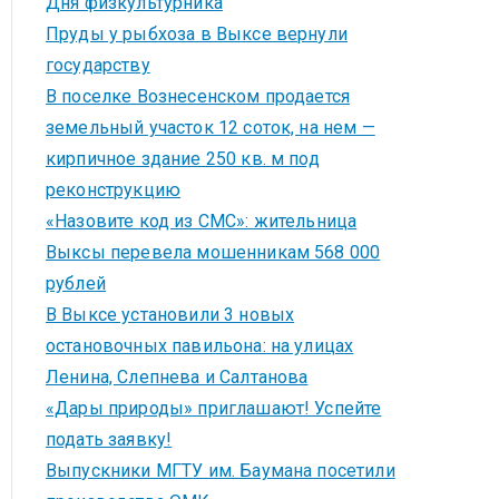
Дня физкультурника
Пруды у рыбхоза в Выксе вернули
государству
В поселке Вознесенском продается
земельный участок 12 соток, на нем —
кирпичное здание 250 кв. м под
реконструкцию
«Назовите код из СМС»: жительница
Выксы перевела мошенникам 568 000
рублей
В Выксе установили 3 новых
остановочных павильона: на улицах
Ленина, Слепнева и Салтанова
«Дары природы» приглашают! Успейте
подать заявку!
Выпускники МГТУ им. Баумана посетили