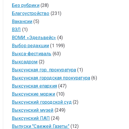
Без рубрики
(28)
Благоустройство
(231)
Вакансии
(5)
ВЗЛ
(1)
ВОМИ «Эдельвейс»
(4)
Выбор редакции
(1 199)
Выкса-фестиваль
(63)
Выксадром
(2)
Выксунская гор. прокуратура
(1)
Выксунская городская прокуратура
(6)
Выксунская епархия
(47)
Выксунские моржи
(10)
Выксунский городской суд
(2)
Выксунский музей
(249)
Выксунский ПАП
(24)
Выпуски "Свежей Газеты"
(12)