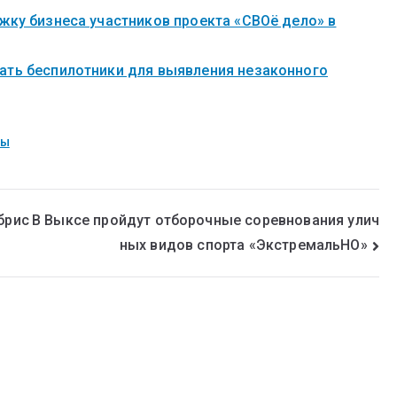
жку бизнеса участников проекта «СВОё дело» в
ать беспилотники для выявления незаконного
сы
брис
В Выксе пройдут отборочные соревнования улич
ных видов спорта «ЭкстремальНО»