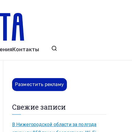
ета
явления. Выкса. Муром. Кулебаки. Навашино,
ения
Контакты
ово. Нижний Новгород.
Разместить рекламу
Свежие записи
В Нижегородской области за полгода