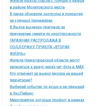
Жителя Выксы спасли с тонущего катера
в районе Молитовского моста
В парке обновили экотропы и покрытие
на уличных тренажёрах
В Выксе вынесен приговор за
причинение смерти по неосторожности
ГАРАЖНАЯ РАСПРОДАЖА В
ПОДДЕРЖКУ ПРИЮТА «ВТОРАЯ
ЖИЗНЬ»
Жители Нижегородской области могут
записаться к врачу через чат-бота в MAX
Кто отвечает за вывоз мусора на вашей
территории?
Выбирай событие по душе и заглядывай
в ЭксЛибрис
Мероприятия, которые пройдут в рамках