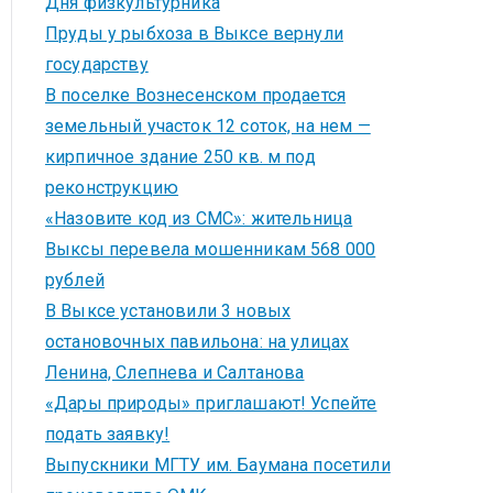
Дня физкультурника
Пруды у рыбхоза в Выксе вернули
государству
В поселке Вознесенском продается
земельный участок 12 соток, на нем —
кирпичное здание 250 кв. м под
реконструкцию
«Назовите код из СМС»: жительница
Выксы перевела мошенникам 568 000
рублей
В Выксе установили 3 новых
остановочных павильона: на улицах
Ленина, Слепнева и Салтанова
«Дары природы» приглашают! Успейте
подать заявку!
Выпускники МГТУ им. Баумана посетили