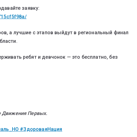
одавайте заявку:
715cf5f98a/
ов, а лучшие с этапов выйдут в региональный финал
бласти.
рживать ребят и девчонок — это бесплатно, без
е Движения Первых.
маль_НО
#ЗдороваяНация