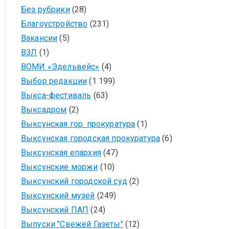
Без рубрики
(28)
Благоустройство
(231)
Вакансии
(5)
ВЗЛ
(1)
ВОМИ «Эдельвейс»
(4)
Выбор редакции
(1 199)
Выкса-фестиваль
(63)
Выксадром
(2)
Выксунская гор. прокуратура
(1)
Выксунская городская прокуратура
(6)
Выксунская епархия
(47)
Выксунские моржи
(10)
Выксунский городской суд
(2)
Выксунский музей
(249)
Выксунский ПАП
(24)
Выпуски "Свежей Газеты"
(12)