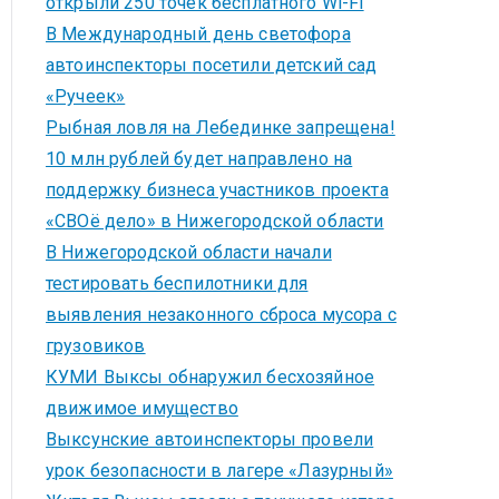
открыли 250 точек бесплатного Wi-Fi
В Международный день светофора
автоинспекторы посетили детский сад
«Ручеек»
Рыбная ловля на Лебединке запрещена!
10 млн рублей будет направлено на
поддержку бизнеса участников проекта
«СВОё дело» в Нижегородской области
В Нижегородской области начали
тестировать беспилотники для
выявления незаконного сброса мусора с
грузовиков
КУМИ Выксы обнаружил бесхозяйное
движимое имущество
Выксунские автоинспекторы провели
урок безопасности в лагере «Лазурный»