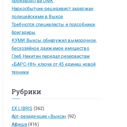
производства ОМК
Наркосбытчик-рецидивист задержан
полицейскими в Выксе
Требуются специалисты и подсобники,
бригадиры
КУМИ Выксы обнаружил выморочное,
бесхозяйное движимое имущество
Глеб Никитин передал резервистам
«БАРС-НН» ключи от 45 единиц новой
техники
Рубрики
EX LIBRIS
(362)
Арт-резиденции «Выкса»
(92)
Афиша
(416)