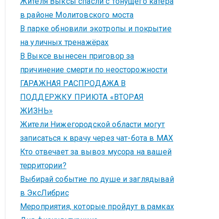
Жителя Выксы спасли с тонущего катера
в районе Молитовского моста
В парке обновили экотропы и покрытие
на уличных тренажёрах
В Выксе вынесен приговор за
причинение смерти по неосторожности
ГАРАЖНАЯ РАСПРОДАЖА В
ПОДДЕРЖКУ ПРИЮТА «ВТОРАЯ
ЖИЗНЬ»
Жители Нижегородской области могут
записаться к врачу через чат-бота в MAX
Кто отвечает за вывоз мусора на вашей
территории?
Выбирай событие по душе и заглядывай
в ЭксЛибрис
Мероприятия, которые пройдут в рамках