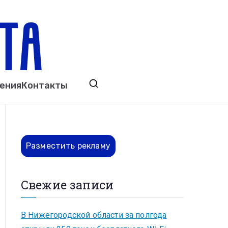
ета
явления. Выкса. Муром. Кулебаки. Навашино,
ения
Контакты
ово. Нижний Новгород.
Разместить рекламу
Свежие записи
В Нижегородской области за полгода