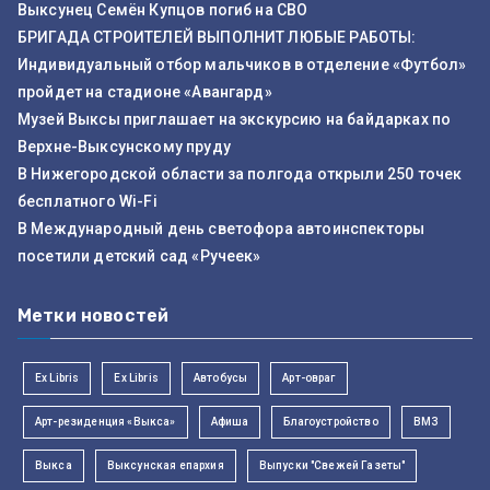
Выксунец Семён Купцов погиб на СВО
БРИГАДА СТРОИТЕЛЕЙ ВЫПОЛНИТ ЛЮБЫЕ РАБОТЫ:
Индивидуальный отбор мальчиков в отделение «Футбол»
пройдет на стадионе «Авангард»
Музей Выксы приглашает на экскурсию на байдарках по
Верхне-Выксунскому пруду
В Нижегородской области за полгода открыли 250 точек
бесплатного Wi-Fi
В Международный день светофора автоинспекторы
посетили детский сад «Ручеек»
Метки новостей
Ex Libris
Ex Libris
Автобусы
Арт-овраг
Арт-резиденция «Выкса»
Афиша
Благоустройство
ВМЗ
Выкса
Выксунская епархия
Выпуски "Свежей Газеты"