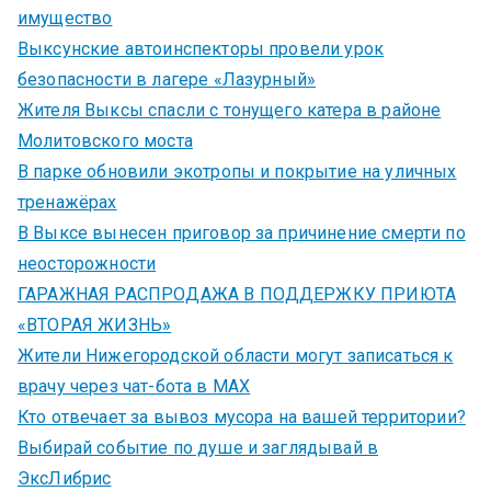
имущество
Выксунские автоинспекторы провели урок
безопасности в лагере «Лазурный»
Жителя Выксы спасли с тонущего катера в районе
Молитовского моста
В парке обновили экотропы и покрытие на уличных
тренажёрах
В Выксе вынесен приговор за причинение смерти по
неосторожности
ГАРАЖНАЯ РАСПРОДАЖА В ПОДДЕРЖКУ ПРИЮТА
«ВТОРАЯ ЖИЗНЬ»
Жители Нижегородской области могут записаться к
врачу через чат-бота в MAX
Кто отвечает за вывоз мусора на вашей территории?
Выбирай событие по душе и заглядывай в
ЭксЛибрис