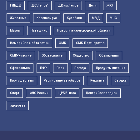
ГИБДД
ДК "Лепсе"
ДК им Лепсе
Дети
ЖКХ
Животные
Коронавирус
Кулебаки
МВД
МЧС
Муром
Навашино
Новости нижегородской области
Номер «Свежей газеты»
ОМК
ОМК-Партнерство
ОМК-Участие
Образование
Общество
Объявления
Официально
ПФР
Парк
Погода
Продукты питания
Происшествия
Расписание автобусов
Реклама
Сводка
Спорт
ФНС России
ЦРБ Выкса
Центр «Созвездие»
здоровье