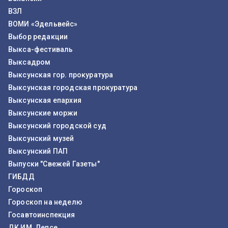
ВЗЛ
ВОМИ «Эдельвейс»
Выбор редакции
Выкса-фестиваль
Выксадром
Выксунская гор. прокуратура
Выксунская городская прокуратура
Выксунская епархия
Выксунские моржи
Выксунский городской суд
Выксунский музей
Выксунский ПАП
Выпуски "Свежей Газеты"
ГИБДД
Гороскоп
Гороскоп на неделю
Госавтоинспекция
ДК ИМ. Лепсе